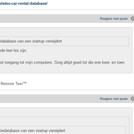
letes-car-rental-database/
Reageer met quote
edatabase van een startup verwijdert
de leer les zijn.
root toegang tot mijn computers. Ging altijd goed tot die ene keer, en toen
d Restore Test™
Reageer met quote
tiedatabase van een startup verwijdert