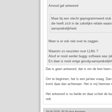
Arnoud gaf antwoord
Maar bij een slecht geprogrammeerd stuk so
die heeft zich in de zakelijke relatie waa
aansprakelijkheid.
Meer is er ook niet over te zeggen.
Waarom zo neuzelen over LLMs ?
Alsof er nooit eerder buggy software was (a
En daar is nooit enige gevolg-aansprakelijkh
Dat is geen antwoord, dat is om de brei heen 
Om te beginnen, het is een ja/nee vraag. Da
komt daar dan achteraan. Het is mij hiermee n
Het antwoord is nu beide en daar schiet de le
ook.
28-05-2026, 09:30 door
Anoniem