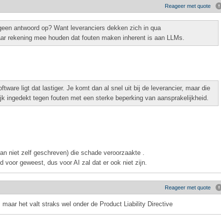
Reageer met quote
geen antwoord op? Want leveranciers dekken zich in qua
aar rekening mee houden dat fouten maken inherent is aan LLMs.
ware ligt dat lastiger. Je komt dan al snel uit bij de leverancier, maar die
nlijk ingedekt tegen fouten met een sterke beperking van aansprakelijkheid.
dan niet zelf geschreven) die schade veroorzaakte .
d voor geweest, dus voor AI zal dat er ook niet zijn.
Reageer met quote
, maar het valt straks wel onder de Product Liability Directive