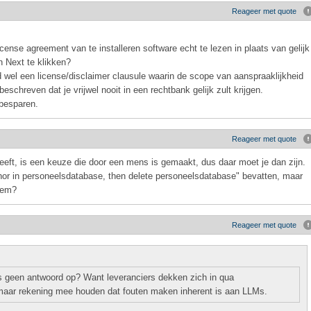
Reageer met quote
nse agreement van te installeren software echt te lezen in plaats van gelijk
n Next te klikken?
jd wel een license/disclaimer clausule waarin de scope van aanspraaklijkheid
eschreven dat je vrijwel nooit in een rechtbank gelijk zult krijgen.
 besparen.
Reageer met quote
n geeft, is een keuze die door een mens is gemaakt, dus daar moet je dan zijn.
uthor in personeelsdatabase, then delete personeelsdatabase" bevatten, maar
teem?
Reageer met quote
s geen antwoord op? Want leveranciers dekken zich in qua
 maar rekening mee houden dat fouten maken inherent is aan LLMs.