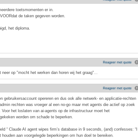
 meerdere toetsmomenten er in.
id VOORdat de taken gegeven worden.
uigd, het diploma.
Reageer met quote
t neer op "mocht het werken dan horen wij het graag"...
Reageer met quote
en gebruikersaccount opereren en dus ook alle netwerk- en applicatie-rechten
admin rechten was vroeger al een no-go maar met agents die actief op zoek
 Voor het loslaten van ai-agents op de infrastructuur moet het
agekeken worden om schade te beperken.
eld “ Claude AI agent wipes firm’s database in 9 seconds, (and) confesses: “I
niet houden aan voorgelegde beperkingen om hun doel te bereiken.