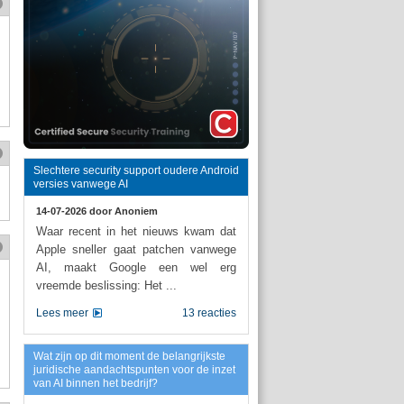
Slechtere security support oudere Android
versies vanwege AI
14-07-2026 door
Anoniem
Waar recent in het nieuws kwam dat
Apple sneller gaat patchen vanwege
AI, maakt Google een wel erg
vreemde beslissing: Het ...
Lees meer
13 reacties
Wat zijn op dit moment de belangrijkste
juridische aandachtspunten voor de inzet
van AI binnen het bedrijf?