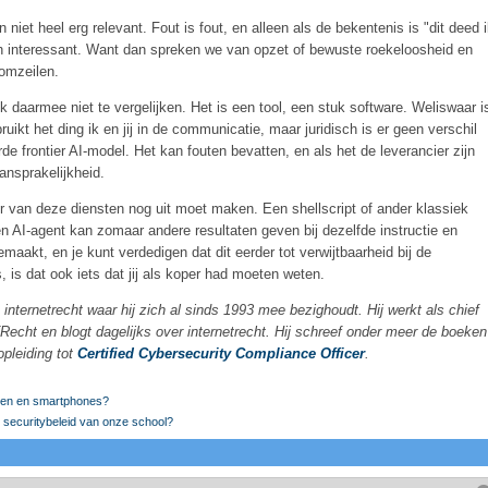
iet heel erg relevant. Fout is fout, en alleen als de bekentenis is "dit deed 
sch interessant. Want dan spreken we van opzet of bewuste roekeloosheid en
 omzeilen.
 daarmee niet te vergelijken. Het is een tool, een stuk software. Weliswaar i
ikt het ding ik en jij in de communicatie, maar juridisch is er geen verschil
e frontier AI-model. Het kan fouten bevatten, en als het de leverancier zijn
ansprakelijkheid.
ter van deze diensten nog uit moet maken. Een shellscript of ander klassiek
en AI-agent kan zomaar andere resultaten geven bij dezelfde instructie en
emaakt, en je kunt verdedigen dat dit eerder tot verwijtbaarheid bij de
 is, is dat ook iets dat jij als koper had moeten weten.
in internetrecht waar hij zich al sinds 1993 mee bezighoudt. Hij werkt als chief
TRecht en blogt dagelijks over internetrecht. Hij schreef onder meer de boeken
opleiding tot
Certified Cybersecurity Compliance Officer
.
len en smartphones?
et securitybeleid van onze school?