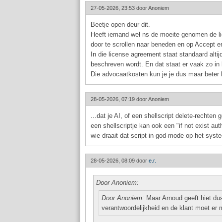
27-05-2026, 23:53 door
Anoniem
Beetje open deur dit.
Heeft iemand wel ns de moeite genomen de lice
door te scrollen naar beneden en op Accept e
In die license agreement staat standaard alti
beschreven wordt. En dat staat er vaak zo in b
Die advocaatkosten kun je je dus maar beter
28-05-2026, 07:19 door
Anoniem
...dat je AI, of een shellscript delete-rechte
een shellscriptje kan ook een "if not exist a
wie draait dat script in god-mode op het sys
28-05-2026, 08:09 door
e.r.
Door Anoniem:
Door Anoniem:
Maar Arnoud geeft hiet du
verantwoordelijkheid en de klant moet er