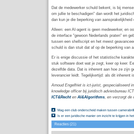
Dat de medewerker schuld bekent, is bij mensen n
om jullie te beschadigen" dan wordt het juridi
dan kun je die beperking van aansprakelijkheid
Alleen: een AI-agent is geen medewerker, en ook
de interface "gewoon Nederlands praten" en gebru
tussen een shellscript en het meest geavanceerd
schuld is dan stuit dat af op de beperking van a
Er is enige discussie of het statistische karak
stuk software doet wat je zegt, keer op keer. E
dezelfde data. Dat is inherent aan hoe ze zijn g
leverancier leidt. Tegelijkertijd: als dit inherent
Arnoud Engelfriet is ict-jurist, gespecialiseerd 
knowledge officer bij juridisch adviesbureau IC
ICT&Recht
en
AI&Algorithms
, en verzorgt de 
Mag een club onderscheid maken tussen camerabril
Is er een juridische manier om inzicht te krijgen in h
Reacties (21)