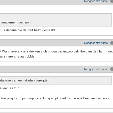
Reageer met quote
management decision.
et is degene die de fout heeft gemaakt.
Reageer met quote
 Want leveranciers dekken zich in qua verantwoordelijkheid en de klant moet
n inherent is aan LLMs.
Reageer met quote
atabase van een startup verwijdert
 leer les zijn.
ot toegang tot mijn computers. Ging altijd goed tot die ene keer, en toen was