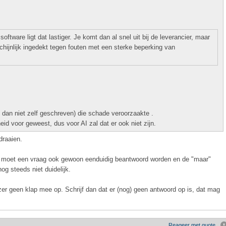
ftware ligt dat lastiger. Je komt dan al snel uit bij de leverancier, maar
rschijnlijk ingedekt tegen fouten met een sterke beperking van
l dan niet zelf geschreven) die schade veroorzaakte .
eid voor geweest, dus voor AI zal dat er ook niet zijn.
draaien.
n moet een vraag ook gewoon eenduidig beantwoord worden en de "maar"
og steeds niet duidelijk.
zer geen klap mee op. Schrijf dan dat er (nog) geen antwoord op is, dat mag
Reageer met quote