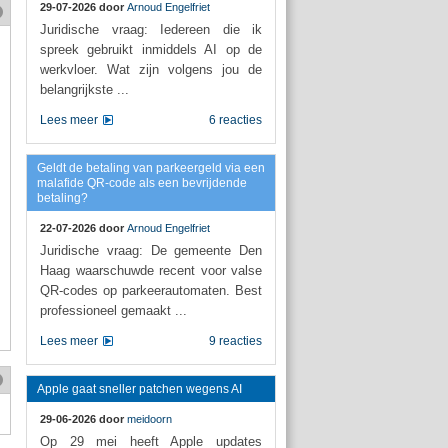
29-07-2026 door
Arnoud Engelfriet
Juridische vraag: Iedereen die ik
spreek gebruikt inmiddels AI op de
werkvloer. Wat zijn volgens jou de
belangrijkste ...
Lees meer
6 reacties
Geldt de betaling van parkeergeld via een
malafide QR-code als een bevrijdende
betaling?
22-07-2026 door
Arnoud Engelfriet
Juridische vraag: De gemeente Den
Haag waarschuwde recent voor valse
QR-codes op parkeerautomaten. Best
professioneel gemaakt ...
Lees meer
9 reacties
Apple gaat sneller patchen wegens AI
29-06-2026 door
meidoorn
Op 29 mei heeft Apple updates