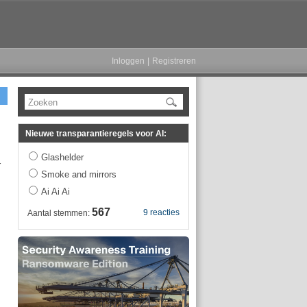
Inloggen
|
Registreren
Zoeken
Nieuwe transparantieregels voor AI:
Glashelder
r
Smoke and mirrors
Ai Ai Ai
567
9 reacties
Aantal stemmen: