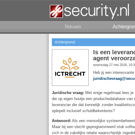
Nieuws
Achtergro
Achtergrond
Is een leveran
agent veroorz
woensdag 27 mei 2026, 10:
Heb jij een interessante
juridischevraag@secur
Juridische vraag:
Met enige regelmaat lees je 
die op eigen houtje een productiedatabase van e
leverancier die dat kennelijk zonder kwaliteitsc
oplepelt inclusief schuldbekentenis?
Antwoord:
Als een menselijke systeembeheerder
Maar bij een slecht geprogrammeerd stuk software
zich in de zakelijke relatie waarschijnlijk inge