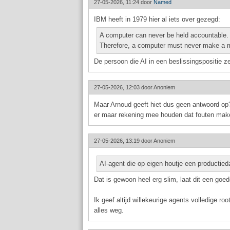
27-05-2026, 11:24 door
Named
IBM heeft in 1979 hier al iets over gezegd:
A computer can never be held accountable.
Therefore, a computer must never make a 
De persoon die AI in een beslissingspositie z
27-05-2026, 12:03 door
Anoniem
Maar Arnoud geeft hiet dus geen antwoord op?
er maar rekening mee houden dat fouten make
27-05-2026, 13:19 door
Anoniem
AI-agent die op eigen houtje een productied
Dat is gewoon heel erg slim, laat dit een goede
Ik geef altijd willekeurige agents volledige ro
alles weg.