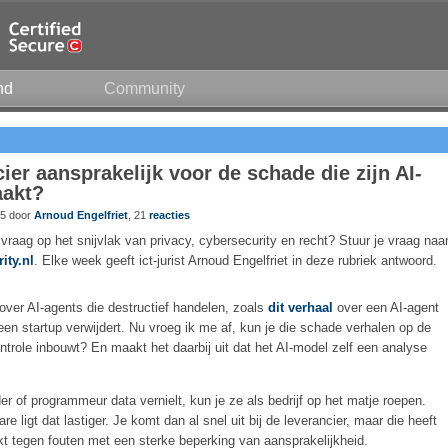
nd
Community
cier aansprakelijk voor de schade die zijn AI-
aakt?
35 door
Arnoud Engelfriet
, 21
reacties
 vraag op het snijvlak van privacy, cybersecurity en recht? Stuur je vraag naa
ity.nl
. Elke week geeft ict-jurist Arnoud Engelfriet in deze rubriek antwoord.
over AI-agents die destructief handelen, zoals
dit verhaal
over een AI-agent
en startup verwijdert. Nu vroeg ik me af, kun je die schade verhalen op de
ontrole inbouwt? En maakt het daarbij uit dat het AI-model zelf een analyse
 of programmeur data vernielt, kun je ze als bedrijf op het matje roepen.
 ligt dat lastiger. Je komt dan al snel uit bij de leverancier, maar die heeft
dekt tegen fouten met een sterke beperking van aansprakelijkheid.