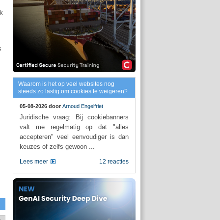
ik
s
Waarom is het op veel websites nog
steeds zo lastig om cookies te weigeren?
05-08-2026 door
Arnoud Engelfriet
Juridische vraag: Bij cookiebanners
valt me regelmatig op dat "alles
accepteren" veel eenvoudiger is dan
keuzes of zelfs gewoon ...
Lees meer
12 reacties