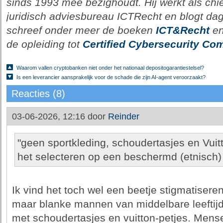
sinds 1993 mee bezighoudt. Hij werkt als chie
juridisch adviesbureau ICTRecht en blogt dagel
schreef onder meer de boeken
ICT&Recht
e
de opleiding tot
Certified Cybersecurity Com
Waarom vallen cryptobanken niet onder het nationaal depositogarantiestelsel?
Is een leverancier aansprakelijk voor de schade die zijn AI-agent veroorzaakt?
Reacties (8)
03-06-2026, 12:16 door
Reinder
"geen sportkleding, schoudertasjes en Vuitt
het selecteren op een beschermd (etnisch)
Ik vind het toch wel een beetje stigmatisere
maar blanke mannen van middelbare leeftijd 
met schoudertasjes en vuitton-petjes. Mens