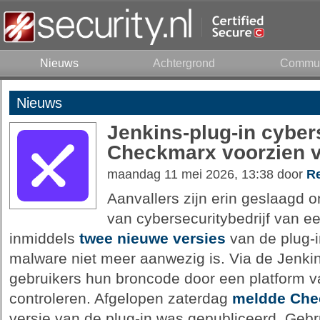
Nieuws
Achtergrond
Commun
Nieuws
Jenkins-plug-in cybers
Checkmarx voorzien 
maandag 11 mei 2026, 13:38 door
Re
Aanvallers zijn erin geslaagd o
van cybersecuritybedrijf van ee
inmiddels
twee nieuwe versies
van de plug-
malware niet meer aanwezig is. Via de Jenki
gebruikers hun broncode door een platform 
controleren. Afgelopen zaterdag
meldde Che
versie van de plug-in was gepubliceerd. Geb