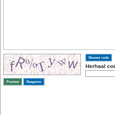
Nieuwe code
Herhaal co
Preview
Reageren