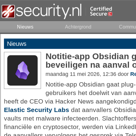
Nieuws
Achtergrond
Commun
Nieuws
Notitie-app Obsidian g
beveiligen na aanval 
maandag 11 mei 2026, 12:36 door
Re
Notitie-app Obsidian gaat plug-
gebruikers het doelwit van aan
heeft de CEO via Hacker News aangekondig
Elastic Security Labs
dat aanvallers Obsidia
vaults met malware infecteerden. Slachtoffer
financiële en cryptosector, werden via Linke
de aanvallers vervolgens het gesprek via Tele