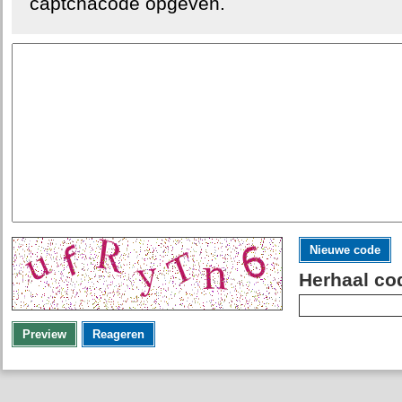
captchacode opgeven.
Nieuwe code
Herhaal co
Preview
Reageren