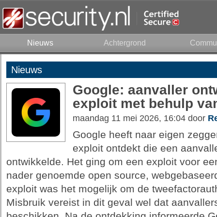
Nieuws
Achtergrond
Commun
Nieuws
Google: aanvaller ont
exploit met behulp va
maandag 11 mei 2026, 16:04 door
Re
Google heeft naar eigen zegge
exploit ontdekt die een aanvall
ontwikkelde. Het ging om een exploit voor ee
nader genoemde open source, webgebaseerd
exploit was het mogelijk om de tweefactorauth
Misbruik vereist in dit geval wel dat aanvalle
beschikken. Na de ontdekking informeerde Go