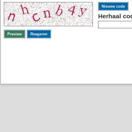
Nieuwe code
Herhaal co
Preview
Reageren