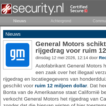
Nieuws
Achtergrond
Commun
Nieuws
General Motors schik
rijgedrag voor ruim 12
dinsdag 12 mei 2026, 12:14 door
Red
Autofabrikant General Motors h
een zaak over het illegaal ver
rijgedrag en locatiegegevens van honderddu
geschikt voor
ruim 12 miljoen dollar
. Dat he
Bonta van de Amerikaanse staat Californië 
verkocht General Motors het rijgedrag van Cal
zonder dat die hiervan wisten of hier toest