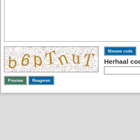
Nieuwe code
Herhaal co
Preview
Reageren