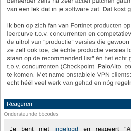
beheerder zelfs ná zeer actief patchen gaa
van een lek dat in je software zat. Dat kost
Ik ben op zich fan van Fortinet producten op
leercurve t.o.v. concurrenten en competatieve
de uitrol van "productie" versies die gewoon 
ze zelf ook toe, de échte productie versies lo
staan op de recommended list" én het echt gr
t.o.v. concurrenten (Checkpoint, PaloAlto, et
te komen. Met name onstabiele VPN clients:
echt héél veel werk van gehad en nóg regel
Reageren
Ondersteunde bbcodes
Je bent niet
ingelogd
en reageert "
A