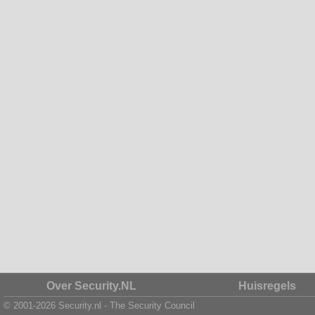
Over Security.NL
Huisregels
© 2001-2026 Security.nl - The Security Council