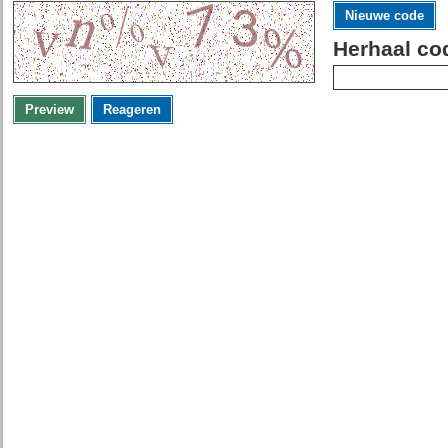
Nieuwe code
Herhaal co
Preview
Reageren