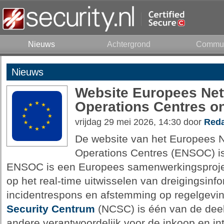
Nieuws
Achtergrond
Commun
Nieuws
Website Europees Net
Operations Centres on
vrijdag 29 mei 2026, 14:30 door
Reda
De website van het Europees N
Operations Centres (ENSOC) i
ENSOC is een Europees samenwerkingsproject
op het real-time uitwisselen van dreigingsinf
incidentrespons en afstemming op regelgevi
Security Centrum
(NCSC) is één van de dee
andere verantwoordelijk voor de inkoop en in