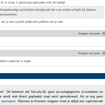
Er is maar 1 oplossing ophouden met dit bedrijf.
waadaardige activiteiten bezighoudt die voor echte schade bij klanten
 samenwerken.
e als je een exploit publiceert pakken we je aan.
Reageer met quote
Reageer met quote
lleen waternet is erger.
em
". Dit betekent dat Security.NL geen accountgegevens (e-mailadres en
tie wordt
niet direct geplaatst
maar eerst gemodereerd. Als je nog geen
nt aanmaken
. Wanneer je Anoniem reageert moet je
altijd
een captchacode