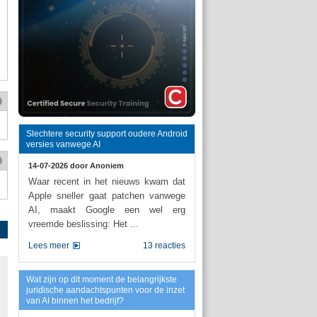
Slechtere security support oudere Android
versies vanwege AI
14-07-2026 door
Anoniem
Waar recent in het nieuws kwam dat
Apple sneller gaat patchen vanwege
AI, maakt Google een wel erg
vreemde beslissing: Het ...
Lees meer
13 reacties
Wat zijn op dit moment de belangrijkste
juridische aandachtspunten voor de inzet
van AI binnen het bedrijf?