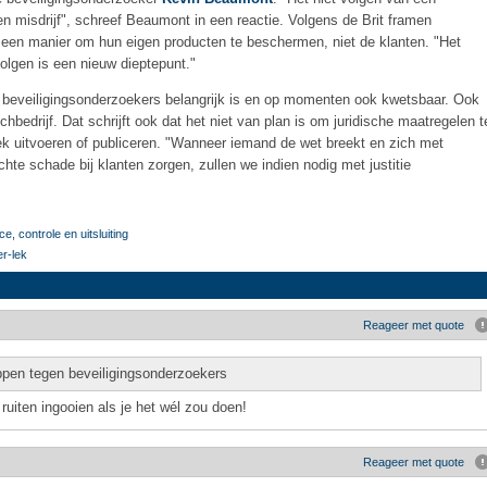
en misdrijf", schreef Beaumont in een reactie. Volgens de Brit framen
s een manier om hun eigen producten te beschermen, niet de klanten. "Het
olgen is een nieuw dieptepunt."
t beveiligingsonderzoekers belangrijk is en op momenten ook kwetsbaar. Ook
bedrijf. Dat schrijft ook dat het niet van plan is om juridische maatregelen t
k uitvoeren of publiceren. "Wanneer iemand de wet breekt en zich met
hte schade bij klanten zorgen, zullen we indien nodig met justitie
ce, controle en uitsluiting
er-lek
Reageer met quote
appen tegen beveiligingsonderzoekers
ruiten ingooien als je het wél zou doen!
Reageer met quote