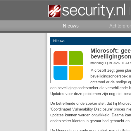
Nieuws
Achtergro
Nieuws
Microsoft: gee
beveiligingso
maandag 1 juni 2026, 11:43
Microsoft zegt geen pl
beveiligingsonderzoek u
ontstond er de nodige 
een beveiligingsonderzoeker die verschillende
Updates voor deze problemen zijn nog niet besc
De betreffende onderzoeker stelt dat hij Microsof
'Coordinated Vulnerability Disclosure' proces ni
updates kunnen worden ontwikkeld. Daarna kan d
onderzoeker klanten in gevaar had gebracht en l
De blogposting zorgde voor kritiek van de Brit