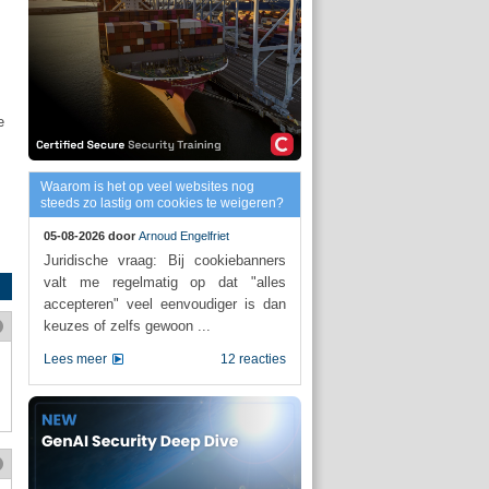
e
Waarom is het op veel websites nog
steeds zo lastig om cookies te weigeren?
05-08-2026 door
Arnoud Engelfriet
Juridische vraag: Bij cookiebanners
valt me regelmatig op dat "alles
accepteren" veel eenvoudiger is dan
keuzes of zelfs gewoon ...
Lees meer
12 reacties