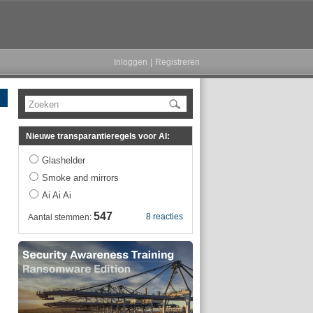
Inloggen
|
Registreren
Zoeken
Nieuwe transparantieregels voor AI:
Glashelder
Smoke and mirrors
Ai Ai Ai
.
547
8 reacties
Aantal stemmen: