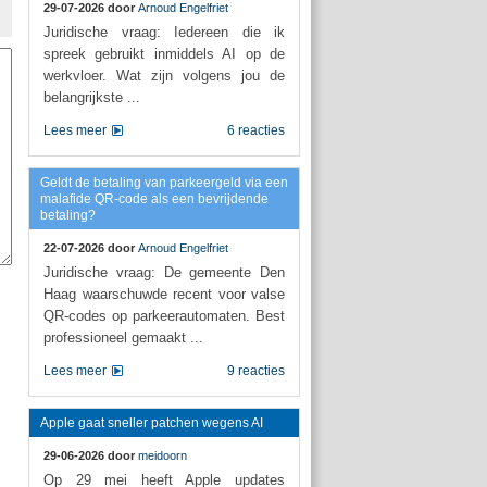
29-07-2026 door
Arnoud Engelfriet
Juridische vraag: Iedereen die ik
spreek gebruikt inmiddels AI op de
werkvloer. Wat zijn volgens jou de
belangrijkste ...
Lees meer
6 reacties
Geldt de betaling van parkeergeld via een
malafide QR-code als een bevrijdende
betaling?
22-07-2026 door
Arnoud Engelfriet
Juridische vraag: De gemeente Den
Haag waarschuwde recent voor valse
QR-codes op parkeerautomaten. Best
professioneel gemaakt ...
Lees meer
9 reacties
Apple gaat sneller patchen wegens AI
29-06-2026 door
meidoorn
Op 29 mei heeft Apple updates