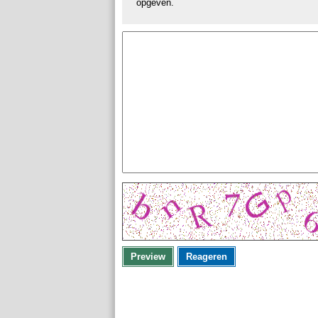
opgeven.
Preview
Reageren