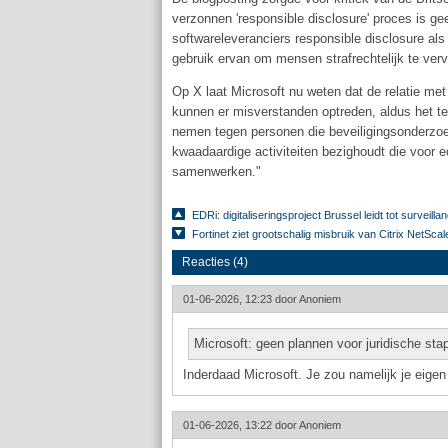
verzonnen 'responsible disclosure' proces is ge
softwareleveranciers responsible disclosure al
gebruik ervan om mensen strafrechtelijk te verv
Op X laat Microsoft nu weten dat de relatie me
kunnen er misverstanden optreden, aldus het tech
nemen tegen personen die beveiligingsonderzoe
kwaadaardige activiteiten bezighoudt die voor ec
samenwerken."
EDRi: digitaliseringsproject Brussel leidt tot surveillan
Fortinet ziet grootschalig misbruik van Citrix NetScal
Reacties (4)
01-06-2026, 12:23 door
Anoniem
Microsoft: geen plannen voor juridische st
Inderdaad Microsoft. Je zou namelijk je eigen 
01-06-2026, 13:22 door
Anoniem