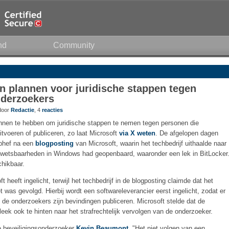
nd
Community
n plannen voor juridische stappen tegen
nderzoekers
 door
Redactie
, 4
reacties
annen te hebben om juridische stappen te nemen tegen personen die
itvoeren of publiceren, zo laat Microsoft
via X weten
. De afgelopen dagen
ophef na een
blogposting
van Microsoft, waarin het techbedrijf uithaalde naar
 kwetsbaarheden in Windows had geopenbaard, waaronder een lek in BitLocker
hikbaar.
t heeft ingelicht, terwijl het techbedrijf in de blogposting claimde dat het
et was gevolgd. Hierbij wordt een softwareleverancier eerst ingelicht, zodat er
e onderzoekers zijn bevindingen publiceren. Microsoft stelde dat de
eek ook te hinten naar het strafrechtelijk vervolgen van de onderzoeker.
se beveiligingsonderzoeker
Kevin Beaumont
. "Het niet volgen van een