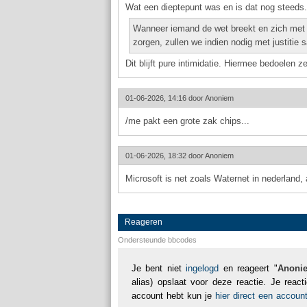
Wat een dieptepunt was en is dat nog steeds. 
Wanneer iemand de wet breekt en zich met k
zorgen, zullen we indien nodig met justitie
Dit blijft pure intimidatie. Hiermee bedoelen z
01-06-2026, 14:16 door
Anoniem
/me pakt een grote zak chips...
01-06-2026, 18:32 door
Anoniem
Microsoft is net zoals Waternet in nederland, a
Reageren
Ondersteunde bbcodes
Je bent niet
ingelogd
en reageert "
Anoni
alias) opslaat voor deze reactie. Je reac
account hebt kun je
hier direct een accou