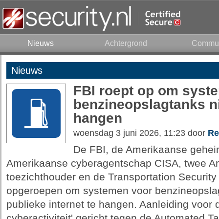
Nieuws
Achtergrond
Commun
Nieuws
FBI roept op om syst
benzineopslagtanks nie
hangen
woensdag 3 juni 2026, 11:23 door
Re
De FBI, de Amerikaanse gehei
Amerikaanse cyberagentschap CISA, twee Am
toezichthouder en de Transportation Security
opgeroepen om systemen voor benzineopslagt
publieke internet te hangen. Aanleiding voor
cyberactiviteit' gericht tegen de Automated