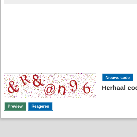
Nieuwe code
Herhaal co
Preview
Reageren