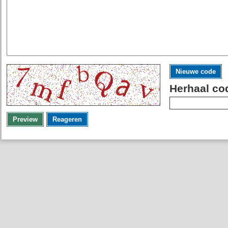
Nieuwe code
Herhaal co
Preview
Reageren