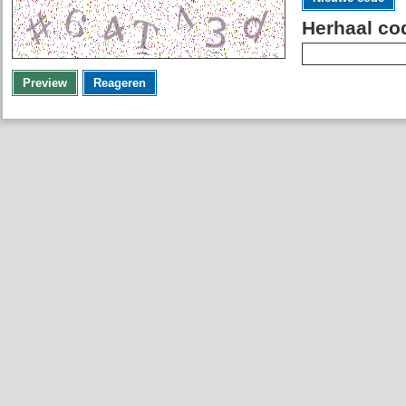
Herhaal co
Preview
Reageren