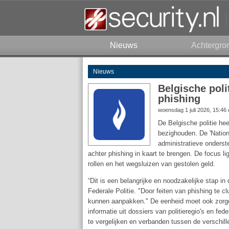
Nieuws
Achtergro
Nieuws
Belgische poli
phishing
woensdag 1 juli 2026, 15:46
De Belgische politie hee
bezighouden. De 'Nationa
administratieve onderst
achter phishing in kaart te brengen. De focus 
rollen en het wegsluizen van gestolen geld.
“Dit is een belangrijke en noodzakelijke stap i
Federale Politie. "Door feiten van phishing te c
kunnen aanpakken." De eenheid moet ook zorgen 
informatie uit dossiers van politieregio's en fe
te vergelijken en verbanden tussen de verschill