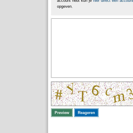
account hebt kun je
hier direct een accou
opgeven.
Preview
Reageren