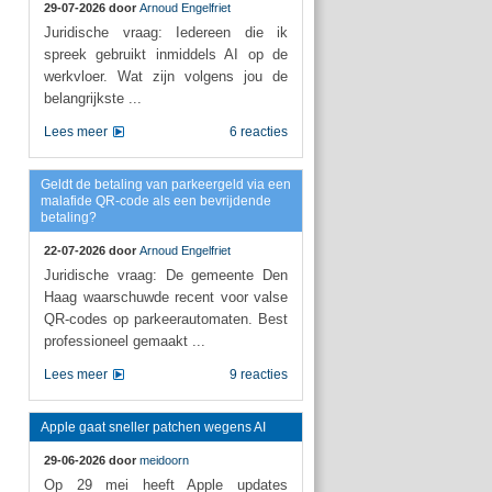
29-07-2026 door
Arnoud Engelfriet
Juridische vraag: Iedereen die ik
spreek gebruikt inmiddels AI op de
werkvloer. Wat zijn volgens jou de
belangrijkste ...
Lees meer
6 reacties
Geldt de betaling van parkeergeld via een
malafide QR-code als een bevrijdende
betaling?
22-07-2026 door
Arnoud Engelfriet
Juridische vraag: De gemeente Den
Haag waarschuwde recent voor valse
QR-codes op parkeerautomaten. Best
professioneel gemaakt ...
Lees meer
9 reacties
Apple gaat sneller patchen wegens AI
29-06-2026 door
meidoorn
Op 29 mei heeft Apple updates