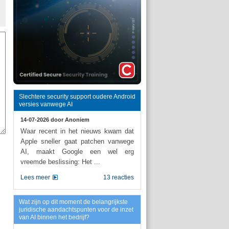
Slechtere security support oudere Android
versies vanwege AI
14-07-2026 door
Anoniem
Waar recent in het nieuws kwam dat
Apple sneller gaat patchen vanwege
AI, maakt Google een wel erg
vreemde beslissing: Het ...
Lees meer
13 reacties
Wat zijn op dit moment de belangrijkste
juridische aandachtspunten voor de inzet
van AI binnen het bedrijf?