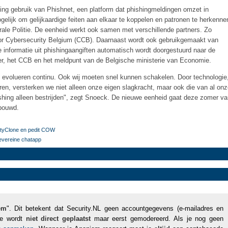
ing gebruik van Phishnet, een platform dat phishingmeldingen omzet in
lijk om gelijkaardige feiten aan elkaar te koppelen en patronen te herkenne
rale Politie. De eenheid werkt ook samen met verschillende partners. Zo
 for Cybersecurity Belgium (CCB). Daarnaast wordt ook gebruikgemaakt van
de informatie uit phishingaangiften automatisch wordt doorgestuurd naar de
ffer, het CCB en het meldpunt van de Belgische ministerie van Economie.
n evolueren continu. Ook wij moeten snel kunnen schakelen. Door technologie
n, versterken we niet alleen onze eigen slagkracht, maar ook die van al on
shing alleen bestrijden", zegt Snoeck. De nieuwe eenheid gaat deze zomer v
ebouwd.
irtyClone en pedit COW
evereine chatapp
em
". Dit betekent dat Security.NL geen accountgegevens (e-mailadres en
tie wordt
niet direct geplaatst
maar eerst gemodereerd. Als je nog geen