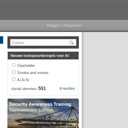
Inloggen
|
Registreren
Zoeken
Nieuwe transparantieregels voor AI:
Glashelder
Smoke and mirrors
Ai Ai Ai
551
8 reacties
Aantal stemmen: