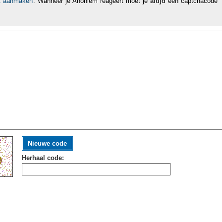
nt aanmaken
. Wanneer je Anoniem reageert moet je
altijd
een captchacode
Nieuwe code
Herhaal code: