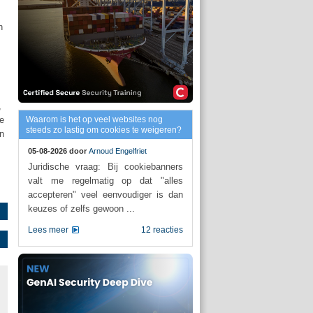
n
,
ze
Waarom is het op veel websites nog
steeds zo lastig om cookies te weigeren?
an
05-08-2026 door
Arnoud Engelfriet
Juridische vraag: Bij cookiebanners
valt me regelmatig op dat "alles
accepteren" veel eenvoudiger is dan
keuzes of zelfs gewoon ...
Lees meer
12 reacties