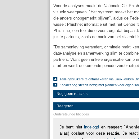
Voor de analyses maakt de Nationale Cel Phish
visuele weergaven. "Het systeem maakt het moge
die anders onopgemerkt blijven", aldus de Fede
wisselt Phishnet informatie uit met het Centre
Phishline, een tool die ervoor zorgt dat bepaal
juiste partners, zoals de bank van het slachto
"De samenleving verandert, criminele praktijke
data-analyse en samenwerking slim te combinere
partners. Want geen enkele organisatie kan phi
start en wordt de komende periode verder uitg
Tails-gebruikers te ontmaskeren via Linux-lekken D
Kabinet nog steeds bezig met plannen voor eigen so
Nog geen reacties
Reageren
Ondersteunde bbcodes
Je bent niet
ingelogd
en reageert "
Anoni
alias) opslaat voor deze reactie. Je reac