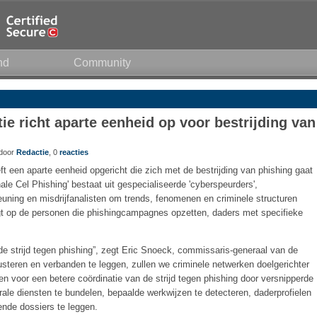
nd
Community
tie richt aparte eenheid op voor bestrijding van
 door
Redactie
, 0
reacties
ft een aparte eenheid opgericht die zich met de bestrijding van phishing gaat
le Cel Phishing' bestaat uit gespecialiseerde 'cyberspeurders',
euning en misdrijfanalisten om trends, fenomenen en criminele structuren
ligt op de personen die phishingcampagnes opzetten, daders met specifieke
n de strijd tegen phishing”, zegt Eric Snoeck, commissaris-generaal van de
lusteren en verbanden te leggen, zullen we criminele netwerken doelgerichter
voor een betere coördinatie van de strijd tegen phishing door versnipperde
derale diensten te bundelen, bepaalde werkwijzen te detecteren, daderprofielen
ende dossiers te leggen.