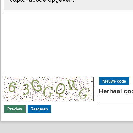
Nieuwe code
Herhaal co
Preview
Reageren