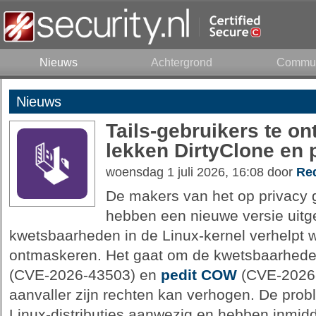
Nieuws
Achtergrond
Commun
Nieuws
Tails-gebruikers te o
lekken DirtyClone en
woensdag 1 juli 2026, 16:08 door
Red
De makers van het op privacy 
hebben een nieuwe versie uitg
kwetsbaarheden in de Linux-kernel verhelpt w
ontmaskeren. Het gaat om de kwetsbaarhed
(CVE-2026-43503) en
pedit COW
(CVE-2026-
aanvaller zijn rechten kan verhogen. De probl
Linux-distributies aanwezig en hebben inmid