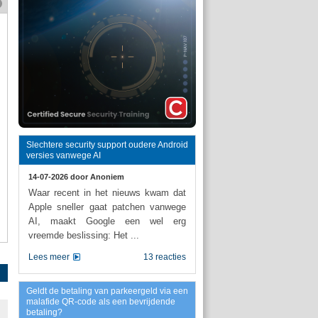
Slechtere security support oudere Android
versies vanwege AI
14-07-2026 door
Anoniem
Waar recent in het nieuws kwam dat
Apple sneller gaat patchen vanwege
AI, maakt Google een wel erg
vreemde beslissing: Het ...
Lees meer
13 reacties
Geldt de betaling van parkeergeld via een
malafide QR-code als een bevrijdende
betaling?