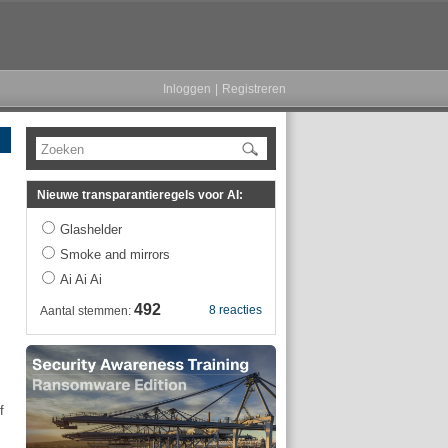
Inloggen
|
Registreren
Zoeken
Nieuwe transparantieregels voor AI:
Glashelder
Smoke and mirrors
Ai Ai Ai
492
8 reacties
Aantal stemmen:
f