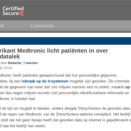
nd
Community
kant Medtronic licht patiënten in over
datalek
8 door
Redactie
, 3
reacties
26, 13:14
tronic heeft patiënten gewaarschuwd dat hun persoonlijke gegevens,
ata, bij een
inbraak op de it-systemen
mogelijk zijn gestolen. De criminele
dido de gegevens van meer dan zes miljoen mensen wist te stelen, maakte
op
r dan negen miljoen records met persoonlijke identificeerbare informatie en
tronic in handen had.
 de tijd om losgeld te betalen, anders dreigde ShinyHunters de gestolen data
d de naam van Medtronic van de ShinyHunters-website verwijderd. Het bedrijf
 stelt dat het geen bewijs heeft dat gestolen data op internet is gepubliceerd o
d laat het bedrijf niet weten.