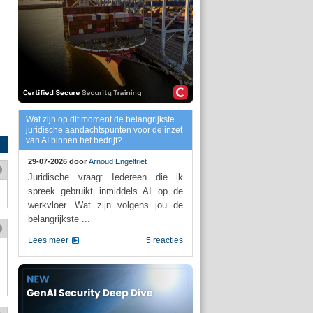
Wat zijn op dit moment de belangrijkste
juridische aandachtspunten voor de inzet
van AI binnen het bedrijf?
29-07-2026 door
Arnoud Engelfriet
Juridische vraag: Iedereen die ik
spreek gebruikt inmiddels AI op de
werkvloer. Wat zijn volgens jou de
belangrijkste ...
Lees meer
5 reacties