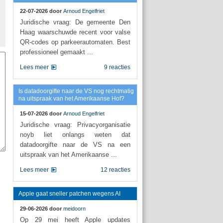
22-07-2026 door
Arnoud Engelfriet
Juridische vraag: De gemeente Den
Haag waarschuwde recent voor valse
QR-codes op parkeerautomaten. Best
professioneel gemaakt ...
Lees meer
9 reacties
Is datadoorgifte naar de VS nog rechtmatig
na uitspraak van het Amerikaanse Hof?
15-07-2026 door
Arnoud Engelfriet
Juridische vraag: Privacyorganisatie
noyb liet onlangs weten dat
datadoorgifte naar de VS na een
uitspraak van het Amerikaanse ...
Lees meer
12 reacties
Apple gaat sneller patchen wegens AI
29-06-2026 door
meidoorn
Op 29 mei heeft Apple updates