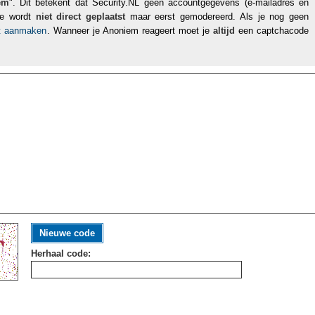
em
". Dit betekent dat Security.NL geen accountgegevens (e-mailadres en
tie wordt
niet direct geplaatst
maar eerst gemodereerd. Als je nog geen
nt aanmaken
. Wanneer je Anoniem reageert moet je
altijd
een captchacode
Nieuwe code
Herhaal code: