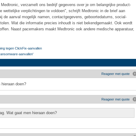
Medtronic, verzamelt ons bedrijf gegevens over je om belangrijke product-
wettelijke verplichtingen te voldoen", schrijft Medtronic in de brief aan
bij de aanval mogelijk namen, contactgegevens, geboortedatums, social-
olen. Wat die informatie precies inhoudt is niet bekendgemaakt. Ook wordt
etroffen. Naast pacemakers maakt Medtronic ook andere medische apparatuur,
ng tegen ClickFix-aanvallen
 ransomware-aanvallen'
Reageer met quote
 hieraan doen?
Reageer met quote
aag. Wat gaat men hieraan doen?