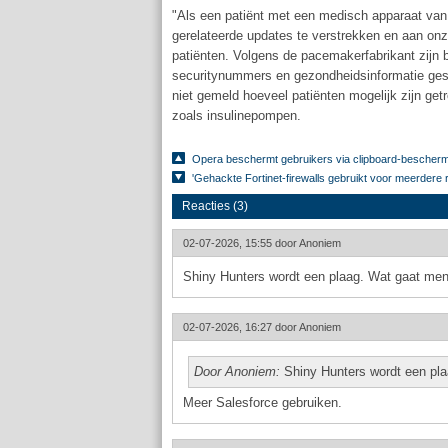
"Als een patiënt met een medisch apparaat van 
gerelateerde updates te verstrekken en aan onze 
patiënten. Volgens de pacemakerfabrikant zijn 
securitynummers en gezondheidsinformatie gest
niet gemeld hoeveel patiënten mogelijk zijn g
zoals insulinepompen.
Opera beschermt gebruikers via clipboard-beschermi
'Gehackte Fortinet-firewalls gebruikt voor meerdere
Reacties (3)
02-07-2026, 15:55 door
Anoniem
Shiny Hunters wordt een plaag. Wat gaat men
02-07-2026, 16:27 door
Anoniem
Door Anoniem:
Shiny Hunters wordt een pl
Meer Salesforce gebruiken.