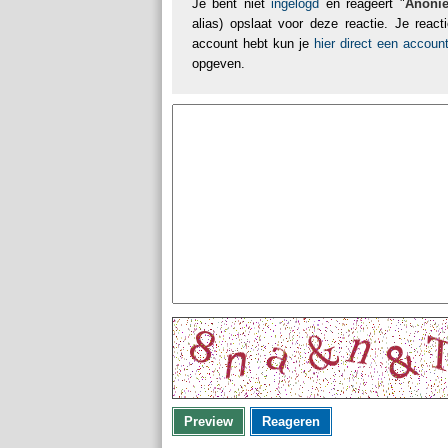
Je bent niet
ingelogd
en reageert "
Anoni
alias) opslaat voor deze reactie. Je reac
account hebt kun je
hier direct een accou
opgeven.
Preview
Reageren