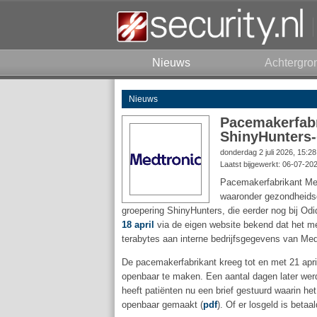
Nieuws
Achtergro
Nieuws
Pacemakerfabri
ShinyHunters-
donderdag 2 juli 2026, 15:2
Laatst bijgewerkt: 06-07-20
Pacemakerfabrikant Med
waaronder gezondheidsd
groepering ShinyHunters, die eerder nog bij O
18 april
via de eigen website bekend dat het mee
terabytes aan interne bedrijfsgegevens van Med
De pacemakerfabrikant kreeg tot en met 21 april
openbaar te maken. Een aantal dagen later wer
heeft patiënten nu een brief gestuurd waarin het
openbaar gemaakt (
pdf
). Of er losgeld is betaal