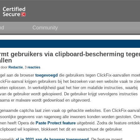
nd
Community
mt gebruikers via clipboard-bescherming tege
llen
3 door
Redactie
, 3
reacties
egel aan de browser
toegevoegd
die gebruikers tegen ClickFix-aanvallen moe
ckFix-aanval krijgen gebruikers bij het bezoeken van een website vaak te zie
eten oplossen. In werkelijkheid gaat het hier om malafide instructies, waarbij
n de gebruiker wordt gekopieerd. De gebruiker krijgt vervolgens instructies
aarna er malware wordt gedownload en uitgevoerd.
ogenaamde captcha laat zien vaak op gehackte websites. Een ClickFix-aanval
rsoonlijke gegevens van nagenoeg alle inwoners konden worden gestolen. Om
rmen heeft Opera de
Paste Protect feature
uitgebreid. Zodra de feature ontdek
ipboard wil kopiëren, blokkeert het dit en waarschuwt de gebruiker.
 namelijk
al in 2021 aan de browser toegevoegd
. De feature moest