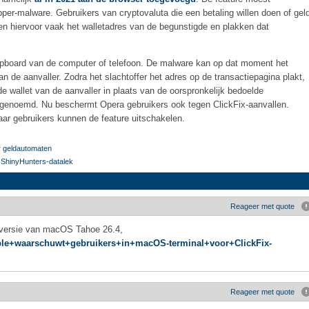
per-malware. Gebruikers van cryptovaluta die een betaling willen doen of gel
en hiervoor vaak het walletadres van de begunstigde en plakken dat
lipboard van de computer of telefoon. De malware kan op dat moment het
 de aanvaller. Zodra het slachtoffer het adres op de transactiepagina plakt,
de wallet van de aanvaller in plaats van de oorspronkelijk bedoelde
e genoemd. Nu beschermt Opera gebruikers ook tegen ClickFix-aanvallen.
ar gebruikers kunnen de feature uitschakelen.
r geldautomaten
r ShinyHunters-datalek
Reageer met quote
n versie van macOS Tahoe 26.4,
Apple+waarschuwt+gebruikers+in+macOS-terminal+voor+ClickFix-
Reageer met quote