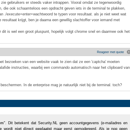
 ik zie gebruikers er steeds vaker intrappen. Vooral omdat ze tegenwoordig
en, die ook schaamteloos een opdracht geven iets in de terminal te plakken,
n ./execute+enter+wachtwoord te typen voor resultaat. als je niet weet wat
resultaat krijgt, ben je daarna een gewillig slachtoffer voor iemand met
r dit is wel een groot pluspunt, hopelijk volgt chrome snel en daarmee ook het
Reageer met quote
j het bezoeken van een website vaak te zien dat ze een 'captcha' moeten
alafide instructies, waarbij een commando automatisch naar het clipboard van
eschermen. In de enterprise mag je natuurlijk niet bij de terminal. toch?
em
". Dit betekent dat Security.NL geen accountgegevens (e-mailadres en
tie wordt
niet direct geplaatst
maar eerst gemodereerd. Als je nog geen