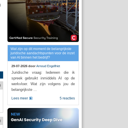
d
Wat zijn op dit moment de belangrijkste
juridische aandachtspunten voor de inzet
van AI binnen het bedrijf?
29-07-2026 door
Arnoud Engelfriet
Juridische vraag: Iedereen die ik
spreek gebruikt inmiddels AI op de
werkvloer. Wat zijn volgens jou de
belangrijkste ...
Lees meer
5 reacties