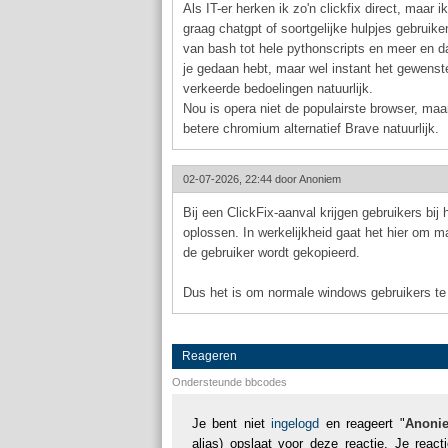
Als IT-er herken ik zo'n clickfix direct, maar
graag chatgpt of soortgelijke hulpjes gebruik
van bash tot hele pythonscripts en meer en da
je gedaan hebt, maar wel instant het gewenste 
verkeerde bedoelingen natuurlijk.
Nou is opera niet de populairste browser, maa
betere chromium alternatief Brave natuurlijk.
02-07-2026, 22:44 door
Anoniem
Bij een ClickFix-aanval krijgen gebruikers bi
oplossen. In werkelijkheid gaat het hier om m
de gebruiker wordt gekopieerd.
Dus het is om normale windows gebruikers te b
Reageren
Ondersteunde bbcodes
Je bent niet
ingelogd
en reageert "
Anoni
alias) opslaat voor deze reactie. Je reac