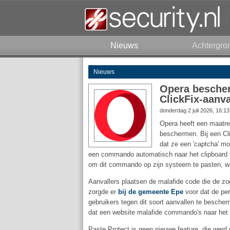
Nieuws
Achtergro
Nieuws
Opera bescher
ClickFix-aanva
donderdag 2 juli 2026, 16:1
Opera heeft een maatr
beschermen. Bij een Cli
dat ze een 'captcha' mo
een commando automatisch naar het clipboard va
om dit commando op zijn systeem te pasten, w
Aanvallers plaatsen de malafide code die de z
zorgde er
bij de gemeente Epe
voor dat de pe
gebruikers tegen dit soort aanvallen te besche
dat een website malafide commando's naar het cl
Paste Protect is geen nieuwe feature, die werd