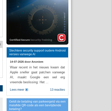
Slechtere security support oudere Android
versies vanwege AI
14-07-2026 door
Anoniem
Waar recent in het nieuws kwam dat
Apple sneller gaat patchen vanwege
AI, maakt Google een wel erg
vreemde beslissing: Het ...
Lees meer
13 reacties
Geldt de betaling van parkeergeld via een
malafide QR-code als een bevrijdende
betaling?