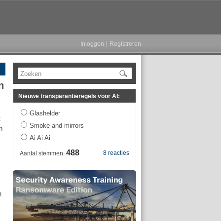
Inloggen
|
Registreren
Zoeken
n
Nieuwe transparantieregels voor AI:
Glashelder
t
Smoke and mirrors
n
Ai Ai Ai
488
8 reacties
Aantal stemmen:
t