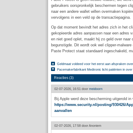
gebruikers oorspronkelijk beschermen tegen clip
naar een andere wallet willen overmaken kopiër
vervolgens in een veld op de transactiepagina.
Op dat moment bevindt het adres zich in het c
gekopieerde adres aanpassen naar een adres van
en niet goed oplet, maakt hij zo geld over naar 
begunstigde. Dit wordt ook wel clipper-malwar
Paste Protect staat standaard ingeschakeld, ma
Geldmaat voldeed voor het eerst aan afspraken ove
Pacemakerfabrikant Medtronic licht patiënten in ove
Reacties (3)
02-07-2026, 16:51 door
meidoorn
Bij Apple werd deze bescherming uitgerold i
https://www.security.nl/posting/930426/
aanvallen
02-07-2026, 17:58 door
Anoniem