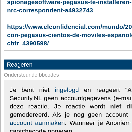
spionagesoftware-pegasus-te-installeren-
nrc-correspondent-a4932743
https://www.elconfidencial.com/mundo/20
con-pegasus-cientos-de-moviles-espanole
cbtr_4390598/
Reageren
Ondersteunde bbcodes
Je bent niet
ingelogd
en reageert "
A
Security.NL geen accountgegevens (e-mail
deze reactie. Je reactie wordt
niet d
gemodereerd. Als je nog geen account
account aanmaken
. Wanneer je Anoniem
captchacode opgeven.