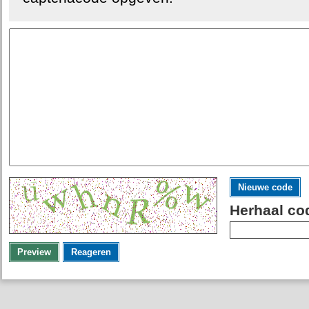
Nieuwe code
Herhaal co
Preview
Reageren