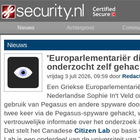
Nieuws
Achtergrond
Commun
Nieuws
'Europarlementariër 
onderzocht zelf gehac
vrijdag 3 juli 2026, 09:59 door
Redact
Een Griekse Europarlementariër
Nederlandse Sophie In't Veld 
gebruik van Pegasus en andere spyware door
twee keer via de Pegasus-spyware gehackt, w
vertrouwelijke informatie over het onderzoe
Dat stelt het Canadese
Citizen Lab
op basis 
Lab is een onderdeel van de universiteit van