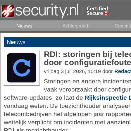
Nieuws
Achtergrond
Commun
Nieuws
RDI: storingen bij te
door configuratiefout
vrijdag 3 juli 2026, 10:19 door
Redact
Storingen en andere incidenten
vaak veroorzaakt door configu
software-updates, zo laat de
Rijksinspectie D
vandaag weten. De toezichthouder analyseerd
telecombedrijven het afgelopen jaar rapporte
wettelijk verplicht om incidenten met aanzien
RDI als toezichthouder.