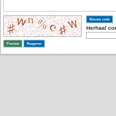
Nieuwe code
Herhaal co
Preview
Reageren