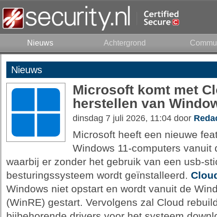
Nieuws
Achtergrond
Commun
Nieuws
Microsoft komt met Cl
herstellen van Windo
dinsdag 7 juli 2026, 11:04 door
Redac
Microsoft heeft een nieuwe fea
Windows 11-computers vanuit d
waarbij er zonder het gebruik van een usb-st
besturingssysteem wordt geïnstalleerd.
Cloud
Windows niet opstart en wordt vanuit de Wi
(WinRE) gestart. Vervolgens zal Cloud rebui
bijbehorende drivers voor het systeem downl