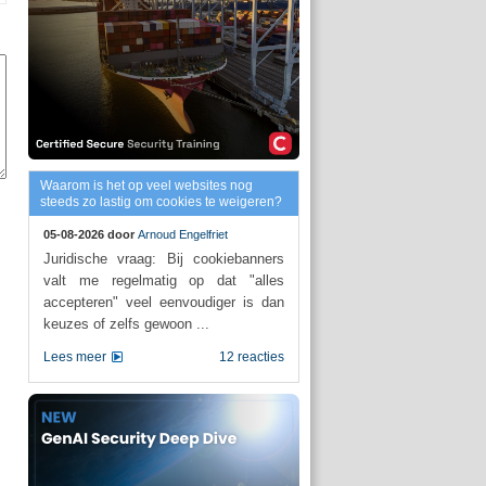
Waarom is het op veel websites nog
steeds zo lastig om cookies te weigeren?
05-08-2026 door
Arnoud Engelfriet
Juridische vraag: Bij cookiebanners
valt me regelmatig op dat "alles
accepteren" veel eenvoudiger is dan
keuzes of zelfs gewoon ...
Lees meer
12 reacties