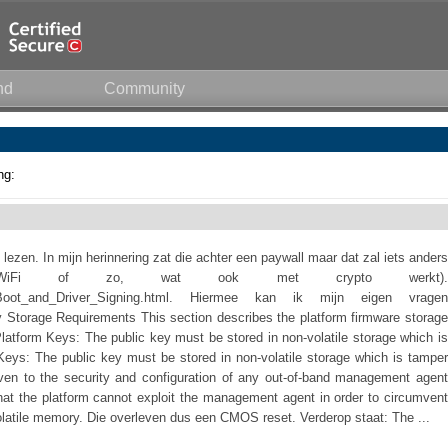
nd
Community
ng:
lezen. In mijn herinnering zat die achter een paywall maar dat zal iets anders
WiFi of zo, wat ook met crypto werkt).
ure_Boot_and_Driver_Signing.html. Hiermee kan ik mijn eigen vragen
 Storage Requirements This section describes the platform firmware storage
Platform Keys: The public key must be stored in non-volatile storage which is
eys: The public key must be stored in non-volatile storage which is tamper
given to the security and configuration of any out-of-band management agent
that the platform cannot exploit the management agent in order to circumvent
latile memory. Die overleven dus een CMOS reset. Verderop staat: The ...