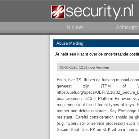
Nieuws
Achtergro
Abuse Melding
Je hebt een klacht over de onderstaande posti
02-05-2026, 12:52 door
Anoniem
Hallo, hier TS, Ik ben de fucking manual gaan 
geweest zijn (TPM of 
https://uefi.org/specs/UEFI/2.10/32_Sec
beantwoorden. 32.3.6. Platform Firmware Key
requirements of the different types of keys. 
tamper and delete resistant. Key Exchange K
resistant. Careful consideration should be 
(e.g. hypervisor or service processor) such 
Secure Boot. Dus PK en KEK zitten in non-vo