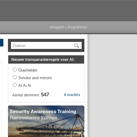
Inloggen
|
Registreren
Zoeken
Nieuwe transparantieregels voor AI:
Glashelder
Smoke and mirrors
Ai Ai Ai
547
8 reacties
Aantal stemmen: