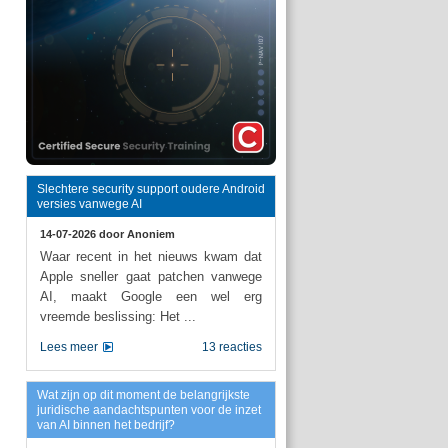
Slechtere security support oudere Android
versies vanwege AI
14-07-2026 door
Anoniem
Waar recent in het nieuws kwam dat
Apple sneller gaat patchen vanwege
AI, maakt Google een wel erg
vreemde beslissing: Het ...
Lees meer
13 reacties
Wat zijn op dit moment de belangrijkste
juridische aandachtspunten voor de inzet
van AI binnen het bedrijf?