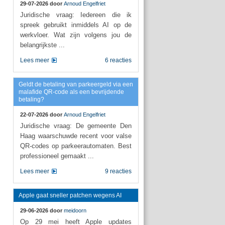
29-07-2026 door
Arnoud Engelfriet
Juridische vraag: Iedereen die ik
spreek gebruikt inmiddels AI op de
werkvloer. Wat zijn volgens jou de
belangrijkste ...
Lees meer
6 reacties
Geldt de betaling van parkeergeld via een
malafide QR-code als een bevrijdende
betaling?
22-07-2026 door
Arnoud Engelfriet
Juridische vraag: De gemeente Den
Haag waarschuwde recent voor valse
QR-codes op parkeerautomaten. Best
professioneel gemaakt ...
Lees meer
9 reacties
Apple gaat sneller patchen wegens AI
29-06-2026 door
meidoorn
Op 29 mei heeft Apple updates