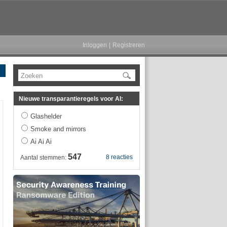
Inloggen
|
Registreren
Zoeken
Nieuwe transparantieregels voor AI:
Glashelder
Smoke and mirrors
Ai Ai Ai
547
8 reacties
Aantal stemmen: