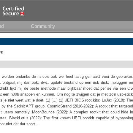
nd
Community
ng:
orden ondanks de risico's ook wel heel lastig gemaakt voor de gebruiker.
 ontgaat mij dan ook: dwz. update bestand op een usb disk, inpluggen en
drukt lijkt mij de beste methode maar blijkbaar moet dat per se via een OS
at een n00b snappen en kunnen. Om nog te zwijgen dat je met zo'n usb-stick
s je niet weet wat je doet. (1) [...] (1) UEFI BIOS root kits: LoJax (2018): The
ed by the Sednit APT group. CosmicStrand (2016-2022): A rootkit that targeted
ct users remotely. MoonBounce (2022): A complex rootkit that could hide in
tes. BlackLotus (2022): The first known UEFI bootkit capable of bypassing
t niet dat dat soort ...