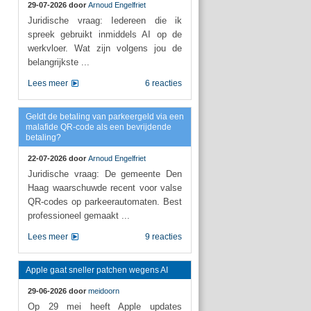
29-07-2026 door
Arnoud Engelfriet
Juridische vraag: Iedereen die ik
spreek gebruikt inmiddels AI op de
werkvloer. Wat zijn volgens jou de
belangrijkste ...
Lees meer
6 reacties
Geldt de betaling van parkeergeld via een
malafide QR-code als een bevrijdende
betaling?
22-07-2026 door
Arnoud Engelfriet
Juridische vraag: De gemeente Den
Haag waarschuwde recent voor valse
QR-codes op parkeerautomaten. Best
professioneel gemaakt ...
Lees meer
9 reacties
Apple gaat sneller patchen wegens AI
29-06-2026 door
meidoorn
Op 29 mei heeft Apple updates