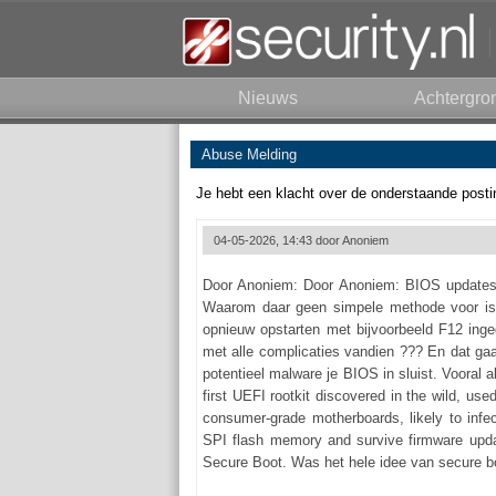
Nieuws
Achtergro
Abuse Melding
Je hebt een klacht over de onderstaande posti
04-05-2026, 14:43 door
Anoniem
Door Anoniem: Door Anoniem: BIOS updates w
Waarom daar geen simpele methode voor is,
opnieuw opstarten met bijvoorbeeld F12 inge
met alle complicaties vandien ??? En dat ga
potentieel malware je BIOS in sluist. Vooral al
first UEFI rootkit discovered in the wild, us
consumer-grade motherboards, likely to infe
SPI flash memory and survive firmware upda
Secure Boot. Was het hele idee van secure boo