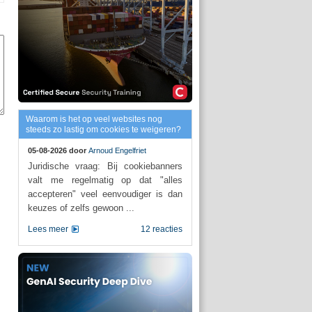
Waarom is het op veel websites nog
steeds zo lastig om cookies te weigeren?
05-08-2026 door
Arnoud Engelfriet
Juridische vraag: Bij cookiebanners
valt me regelmatig op dat "alles
accepteren" veel eenvoudiger is dan
keuzes of zelfs gewoon ...
Lees meer
12 reacties