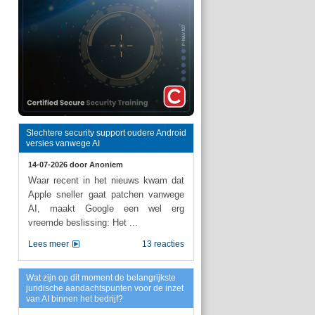
Slechtere security support oudere Android
versies vanwege AI
14-07-2026 door
Anoniem
Waar recent in het nieuws kwam dat
Apple sneller gaat patchen vanwege
AI, maakt Google een wel erg
vreemde beslissing: Het ...
Lees meer
13 reacties
Wat zijn op dit moment de belangrijkste
juridische aandachtspunten voor de inzet
van AI binnen het bedrijf?