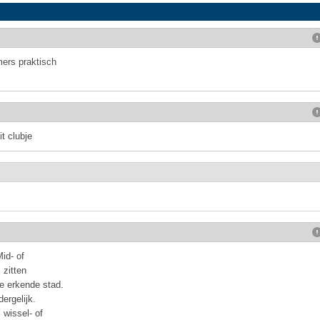
ers praktisch
t clubje
id- of
 zitten
le erkende stad.
ergelijk.
 wissel- of