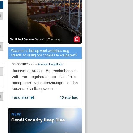
Waarom is het op veel websites nog
steeds zo lastig om cookies te weigeren?
05-08-2026 door
Arnoud Engelfriet
Juridische vraag: Bij cookiebanners
valt me regelmatig op dat "alles
accepteren" veel eenvoudiger is dan
keuzes of zelfs gewoon ...
Lees meer
12 reacties