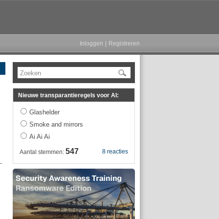
Inloggen
|
Registreren
Zoeken
Nieuwe transparantieregels voor AI:
Glashelder
Smoke and mirrors
Ai Ai Ai
547
8 reacties
Aantal stemmen:
-