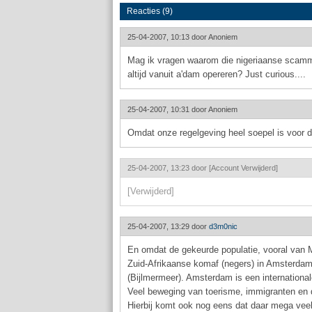
Reacties (9)
25-04-2007, 10:13 door
Anoniem
Mag ik vragen waarom die nigeriaanse scamm
altijd vanuit a'dam opereren? Just curious....
25-04-2007, 10:31 door
Anoniem
Omdat onze regelgeving heel soepel is voor di
25-04-2007, 13:23 door
[Account Verwijderd]
[Verwijderd]
25-04-2007, 13:29 door
d3m0nic
En omdat de gekeurde populatie, vooral van M
Zuid-Afrikaanse komaf (negers) in Amsterdam
(Bijlmermeer). Amsterdam is een internationa
Veel beweging van toerisme, immigranten en d
Hierbij komt ook nog eens dat daar mega veel