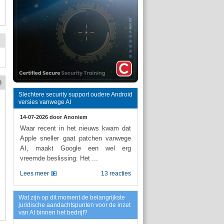
Slechtere security support oudere Android
versies vanwege AI
14-07-2026 door
Anoniem
Waar recent in het nieuws kwam dat
Apple sneller gaat patchen vanwege
AI, maakt Google een wel erg
vreemde beslissing: Het ...
Lees meer
13 reacties
Wat zijn op dit moment de belangrijkste
juridische aandachtspunten voor de inzet
van AI binnen het bedrijf?