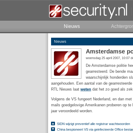
Nieuws
Achtergro
Nieuws
Amsterdamse pol
woensdag 25 april 2007, 10:07 
De Amsterdamse politie hee
gearresteerd. De bende maa
waarschijnlijk honderden sl
aangehouden. Een aantal van de gearresteerde o
RTL Nieuws laat
weten
dat het zo goed als zeke
Volgens de VS fungeert Nederland, en dan met 
mails goedgelovige Amerikanen proberen op te l
jaar veroordeeld worden.
SIDN wijzigt preventief alle registrar wachtwoorden
China bespioneert VS via geinfecteerde Office best