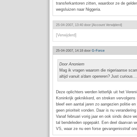
transferkantoren zitten, waardoor ze de gelden
wegsluizen naar Niggeria.
25-04-2007, 13:40 door
[Account Verwijderd]
[Verwijderd]
25-04-2007, 14:18 door
G-Force
Door Anoniem
Mag ik vragen waarom die nigeriaanse sca
altijd vanuit a'dam opereren? Just curious...
Deze oplichters werden letterlijk uit het Veren
Koninkrijk geknikkerd, en streken vervolgens h
bleef een aantal jaren zo aangezien politie en j
geen prioriteit vonden. Daar is nu veranderin
Vanaf februari vorig jaar en ook sinds deze w
tal bendeleden opgepakt. Een deel daarvan we
VS, waar ze nu een forse gevangenisstraf on