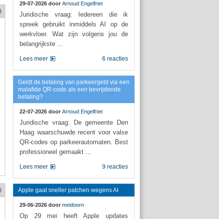
29-07-2026 door
Arnoud Engelfriet
Juridische vraag: Iedereen die ik
spreek gebruikt inmiddels AI op de
werkvloer. Wat zijn volgens jou de
belangrijkste ...
Lees meer
6 reacties
Geldt de betaling van parkeergeld via een
malafide QR-code als een bevrijdende
betaling?
22-07-2026 door
Arnoud Engelfriet
Juridische vraag: De gemeente Den
Haag waarschuwde recent voor valse
QR-codes op parkeerautomaten. Best
professioneel gemaakt ...
Lees meer
9 reacties
Apple gaat sneller patchen wegens AI
29-06-2026 door
meidoorn
Op 29 mei heeft Apple updates