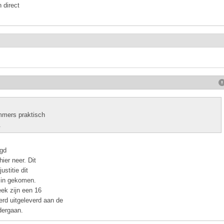
 direct
mmers praktisch
.
igd
ier neer. Dit
ustitie dit
g in gekomen.
eek zijn een 16
rd uitgeleverd aan de
dergaan.