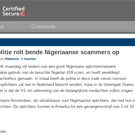
nd
Community
itie rolt bende Nigeriaanse scammers op
door
Redactie
, 9
reacties
ft maandag vijf leiders van een groot Nigeriaans oplichtersnetwerk
kte gebruik van de beruchte Nigerian 419 scam, en heeft wereldwijd
achtoffers gemaakt. In totaal heeft de politie in deze zaak zeven mensen
plichters zal niet in Nederland berecht worden, maar in de Verenigde Staten.
r is dat de VS om uitlevering van de belangrijkste verdachten zullen vragen.
name Amsterdam, als uitvalsbasis voor Nigeriaanse oplichters, die met hun e
ichten. De oplichters kunnen in Amerika tot een gevangenisstraf van 3 tot 10
anden