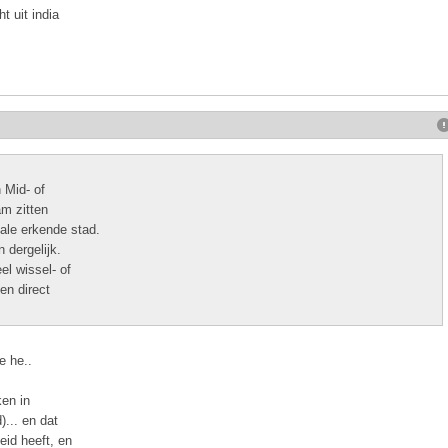
 uit india
 Mid- of
m zitten
ale erkende stad.
 dergelijk.
el wissel- of
en direct
e he..
ken in
)... en dat
eid heeft, en