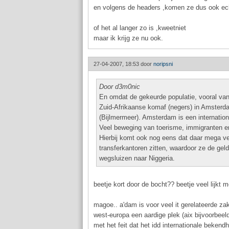
en volgens de headers ,komen ze dus ook echt
of het al langer zo is ,kweetniet
maar ik krijg ze nu ook.
27-04-2007, 18:53 door
noripsni
Door d3m0nic
En omdat de gekeurde populatie, vooral van
Zuid-Afrikaanse komaf (negers) in Amsterda
(Bijlmermeer). Amsterdam is een internation
Veel beweging van toerisme, immigranten en
Hierbij komt ook nog eens dat daar mega ve
transferkantoren zitten, waardoor ze de geld
wegsluizen naar Niggeria.
beetje kort door de bocht?? beetje veel lijkt m
magoe.. a'dam is voor veel it gerelateerde za
west-europa een aardige plek (aix bijvoorbeeld
met het feit dat het idd internationale bekendh