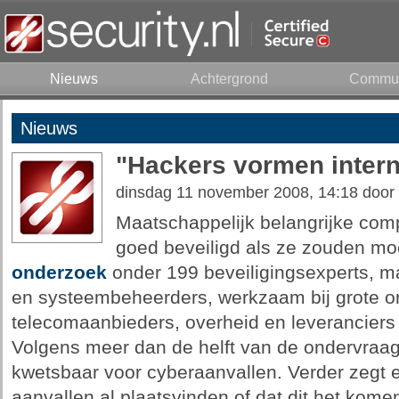
Nieuws
Achtergrond
Commun
Nieuws
"Hackers vormen intern
dinsdag 11 november 2008, 14:18 door
Maatschappelijk belangrijke comp
goed beveiligd als ze zouden moet
onderzoek
onder 199 beveiligingsexperts, 
en systeembeheerders, werkzaam bij grote 
telecomaanbieders, overheid en leveranciers v
Volgens meer dan de helft van de ondervraag
kwetsbaar voor cyberaanvallen. Verder zegt e
aanvallen al plaatsvinden of dat dit het kome