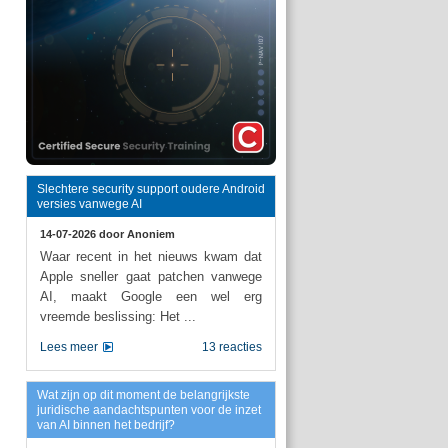
Slechtere security support oudere Android
versies vanwege AI
14-07-2026 door
Anoniem
Waar recent in het nieuws kwam dat
Apple sneller gaat patchen vanwege
AI, maakt Google een wel erg
vreemde beslissing: Het ...
Lees meer
13 reacties
Wat zijn op dit moment de belangrijkste
juridische aandachtspunten voor de inzet
van AI binnen het bedrijf?