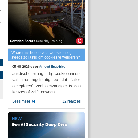
"
n.
Waarom is het op veel websites nog
steeds zo lastig om cookies te weigeren?
05-08-2026 door
Arnoud Engelfriet
Juridische vraag: Bij cookiebanners
valt me regelmatig op dat "alles
accepteren" veel eenvoudiger is dan
keuzes of zelfs gewoon ...
Lees meer
12 reacties