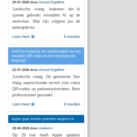
29-07-2026 door
Arnoud Engelfriet
Juridische vraag: Iedereen die ik
spreek gebruikt inmiddels AI op de
werkvloer. Wat zijn volgens jou de
belangrijkste ...
Lees meer
6 reacties
Geldt de betaling van parkeergeld via een
malafide QR-code als een bevrijdende
betaling?
22-07-2026 door
Arnoud Engelfriet
Juridische vraag: De gemeente Den
Haag waarschuwde recent voor valse
QR-codes op parkeerautomaten. Best
professioneel gemaakt ...
Lees meer
9 reacties
Apple gaat sneller patchen wegens AI
29-06-2026 door
meidoorn
Op 29 mei heeft Apple updates