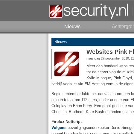
Nieuws
Achtergro
Nieuws
Websites Pink F
maandag 27 september 2010, 11
Meer dan honderd websites
tot de server van de muzie
Kylie Minogue, Pink Floyd,
bedrijf voorziet via EMIHosting.com in de eigen
Begin september lukte het aanvallers om een k
ging in totaal om 112 sites, onder andere van E
Coldplay en Brian Ferry. Een groot gedeelte v
Chemical Brothers, Kate Bush en anderen zijn 
Firefox NoScript
Volgens
beveiligingsonderzoeker Denis Sinegub
gebruikt om backdoor scripts en/of webshells t