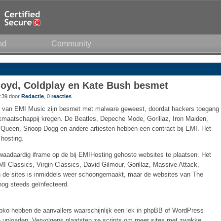
nd
Community
loyd, Coldplay en Kate Bush besmet
:39 door
Redactie
, 0
reacties
 van EMI Music zijn besmet met malware geweest, doordat hackers toegang
kmaatschappij kregen. De Beatles, Depeche Mode, Gorillaz, Iron Maiden,
 Queen, Snoop Dogg en andere artiesten hebben een contract bij EMI. Het
 hosting.
waadaardig iframe op de bij EMIHosting gehoste websites te plaatsen. Het
MI Classics, Virgin Classics, David Gilmour, Gorillaz, Massive Attack,
an de sites is inmiddels weer schoongemaakt, maar de websites van The
nog steeds geïnfecteerd.
ko hebben de aanvallers waarschijnlijk een lek in phpBB of WordPress
e uploaden. Vervolgens plaatsten ze scripts om meer sites met zwakke