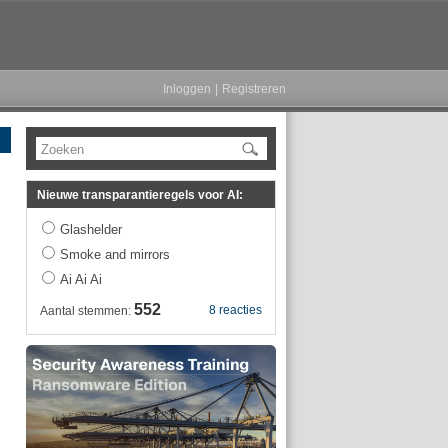
Inloggen
|
Registreren
Zoeken
Nieuwe transparantieregels voor AI:
Glashelder
Smoke and mirrors
Ai Ai Ai
552
8 reacties
Aantal stemmen: