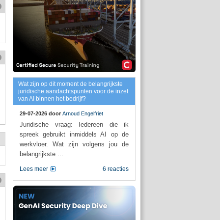
Wat zijn op dit moment de belangrijkste
juridische aandachtspunten voor de inzet
van AI binnen het bedrijf?
29-07-2026 door
Arnoud Engelfriet
Juridische vraag: Iedereen die ik
spreek gebruikt inmiddels AI op de
werkvloer. Wat zijn volgens jou de
belangrijkste ...
Lees meer
6 reacties