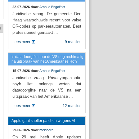
22-07-2026 door
Arnoud Engelfriet
Juridische vraag: De gemeente Den
Haag waarschuwde recent voor valse
QR-codes op parkeerautomaten. Best
professioneel gemaakt ...
Lees meer
9 reacties
Is datadoorgifte naar de VS nog rechtmatig
na uitspraak van het Amerikaanse Hof?
15-07-2026 door
Arnoud Engelfriet
Juridische vraag: Privacyorganisatie
noyb liet onlangs weten dat
datadoorgifte naar de VS na een
uitspraak van het Amerikaanse ...
Lees meer
12 reacties
Apple gaat sneller patchen wegens AI
29-06-2026 door
meidoorn
Op 29 mei heeft Apple updates