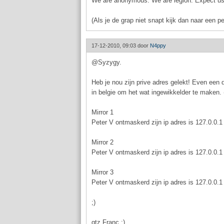
We are anonymous. We are legion. Expect us
(Als je de grap niet snapt kijk dan naar een 
17-12-2010, 09:03 door
N4ppy
@Syzygy.
Heb je nou zijn prive adres gelekt! Even een
in belgie om het wat ingewikkelder te maken. (i
Mirror 1
Peter V ontmaskerd zijn ip adres is 127.0.0.1
Mirror 2
Peter V ontmaskerd zijn ip adres is 127.0.0.1
Mirror 3
Peter V ontmaskerd zijn ip adres is 127.0.0.1
;)
gtz Franc ;)