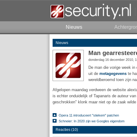
Nieuws
Achtergro
Nieuws
Man gearrestee
donderdag 16 december 2010, 1
De man die vorige week in
uit de
metagegevens
te ha
wereldberoemd toen zijn na
Afgelopen maandag verdween de website alexta
is echter onduidelijk of Tapanaris de auteur v
geschrokken" klonk maar niet op de zaak wilde
Opera 11 introduceert "stiekem" patchen
Schneier: In 2020 zijn we Googles eigendom
Reacties (10)