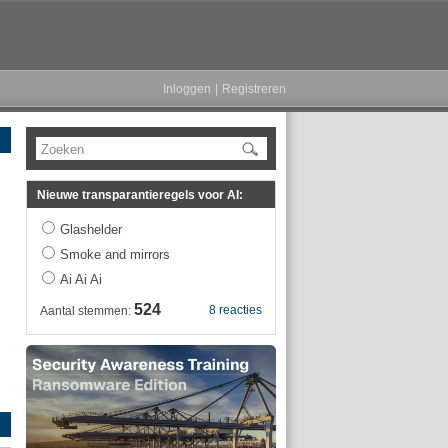
Inloggen
|
Registreren
Zoeken
Nieuwe transparantieregels voor AI:
Glashelder
Smoke and mirrors
Ai Ai Ai
524
8 reacties
Aantal stemmen: