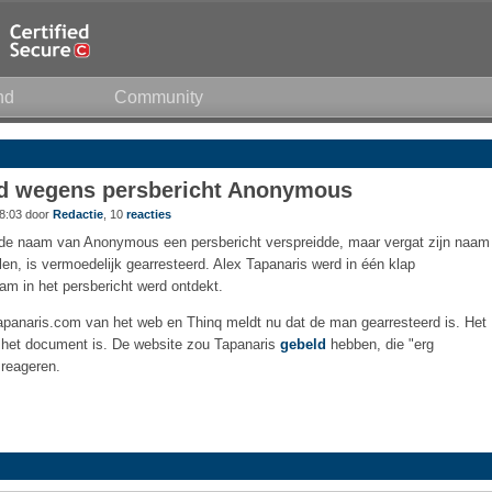
nd
Community
rd wegens persbericht Anonymous
8:03 door
Redactie
, 10
reacties
 de naam van Anonymous een persbericht verspreidde, maar vergat zijn naam
len, is vermoedelijk gearresteerd. Alex Tapanaris werd in één klap
am in het persbericht werd ontdekt.
panaris.com van het web en Thinq meldt nu dat de man gearresteerd is. Het
an het document is. De website zou Tapanaris
gebeld
hebben, die "erg
 reageren.