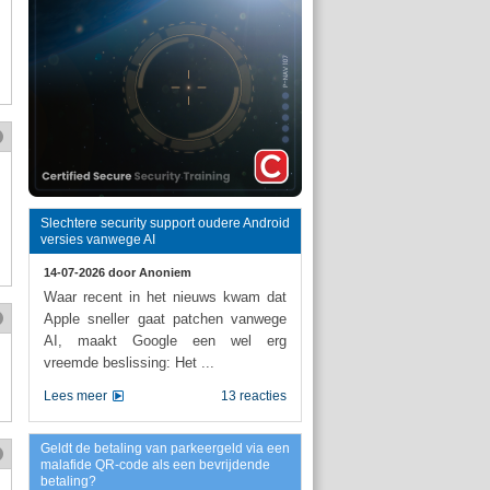
Slechtere security support oudere Android
versies vanwege AI
14-07-2026 door
Anoniem
Waar recent in het nieuws kwam dat
Apple sneller gaat patchen vanwege
AI, maakt Google een wel erg
vreemde beslissing: Het ...
Lees meer
13 reacties
Geldt de betaling van parkeergeld via een
malafide QR-code als een bevrijdende
betaling?