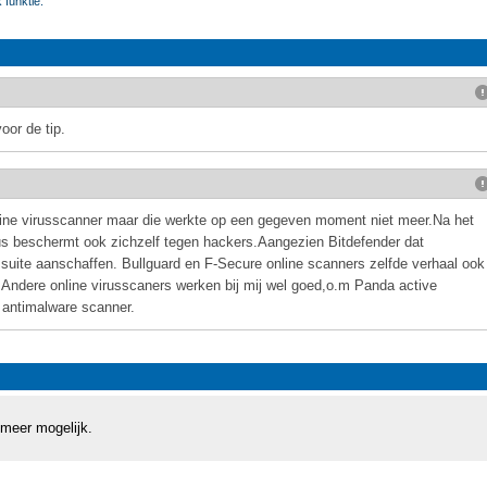
funktie.
oor de tip.
nline virusscanner maar die werkte op een gegeven moment niet meer.Na het
us beschermt ook zichzelf tegen hackers.Aangezien Bitdefender dat
ty suite aanschaffen. Bullguard en F-Secure online scanners zelfde verhaal ook
n.Andere online virusscaners werken bij mij wel goed,o.m Panda active
antimalware scanner.
 meer mogelijk.