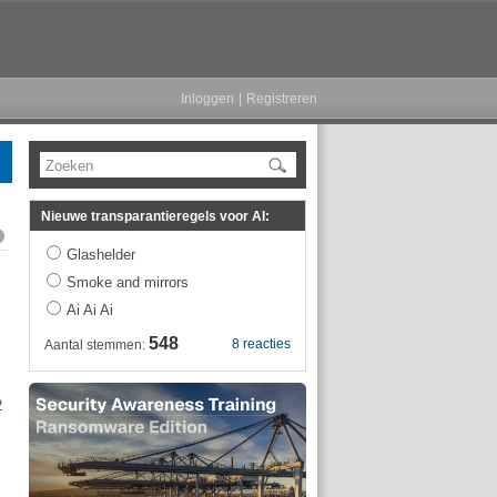
Inloggen
|
Registreren
Zoeken
Nieuwe transparantieregels voor AI:
Glashelder
Smoke and mirrors
Ai Ai Ai
548
8 reacties
Aantal stemmen:
2