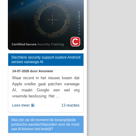
Slechtere security support oudere Android
versies vanwege AI
14-07-2026 door
Anoniem
Waar recent in het nieuws kwam dat
Apple sneller gaat patchen vanwege
AI, maakt Google een wel erg
vreemde beslissing: Het ...
Lees meer
13 reacties
Wat zijn op dit moment de belangrijkste
juridische aandachtspunten voor de inzet
van AI binnen het bedrijf?