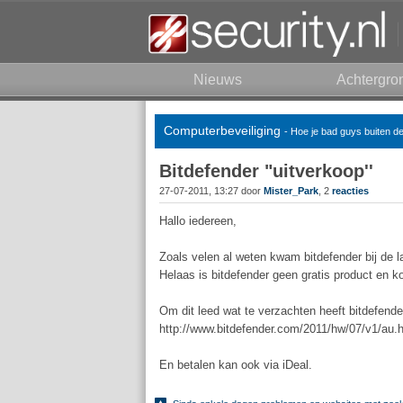
Nieuws
Achtergro
Computerbeveiliging
- Hoe je bad guys buiten d
Bitdefender "uitverkoop''
27-07-2011, 13:27 door
Mister_Park
, 2
reacties
Hallo iedereen,
Zoals velen al weten kwam bitdefender bij de la
Helaas is bitdefender geen gratis product en k
Om dit leed wat te verzachten heeft bitdefend
http://www.bitdefender.com/2011/hw/07/v1
En betalen kan ook via iDeal.