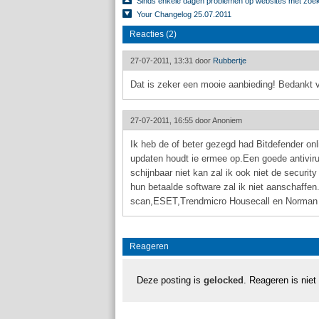
Sinds enkele dagen problemen op websites met zoek 
Your Changelog 25.07.2011
Reacties (2)
27-07-2011, 13:31 door
Rubbertje
Dat is zeker een mooie aanbieding! Bedankt v
27-07-2011, 16:55 door
Anoniem
Ik heb de of beter gezegd had Bitdefender o
updaten houdt ie ermee op.Een goede antivir
schijnbaar niet kan zal ik ook niet de securi
hun betaalde software zal ik niet aanschaffe
scan,ESET,Trendmicro Housecall en Norman 
Reageren
Deze posting is
gelocked
. Reageren is niet