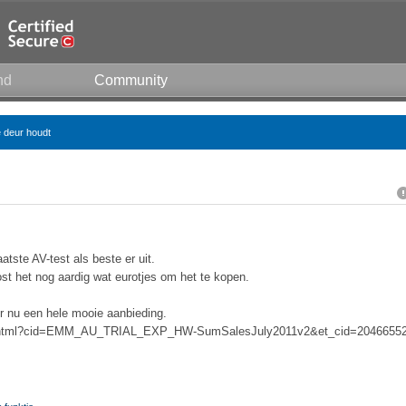
nd
Community
e deur houdt
atste AV-test als beste er uit.
ost het nog aardig wat eurotjes om het te kopen.
er nu een hele mooie aanbieding.
/au.html?cid=EMM_AU_TRIAL_EXP_HW-SumSalesJuly2011v2&et_cid=2046655