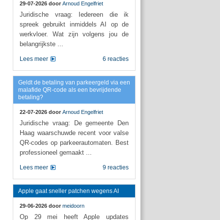
29-07-2026 door
Arnoud Engelfriet
Juridische vraag: Iedereen die ik
spreek gebruikt inmiddels AI op de
werkvloer. Wat zijn volgens jou de
belangrijkste ...
Lees meer
6 reacties
Geldt de betaling van parkeergeld via een
malafide QR-code als een bevrijdende
betaling?
22-07-2026 door
Arnoud Engelfriet
Juridische vraag: De gemeente Den
Haag waarschuwde recent voor valse
QR-codes op parkeerautomaten. Best
professioneel gemaakt ...
Lees meer
9 reacties
Apple gaat sneller patchen wegens AI
29-06-2026 door
meidoorn
Op 29 mei heeft Apple updates