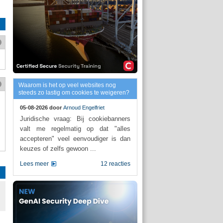
Waarom is het op veel websites nog
steeds zo lastig om cookies te weigeren?
05-08-2026 door
Arnoud Engelfriet
Juridische vraag: Bij cookiebanners
valt me regelmatig op dat "alles
accepteren" veel eenvoudiger is dan
keuzes of zelfs gewoon ...
Lees meer
12 reacties