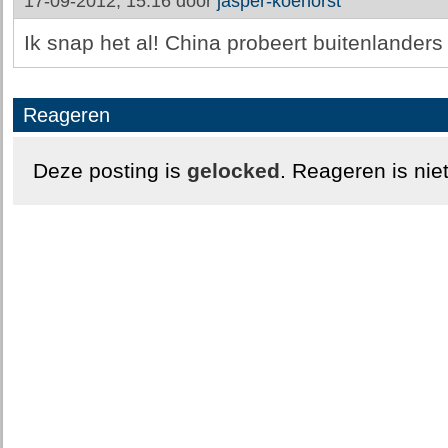
17-09-2012, 15:16 door
jasper-koehorst
Ik snap het al! China probeert buitenlanders
Reageren
Deze posting is
gelocked
. Reageren is nie