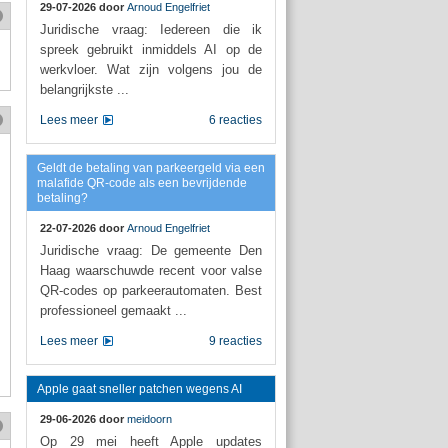
29-07-2026 door
Arnoud Engelfriet
Juridische vraag: Iedereen die ik
spreek gebruikt inmiddels AI op de
werkvloer. Wat zijn volgens jou de
belangrijkste ...
Lees meer
6 reacties
Geldt de betaling van parkeergeld via een
malafide QR-code als een bevrijdende
betaling?
22-07-2026 door
Arnoud Engelfriet
Juridische vraag: De gemeente Den
Haag waarschuwde recent voor valse
QR-codes op parkeerautomaten. Best
professioneel gemaakt ...
Lees meer
9 reacties
Apple gaat sneller patchen wegens AI
29-06-2026 door
meidoorn
Op 29 mei heeft Apple updates