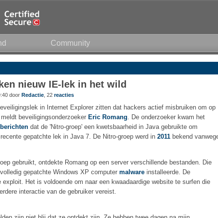
nd
Community
en nieuw IE-lek in het wild
9:40 door
Redactie
, 22
reacties
eiligingslek in Internet Explorer zitten dat hackers actief misbruiken om op
 meldt beveiligingsonderzoeker
Eric Romang
. De onderzoeker kwam het
berichten
dat de 'Nitro-groep' een kwetsbaarheid in Java gebruikte om
t recente gepatchte lek in Java 7. De Nitro-groep werd in
2011
bekend vanweg
roep gebruikt, ontdekte Romang op een server verschillende bestanden. Die
en volledig gepatchte Windows XP computer
malware
installeerde. De
exploit. Het is voldoende om naar een kwaadaardige website te surfen die
rdere interactie van de gebruiker vereist.
en zijn niet blij dat ze ontdekt zijn. Ze hebben twee dagen na mijn