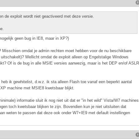
en de exploit wordt niet geactiveerd met deze versie.
e.
(mogelijk geen bug in IE8, maar in XP?)
7? Misschien omdat je admin rechten moet hebben voor de nu beschikbare
t uitschakelt)? Wellicht omdat de exploit alleen op Engelstalige Windows
ikt? Of is de bug in alle MSIE versies aanwezig, maar is het DEP en/of ASLR
 heb ik gewhitelist, d.w.z. ik sta alleen Flash toe vanaf een beperkt aantal
ke XP machine met MSIE8 kwetsbaar blijkt.
imale) informatie sluit ik nog niet uit dat er "in het wild" Vista/W7 machines
ngen toch kwetsbaar blijken te zijn. Bovendien kun je niet uitsluiten dat
o aan weten te passen dat deze ook onder W7+IE9 met default instellingen