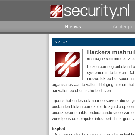
Nieuws
Achtergro
Nieuws
Hackers misbruik
maandag 17 september 2012, 0
Er zou een nog onbekend bev
systemen in te breken. Dat
nieuwe lek op het spoor na
organisaties aan te vallen. Het ging hier om he
aanvallen op chemische bedrijven.
Tijdens het onderzoek naar de servers die de g
bestanden bleken een exploit te zijn die op e
onderzoeker maakte onderstaande video van de 
vervolgens de computer infecteert. Er is geen ve
Exploit
"De mensen die deze nieuwe zero-day ontwikkeld