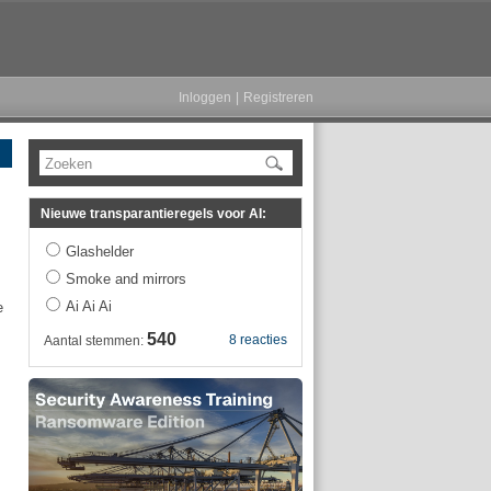
Inloggen
|
Registreren
Zoeken
Nieuwe transparantieregels voor AI:
Glashelder
Smoke and mirrors
Ai Ai Ai
e
540
8 reacties
Aantal stemmen: