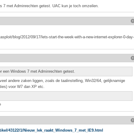
ws 7 met Adminrechten getest. UAC kun je toch omzeilen.
ploit/blog/2012/09/17/lets-start-the-week-with-a-new-internet-explorer-0-day-
nder een Windows 7 met Adminrechten getest.
veel andere zaken liggen, zoals de taalinstelling, Win32/64, gelijknamige
ties) voor W7 dan XP etc.
?
artikel/43122/1/Nieuw_lek_raakt_Windows_7_met_IE9.html