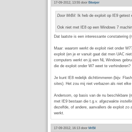
17-09-2012, 13:55 door
Bitwiper
Door MrBil:
Ik heb de exploit op IE9 getest 
Ook niet met IE8 op een Windows 7 machin
Dat laatste is een interessante constatering 
Maar:
waarom
werkt de exploit niet onder W
exploit (en je er vanuit gaat dat men UAC nie
computers werkt en jij een NL Windows gebru
die de exploit onder W7 weet te verhinderen?
Je kunt IE8 redelijk dichttimmeren (bijv. Flash
sites). Het zou mij niet verbazen als niet el
Andersom, op basis van de nu beschikbare (min
met IE9 bestaan die t.g.v. afgezwakte instelli
dezelfde, of andere, aanvallers de exploit z
werkt.
17-09-2012, 16:13 door
MrBil