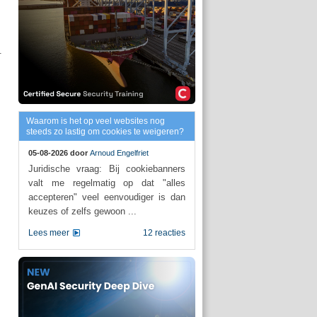
.
Waarom is het op veel websites nog
steeds zo lastig om cookies te weigeren?
05-08-2026 door
Arnoud Engelfriet
Juridische vraag: Bij cookiebanners
valt me regelmatig op dat "alles
accepteren" veel eenvoudiger is dan
keuzes of zelfs gewoon ...
Lees meer
12 reacties