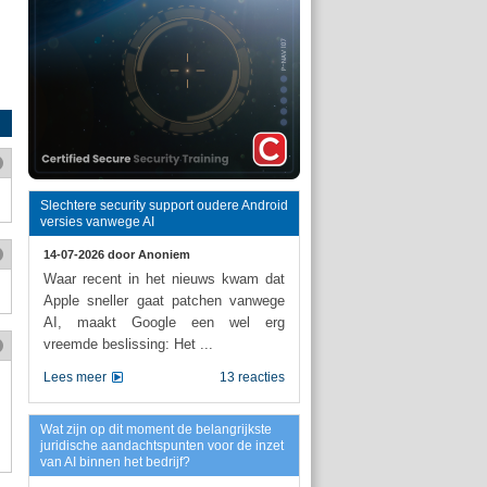
Slechtere security support oudere Android
versies vanwege AI
14-07-2026 door
Anoniem
Waar recent in het nieuws kwam dat
Apple sneller gaat patchen vanwege
AI, maakt Google een wel erg
vreemde beslissing: Het ...
Lees meer
13 reacties
Wat zijn op dit moment de belangrijkste
juridische aandachtspunten voor de inzet
van AI binnen het bedrijf?