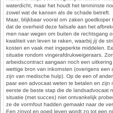
waterdicht, maar het houdt het tenminste n
zowel wat de kansen als de schade betreft.
Maar, blijkbaar vooral om zaken goedkoper 
dat de overheid deze failsafe aan het afbrek
men naar wegen om buiten de rechtsgang om 
kwaliteit van leven te raken, waarbij
jij
de str
kosten en vaak met ingeperkte middelen. Ee
situatie rondom vingerafdrukweigeraars. Zo
arbeidscontract aangaan noch een uitkering
wettige bron van inkomsten (overigens een 
zijn van medische hulp). Op de een of ande
paar een advocaat weten te betalen en zijn 
eerste de beste stap die de landsadvocaat
situatie (met succes) niet ontvankelijk prob
ze de vormfout hadden gemaakt naar de verk
Een zinvol en goed leven wordt zo tot een nie