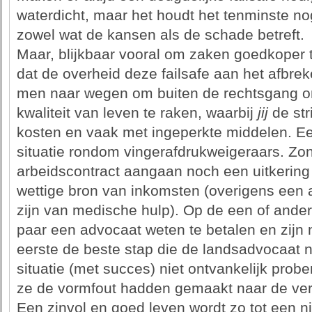
waterdicht, maar het houdt het tenminste n
zowel wat de kansen als de schade betreft.
Maar, blijkbaar vooral om zaken goedkoper 
dat de overheid deze failsafe aan het afbrek
men naar wegen om buiten de rechtsgang om 
kwaliteit van leven te raken, waarbij
jij
de str
kosten en vaak met ingeperkte middelen. Ee
situatie rondom vingerafdrukweigeraars. Zo
arbeidscontract aangaan noch een uitkering
wettige bron van inkomsten (overigens een 
zijn van medische hulp). Op de een of ande
paar een advocaat weten te betalen en zijn 
eerste de beste stap die de landsadvocaat
situatie (met succes) niet ontvankelijk prob
ze de vormfout hadden gemaakt naar de verk
Een zinvol en goed leven wordt zo tot een nie