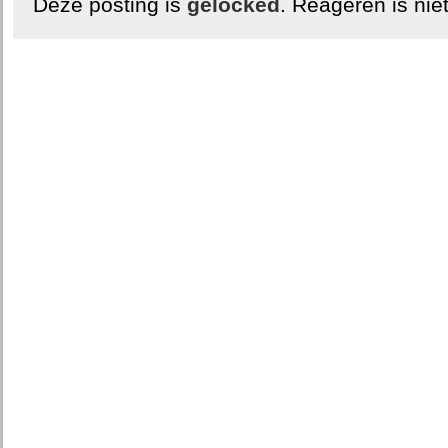
Deze posting is
gelocked
. Reageren is nie