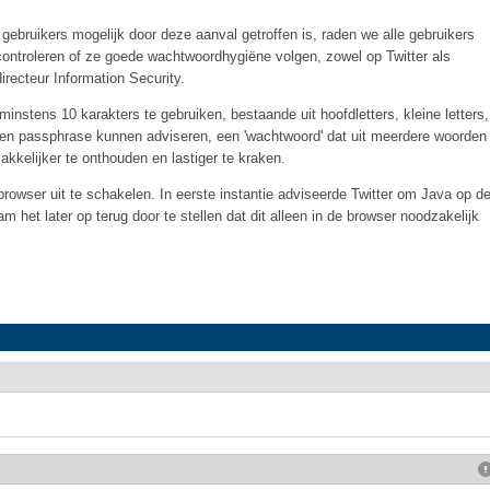
ebruikers mogelijk door deze aanval getroffen is, raden we alle gebruikers
ontroleren of ze goede wachtwoordhygiëne volgen, zowel op Twitter als
irecteur Information Security.
nstens 10 karakters te gebruiken, bestaande uit hoofdletters, kleine letters,
 een passphrase kunnen adviseren, een 'wachtwoord' dat uit meerdere woorden
kkelijker te onthouden en lastiger te kraken.
rowser uit te schakelen. In eerste instantie adviseerde Twitter om Java op d
 het later op terug door te stellen dat dit alleen in de browser noodzakelijk