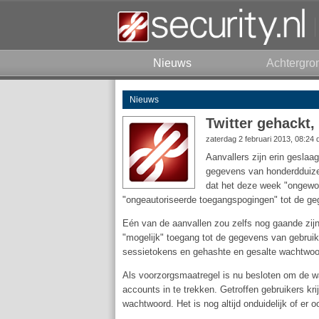
Nieuws
Achtergro
Nieuws
Twitter gehackt
zaterdag 2 februari 2013, 08:24
Aanvallers zijn erin geslaa
gegevens van honderdduize
dat het deze week "ongewo
"ongeautoriseerde toegangspogingen" tot de geg
Eén van de aanvallen zou zelfs nog gaande zijn 
"mogelijk" toegang tot de gegevens van gebrui
sessietokens en gehashte en gesalte wachtwoor
Als voorzorgsmaatregel is nu besloten om de w
accounts in te trekken. Getroffen gebruikers kri
wachtwoord. Het is nog altijd onduidelijk of er