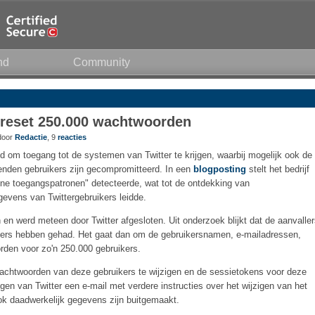
nd
Community
, reset 250.000 wachtwoorden
 door
Redactie
, 9
reacties
gd om toegang tot de systemen van Twitter te krijgen, waarbij mogelijk ook de
nden gebruikers zijn gecompromitteerd. In een
blogposting
stelt het bedrijf
ne toegangspatronen" detecteerde, wat tot de ontdekking van
evens van Twittergebruikers leidde.
en werd meteen door Twitter afgesloten. Uit onderzoek blijkt dat de aanvalle
kers hebben gehad. Het gaat dan om de gebruikersnamen, e-mailadressen,
den voor zo'n 250.000 gebruikers.
achtwoorden van deze gebruikers te wijzigen en de sessietokens voor deze
jgen van Twitter een e-mail met verdere instructies over het wijzigen van het
 ook daadwerkelijk gegevens zijn buitgemaakt.