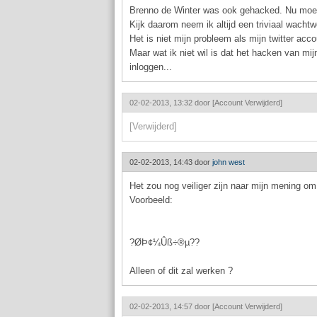
Brenno de Winter was ook gehacked. Nu moest
Kijk daarom neem ik altijd een triviaal wacht
Het is niet mijn probleem als mijn twitter acc
Maar wat ik niet wil is dat het hacken van mi
inloggen...
02-02-2013, 13:32 door
[Account Verwijderd]
[Verwijderd]
02-02-2013, 14:43 door
john west
Het zou nog veiliger zijn naar mijn mening om
Voorbeeld:
?ØÞ¢¼Ûß÷®µ??
Alleen of dit zal werken ?
02-02-2013, 14:57 door
[Account Verwijderd]