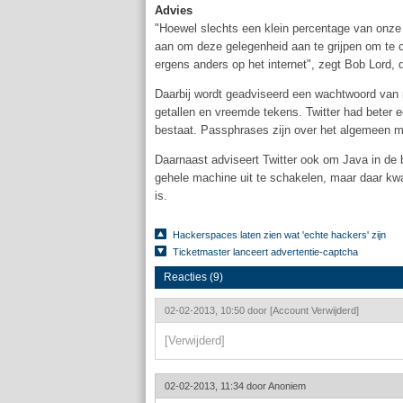
Advies
"Hoewel slechts een klein percentage van onze g
aan om deze gelegenheid aan te grijpen om te c
ergens anders op het internet", zegt Bob Lord, d
Daarbij wordt geadviseerd een wachtwoord van mi
getallen en vreemde tekens. Twitter had beter
bestaat. Passphrases zijn over het algemeen ma
Daarnaast adviseert Twitter ook om Java in de b
gehele machine uit te schakelen, maar daar kwam
is.
Hackerspaces laten zien wat 'echte hackers' zijn
Ticketmaster lanceert advertentie-captcha
Reacties (9)
02-02-2013, 10:50 door
[Account Verwijderd]
[Verwijderd]
02-02-2013, 11:34 door
Anoniem