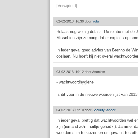
[Verwijderd]
02-02-2013, 16:30 door
yobi
Helaas nog weinig details. De relatie met de 
Misschien zijn ze bang dat er exploits op som
In ieder geval goed advies van Brenno de Win
opslaan. Nu hoeft hij niet overal wachtwoorde
03-02-2013, 19:12 door
Anoniem
- wachtwoordhygiëne
Is dit voor in de nieuwe woordenlijst van 201
04-02-2013, 09:10 door
SecuritySander
In ieder geval prettig dat wachtwoorden wel e
zijn (iemand zo'n mailtje gehad?!). Jammer dat
woorden slim te kiezen en om java uit te zett