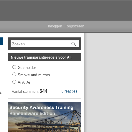
Inloggen
|
Registreren
Zoeken
Nieuwe transparantieregels voor AI:
Glashelder
Smoke and mirrors
Ai Ai Ai
544
8 reacties
Aantal stemmen:
rs