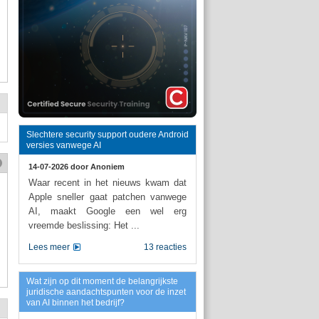
Slechtere security support oudere Android
versies vanwege AI
14-07-2026 door
Anoniem
Waar recent in het nieuws kwam dat
Apple sneller gaat patchen vanwege
AI, maakt Google een wel erg
vreemde beslissing: Het ...
Lees meer
13 reacties
Wat zijn op dit moment de belangrijkste
juridische aandachtspunten voor de inzet
van AI binnen het bedrijf?