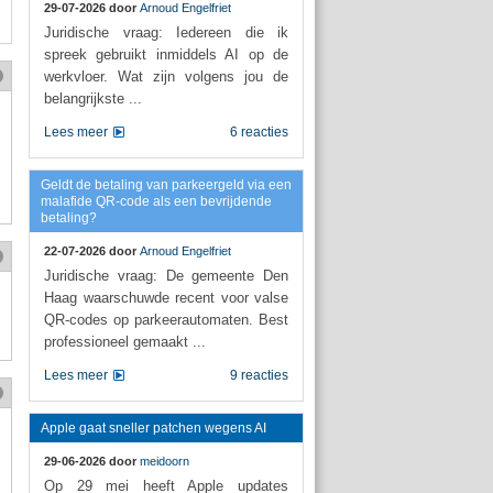
29-07-2026 door
Arnoud Engelfriet
Juridische vraag: Iedereen die ik
spreek gebruikt inmiddels AI op de
werkvloer. Wat zijn volgens jou de
belangrijkste ...
Lees meer
6 reacties
Geldt de betaling van parkeergeld via een
malafide QR-code als een bevrijdende
betaling?
22-07-2026 door
Arnoud Engelfriet
Juridische vraag: De gemeente Den
Haag waarschuwde recent voor valse
QR-codes op parkeerautomaten. Best
professioneel gemaakt ...
Lees meer
9 reacties
Apple gaat sneller patchen wegens AI
29-06-2026 door
meidoorn
Op 29 mei heeft Apple updates