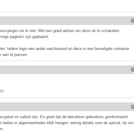
Java-plugin zie ik niet. Wel een goed advies om deze uit te schakelen.
mige pagina's zijn geplaatst.
ter: Iedere login een ander wachtwoord en deze in een beveiligde container
n aan te passen.
3??
ncrypted en salted zijn. En goed dat de betrokken gebruikers geinformeerd
 twitter in algemeenheden blijft hangen: weinig details over de aanval, tip om
en.