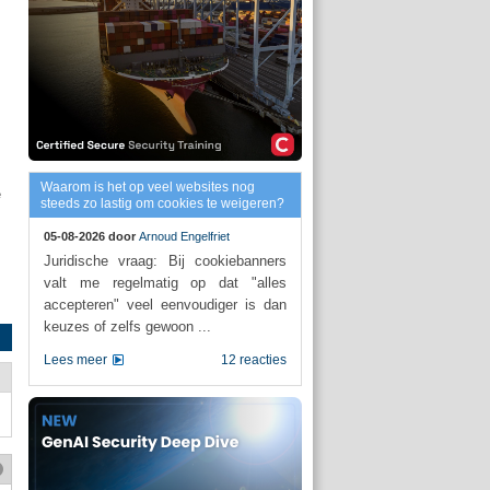
Waarom is het op veel websites nog
e
steeds zo lastig om cookies te weigeren?
05-08-2026 door
Arnoud Engelfriet
Juridische vraag: Bij cookiebanners
valt me regelmatig op dat "alles
accepteren" veel eenvoudiger is dan
keuzes of zelfs gewoon ...
Lees meer
12 reacties