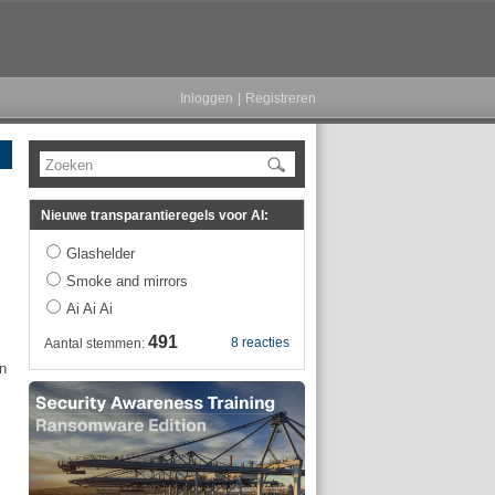
Inloggen
|
Registreren
Zoeken
Nieuwe transparantieregels voor AI:
Glashelder
Smoke and mirrors
Ai Ai Ai
491
8 reacties
Aantal stemmen:
n