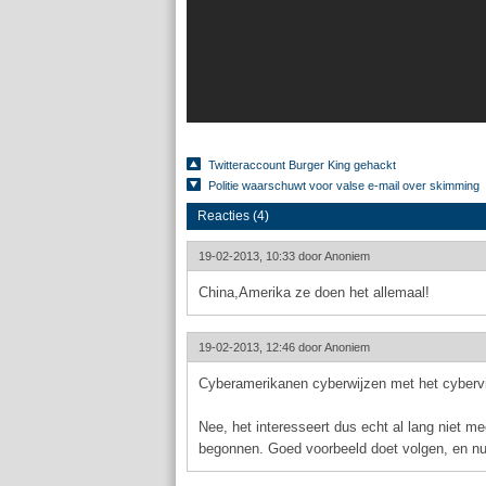
Twitteraccount Burger King gehackt
Politie waarschuwt voor valse e-mail over skimming
Reacties (4)
19-02-2013, 10:33 door
Anoniem
China,Amerika ze doen het allemaal!
19-02-2013, 12:46 door
Anoniem
Cyberamerikanen cyberwijzen met het cybervi
Nee, het interesseert dus echt al lang niet me
begonnen. Goed voorbeeld doet volgen, en nu 