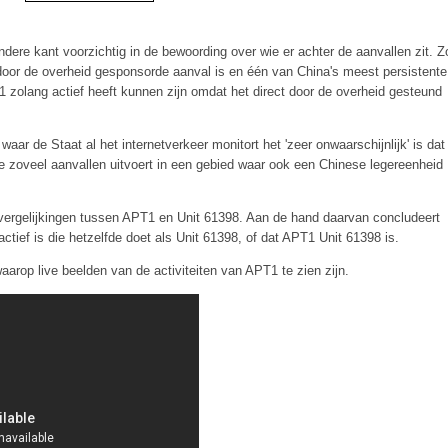
 andere kant voorzichtig in de bewoording over wie er achter de aanvallen zit. Z
en door de overheid gesponsorde aanval is en één van China's meest persistente
T1 zolang actief heeft kunnen zijn omdat het direct door de overheid gesteund
waar de Staat al het internetverkeer monitort het 'zeer onwaarschijnlijk' is dat
e zoveel aanvallen uitvoert in een gebied waar ook een Chinese legereenheid
ergelijkingen tussen APT1 en Unit 61398. Aan de hand daarvan concludeert
actief is die hetzelfde doet als Unit 61398, of dat APT1 Unit 61398 is.
arop live beelden van de activiteiten van APT1 te zien zijn.