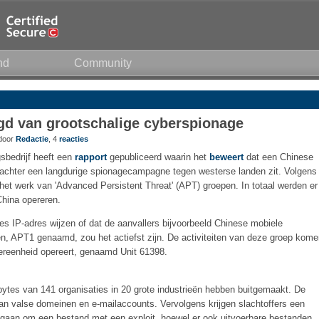
nd
Community
gd van grootschalige cyberspionage
 door
Redactie
, 4
reacties
sbedrijf heeft een
rapport
gepubliceerd waarin het
beweert
dat een Chinese
k achter een langdurige spionagecampagne tegen westerse landen zit. Volgens
het werk van 'Advanced Persistent Threat' (APT) groepen. In totaal werden er
hina opereren.
es IP-adres wijzen of dat de aanvallers bijvoorbeeld Chinese mobiele
, APT1 genaamd, zou het actiefst zijn. De activiteiten van deze groep kome
ereenheid opereert, genaamd Unit 61398.
ytes van 141 organisaties in 20 grote industrieën hebben buitgemaakt. De
an valse domeinen en e-mailaccounts. Vervolgens krijgen slachtoffers een
gaan om een bestand met een exploit, hoewel er ook uitvoerbare bestanden