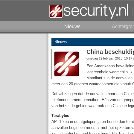
Nieuws
Achtergro
Nieuws
China beschuldi
dinsdag 19 februari 2013, 10:17
Een Amerikaans beveiliging
legereenheid waarschijnlij
Mandiant zijn de aanvallen 
meer dan 20 groepen waargenomen die vanuit C
Dat wil zeggen dat de aanvallen naar een Chine
telefoonnummers gebruiken. Eén van de groepen
van hetzelfde gebied waar ook een Chinese leg
Terabytes
APT1 zou in de afgelopen jaren honderden terab
aanvallen beginnen meestal met het opzetten v
kwaadaardig bestand toegestuurd. Het kan dan 