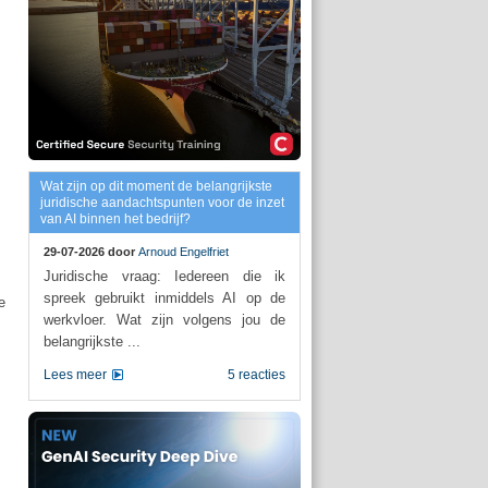
Wat zijn op dit moment de belangrijkste
juridische aandachtspunten voor de inzet
van AI binnen het bedrijf?
29-07-2026 door
Arnoud Engelfriet
Juridische vraag: Iedereen die ik
spreek gebruikt inmiddels AI op de
e
werkvloer. Wat zijn volgens jou de
belangrijkste ...
Lees meer
5 reacties