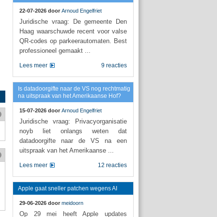
22-07-2026 door
Arnoud Engelfriet
Juridische vraag: De gemeente Den
Haag waarschuwde recent voor valse
QR-codes op parkeerautomaten. Best
professioneel gemaakt ...
Lees meer
9 reacties
Is datadoorgifte naar de VS nog rechtmatig
na uitspraak van het Amerikaanse Hof?
15-07-2026 door
Arnoud Engelfriet
Juridische vraag: Privacyorganisatie
noyb liet onlangs weten dat
datadoorgifte naar de VS na een
uitspraak van het Amerikaanse ...
Lees meer
12 reacties
Apple gaat sneller patchen wegens AI
29-06-2026 door
meidoorn
Op 29 mei heeft Apple updates