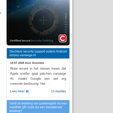
o
Slechtere security support oudere Android
versies vanwege AI
14-07-2026 door
Anoniem
Waar recent in het nieuws kwam dat
Apple sneller gaat patchen vanwege
AI, maakt Google een wel erg
vreemde beslissing: Het ...
Lees meer
13 reacties
Geldt de betaling van parkeergeld via een
malafide QR-code als een bevrijdende
betaling?