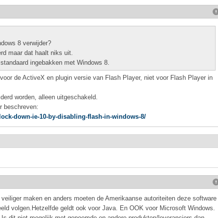
ndows 8 verwijder?
d maar dat haalt niks uit.
yer standaard ingebakken met Windows 8.
voor de ActiveX en plugin versie van Flash Player, niet voor Flash Player in
derd worden, alleen uitgeschakeld.
r beschreven:
ock-down-ie-10-by-disabling-flash-in-windows-8/
 veiliger maken en anders moeten de Amerikaanse autoriteiten deze software
eeld volgen.Hetzelfde geldt ook voor Java. En OOK voor Microsoft Windows.
dit niet mogelijk met genoemde en andere produkten/leveranciers dan