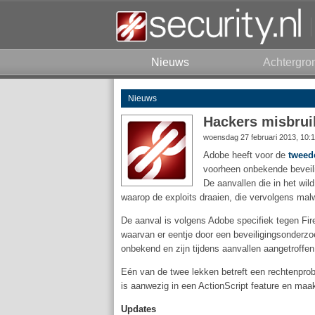
Nieuws
Achtergro
Nieuws
Hackers misbrui
woensdag 27 februari 2013, 10:
Adobe heeft voor de
tweed
voorheen onbekende beveili
De aanvallen die in het wil
waarop de exploits draaien, die vervolgens mal
De aanval is volgens Adobe specifiek tegen Fire
waarvan er eentje door een beveiligingsonderz
onbekend en zijn tijdens aanvallen aangetroffen
Eén van de twee lekken betreft een rechtenpro
is aanwezig in een ActionScript feature en maa
Updates