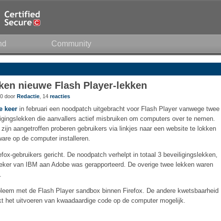
nd
Community
ken nieuwe Flash Player-lekken
10 door
Redactie
, 14
reacties
e keer
in februari een noodpatch uitgebracht voor Flash Player vanwege twee
gingslekken die aanvallers actief misbruiken om computers over te nemen.
d zijn aangetroffen proberen gebruikers via linkjes naar een website te lokken
ware op de computer installeren.
fox-gebruikers gericht. De noodpatch verhelpt in totaal 3 beveiligingslekken,
oeker van IBM aan Adobe was gerapporteerd. De overige twee lekken waren
.
bleem met de Flash Player sandbox binnen Firefox. De andere kwetsbaarheid
kt het uitvoeren van kwaadaardige code op de computer mogelijk.