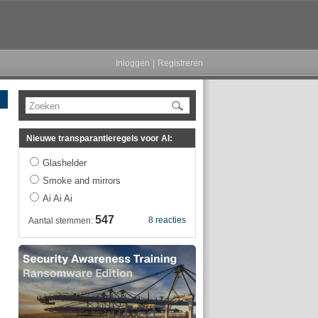
Inloggen
|
Registreren
Zoeken
Nieuwe transparantieregels voor AI:
Glashelder
Smoke and mirrors
Ai Ai Ai
547
8 reacties
Aantal stemmen: