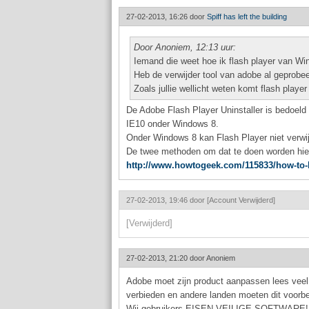
27-02-2013, 16:26 door
Spiff has left the building
Door Anoniem, 12:13 uur:
Iemand die weet hoe ik flash player van Wi
Heb de verwijder tool van adobe al geprobeer
Zoals jullie wellicht weten komt flash pla
De Adobe Flash Player Uninstaller is bedoeld 
IE10 onder Windows 8.
Onder Windows 8 kan Flash Player niet verwij
De twee methoden om dat te doen worden hie
http://www.howtogeek.com/115833/how-to-l
27-02-2013, 19:46 door
[Account Verwijderd]
[Verwijderd]
27-02-2013, 21:20 door
Anoniem
Adobe moet zijn product aanpassen lees veel
verbieden en andere landen moeten dit voorb
Wij gebruikers EISEN VEILIGE SOFTWARE! Is 