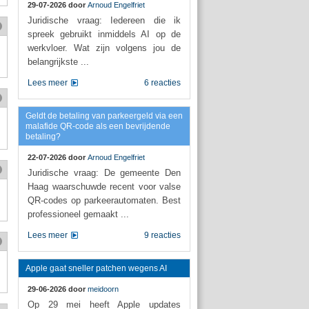
29-07-2026 door
Arnoud Engelfriet
Juridische vraag: Iedereen die ik
spreek gebruikt inmiddels AI op de
werkvloer. Wat zijn volgens jou de
belangrijkste ...
Lees meer
6 reacties
Geldt de betaling van parkeergeld via een
malafide QR-code als een bevrijdende
betaling?
22-07-2026 door
Arnoud Engelfriet
Juridische vraag: De gemeente Den
Haag waarschuwde recent voor valse
QR-codes op parkeerautomaten. Best
professioneel gemaakt ...
Lees meer
9 reacties
Apple gaat sneller patchen wegens AI
29-06-2026 door
meidoorn
Op 29 mei heeft Apple updates