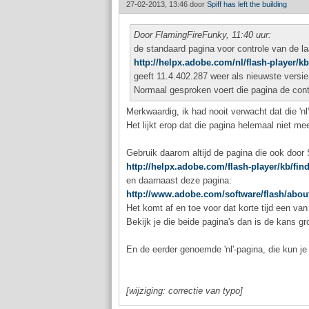
27-02-2013, 13:46 door
Spiff has left the building
Door FlamingFireFunky, 11:40 uur:
de standaard pagina voor controle van de la
http://helpx.adobe.com/nl/flash-player/kb
geeft 11.4.402.287 weer als nieuwste versie.
Normaal gesproken voert die pagina de contro
Merkwaardig, ik had nooit verwacht dat die 'nl
Het lijkt erop dat die pagina helemaal niet m
Gebruik daarom altijd de pagina die ook doo
http://helpx.adobe.com/flash-player/kb/find
en daarnaast deze pagina:
http://www.adobe.com/software/flash/abou
Het komt af en toe voor dat korte tijd een van 
Bekijk je die beide pagina's dan is de kans gr
En de eerder genoemde 'nl'-pagina, die kun je
[wijziging: correctie van typo]