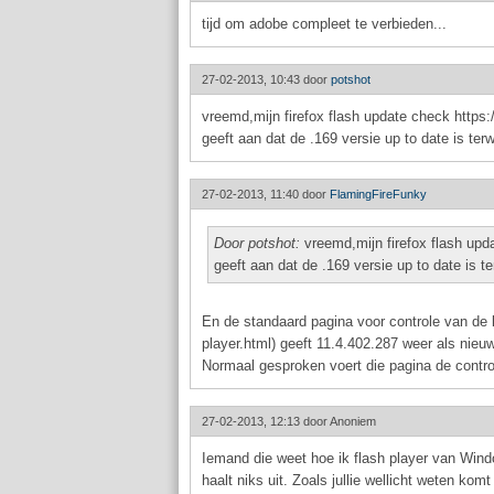
tijd om adobe compleet te verbieden...
27-02-2013, 10:43 door
potshot
vreemd,mijn firefox flash update check https
geeft aan dat de .169 versie up to date is terw
27-02-2013, 11:40 door
FlamingFireFunky
Door potshot:
vreemd,mijn firefox flash upd
geeft aan dat de .169 versie up to date is te
En de standaard pagina voor controle van de la
player.html) geeft 11.4.402.287 weer als nieuw
Normaal gesproken voert die pagina de controle
27-02-2013, 12:13 door
Anoniem
Iemand die weet hoe ik flash player van Wind
haalt niks uit. Zoals jullie wellicht weten k