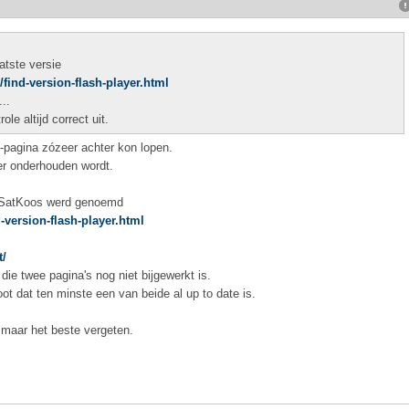
atste versie
/find-version-flash-player.html
..
le altijd correct uit.
'-pagina zózeer achter kon lopen.
eer onderhouden wordt.
r SatKoos werd genoemd
-version-flash-player.html
t/
die twee pagina's nog niet bijgewerkt is.
oot dat ten minste een van beide al up to date is.
 maar het beste vergeten.