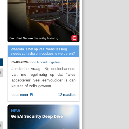
Waarom is het op veel websites nog
steeds zo lastig om cookies te weigeren?
05-08-2026 door
Arnoud Engelfriet
Juridische vraag: Bij cookiebanners
valt me regelmatig op dat "alles
accepteren" veel eenvoudiger is dan
keuzes of zelfs gewoon ...
Lees meer
12 reacties