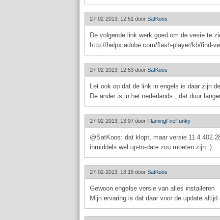
27-02-2013, 12:51 door
SatKoos
De volgende link werk goed om de vesie te zi
http://helpx.adobe.com/flash-player/kb/find-ve
27-02-2013, 12:53 door
SatKoos
Let ook op dat de link in engels is daar zijn d
De ander is in het nederlands , dat duur lange
27-02-2013, 13:07 door
FlamingFireFunky
@SatKoos: dat klopt, maar versie 11.4.402.287
inmiddels wel up-to-date zou moeten zijn :)
27-02-2013, 13:19 door
SatKoos
Gewoon engelse versie van alles installeren
Mijn ervaring is dat daar voor de update altijd 