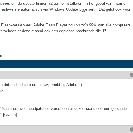
advies
om de update binnen 72 uur te installeren. In het geval van Internet
lash-versie automatisch via Windows Update bijgewerkt. Dat geldt ook voor
 Flash-versie weer. Adobe Flash Player zou op zo'n 99% van alle computers
s verscheen er deze maand ook een geplande patchronde die
17
rm
 dat de Redactie de tel kwijt raakt bij Adobe :-)
er
;) "Naast de twee noodpatches verscheen er deze maand ook een geplande
" [/admin]