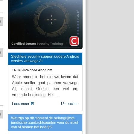
Slechtere security support oudere Android
versies vanwege AI
14-07-2026 door
Anoniem
Waar recent in het nieuws kwam dat
Apple sneller gaat patchen vanwege
AI, maakt Google een wel erg
vreemde beslissing: Het ...
Lees meer
13 reacties
Wat zijn op dit moment de belangrijkste
juridische aandachtspunten voor de inzet
van AI binnen het bedrijf?