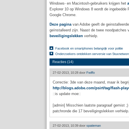
Windows- en Macintosh-gebruikers krijgen het
Explorer 10 op Windows 8 wordt de ingebedde F
Google Chrome.
Deze pagina
van Adobe geeft de geinstalleerde
geïnstalleerd zijn. Naast de twee noodpatche
beveiligingslekken
verhielp.
Facebook en smartphones belangrijk voor politie
Onderzoekers ontdekken oerversie van Stuxnetwo
Reacties (14)
27-02-2013, 10:28 door
Fwiffo
Correctie: 3de van deze maand, maar ik begrijp
http://blogs.adobe.com/psirt/tag/flash-play
::is update moe::
[admin] Misschien laatste paragraaf gemist 
patchronde die 17 beveiligingslekken verhielp.
27-02-2013, 10:39 door
spatieman