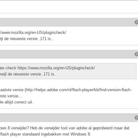
://www.mozilla.org/en-US/plugincheck/
ijl de nieuwste versie .171 is..
ate check https://www.mozilla.org/en-US/plugincheck/
rwijl de nieuwste versie .171 is..
atste versie (http://helpx.adobe.com/nl/flash-player/kb/find-version-flash-
ste versie...
 altijd correct uit.
ows 8 verwijder? Heb de verwijder tool van adobe al geprobeerd maar dat
omt flash player standaard ingebakken met Windows 8.