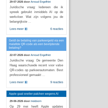
29-07-2026 door
Arnoud Engelfriet
Juridische vraag: Iedereen die ik
spreek gebruikt inmiddels AI op de
werkvloer. Wat zijn volgens jou de
belangrijkste ...
Lees meer
6 reacties
Geldt de betaling van parkeergeld via een
malafide QR-code als een bevrijdende
betaling?
22-07-2026 door
Arnoud Engelfriet
Juridische vraag: De gemeente Den
Haag waarschuwde recent voor valse
QR-codes op parkeerautomaten. Best
professioneel gemaakt ...
Lees meer
9 reacties
Apple gaat sneller patchen wegens AI
29-06-2026 door
meidoorn
Op 29 mei heeft Apple updates