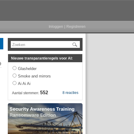
Inloggen
|
Registreren
Zoeken
Nieuwe transparantieregels voor AI:
Glashelder
Smoke and mirrors
Ai Ai Ai
552
8 reacties
Aantal stemmen: