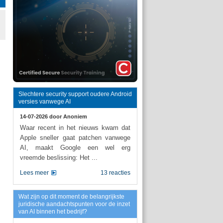
Slechtere security support oudere Android
versies vanwege AI
14-07-2026 door
Anoniem
Waar recent in het nieuws kwam dat
Apple sneller gaat patchen vanwege
AI, maakt Google een wel erg
vreemde beslissing: Het ...
Lees meer
13 reacties
Wat zijn op dit moment de belangrijkste
juridische aandachtspunten voor de inzet
van AI binnen het bedrijf?