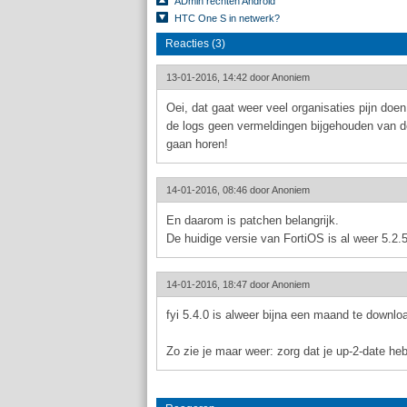
ADmin rechten Android
HTC One S in netwerk?
Reacties (3)
13-01-2016, 14:42 door
Anoniem
Oei, dat gaat weer veel organisaties pijn doen
de logs geen vermeldingen bijgehouden van de
gaan horen!
14-01-2016, 08:46 door
Anoniem
En daarom is patchen belangrijk.
De huidige versie van FortiOS is al weer 5.2.
14-01-2016, 18:47 door
Anoniem
fyi 5.4.0 is alweer bijna een maand te downloa
Zo zie je maar weer: zorg dat je up-2-date h