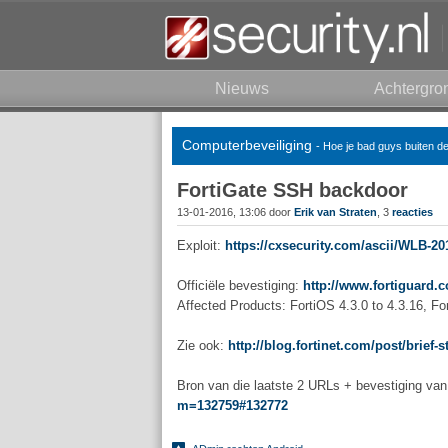
Nieuws
Achtergro
Computerbeveiliging
- Hoe je bad guys buiten d
FortiGate SSH backdoor
13-01-2016, 13:06 door
Erik van Straten
, 3
reacties
Exploit:
https://cxsecurity.com/ascii/WLB-2
Officiële bevestiging:
http://www.fortiguard.c
Affected Products: FortiOS 4.3.0 to 4.3.16, For
Zie ook:
http://blog.fortinet.com/post/brief-
Bron van die laatste 2 URLs + bevestiging van 
m=132759#132772