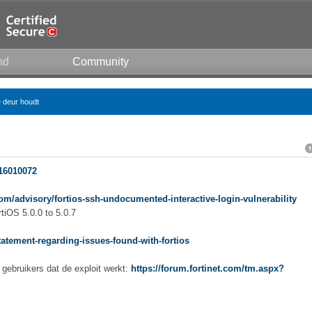
nd
Community
e deur houdt
016010072
om/advisory/fortios-ssh-undocumented-interactive-login-vulnerability
tiOS 5.0.0 to 5.0.7
statement-regarding-issues-found-with-fortios
gebruikers dat de exploit werkt:
https://forum.fortinet.com/tm.aspx?