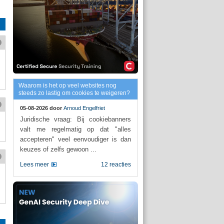
Waarom is het op veel websites nog
steeds zo lastig om cookies te weigeren?
05-08-2026 door
Arnoud Engelfriet
Juridische vraag: Bij cookiebanners
valt me regelmatig op dat "alles
accepteren" veel eenvoudiger is dan
keuzes of zelfs gewoon ...
Lees meer
12 reacties