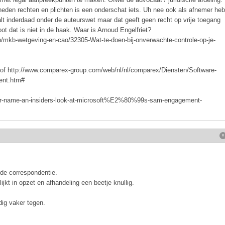
kheden rechten en plichten is een onderschat iets. Uh nee ook als afnemer heb
lt inderdaad onder de auteurswet maar dat geeft geen recht op vrije toegang
ot dat is niet in de haak. Waar is Arnoud Engelfriet?
n/mkb-wetgeving-en-cao/32305-Wat-te-doen-bij-onverwachte-controle-op-je-
of http://www.comparex-group.com/web/nl/nl/comparex/Diensten/Software-
ent.htm#
ther-name-an-insiders-look-at-microsoft%E2%80%99s-sam-engagement-
lde correspondentie.
ijkt in opzet en afhandeling een beetje knullig.
ig vaker tegen.