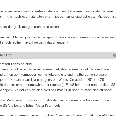
el even bellen want ik vertrouw de brief niet. Dit alleen maar omdat het een
m. Ik wil toch even uitsluiten of dit niet een onhandige actie van Microsoft is.
ndanks dat ga ik morgen toch even bellen.
eer mijn klanten juist bij te brengen om links te controleren voordat je ze aan
ie toch legitiem lijkt. Hoe ga ik dat uitleggen?
16, 22:28
rosoft licensing bind.
fgenomen? Dan is dat je aanspreekpunt, daar spreek je ook de eventuele
 dat op een vermoeden een willekeurig uitziend mailtje dat je software
eageren. Domain naam lijken nergens op. Whois: Created on 2016-07-20 -
 dat ziet er niet bertouwbaar uit (created). Elev8.host moet een officiële MS
eringen. Als dat een officiëel verzoek moet zijn hoort er meer dan dit soort
ft.com/en-us/sam/tools.aspx .... Als dat wel op de ms site kan waarom de
 De BSA is bekend https://bsa.nl/samtools
 met legal aanpreekpunten te maken. Ofwel de advocaat / juridische afdeling.