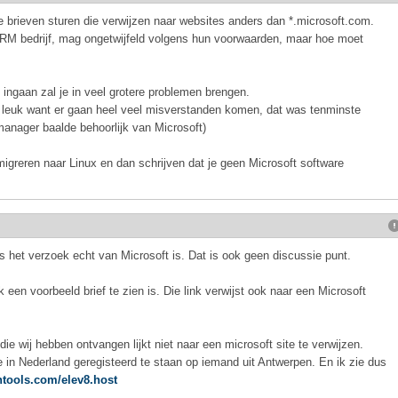
e brieven sturen die verwijzen naar websites anders dan *.microsoft.com.
CRM bedrijf, mag ongetwijfeld volgens hun voorwaarden, maar hoe moet
 ingaan zal je in veel grotere problemen brengen.
 niet leuk want er gaan heel veel misverstanden komen, dat was tenminste
anager baalde behoorlijk van Microsoft)
migreren naar Linux en dan schrijven dat je geen Microsoft software
s het verzoek echt van Microsoft is. Dat is ook geen discussie punt.
k een voorbeeld brief te zien is. Die link verwijst ook naar een Microsoft
die wij hebben ontvangen lijkt niet naar een microsoft site te verwijzen.
te in Nederland geregisteerd te staan op iemand uit Antwerpen. En ik zie dus
ntools.com/elev8.host