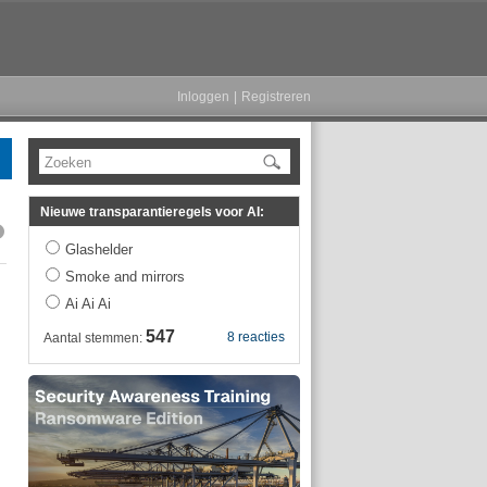
Inloggen
|
Registreren
Zoeken
Nieuwe transparantieregels voor AI:
Glashelder
Smoke and mirrors
Ai Ai Ai
547
8 reacties
Aantal stemmen: