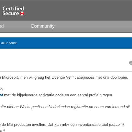
nd
Community
e deur houdt
 Microsoft, men wil graag het Licentie Verificatieproces met ons doorlopen.
en
st
met de bijgeleverde activtatie code en een aantal profiel vragen
 site niet en Whois geeft een Nederlandse registratie op naam van iemand uit
erde MS producten invullen. Dat kan mbv een inventarisatie tool
(schrik ik
en)