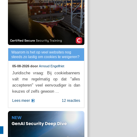
Waarom is het op veel websites nog
steeds zo lastig om cookies te weigeren?
05-08-2026 door
Arnoud Engelfriet
Juridische vraag: Bij cookiebanners
valt me regelmatig op dat "alles
accepteren" veel eenvoudiger is dan
keuzes of zelfs gewoon ...
Lees meer
12 reacties