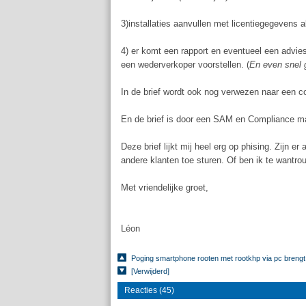
3)installaties aanvullen met licentiegegevens 
4) er komt een rapport en eventueel een advies
een wederverkoper voorstellen. (
En even snel 
In de brief wordt ook nog verwezen naar een con
En de brief is door een SAM en Compliance m
Deze brief lijkt mij heel erg op phising. Zijn e
andere klanten toe sturen. Of ben ik te wantro
Met vriendelijke groet,
Léon
Poging smartphone rooten met rootkhp via pc breng
[Verwijderd]
Reacties (45)