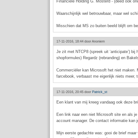
Financiële Holding G. Mosterd - (deed ook on
Waarschijnlijk wel betrouwbaar, maar wel schi
Misschien dat MS zo buiten beeld blijft om b
17-11-2016, 18:44 door
Anoniem
Je zit met NTCP8 (spreek uit ‘anticipate’) bi
shopformules) Regardz (rebranding) en Bakel
Commerciëler kan Microsoft het niet maken. M
farcebook, verbaast me eigenlijk niets meer,
17-11-2016, 20:45 door
Patrick_st
Een klant van mij kreeg vandaag ook deze bri
Een link naar een niet Microsoft site en als 
account manager. De contact informatie kan je
Mijn eerste gedachte was: gooi de brief maar 