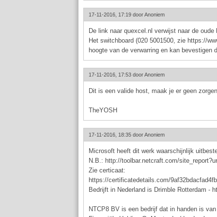
17-11-2016, 17:19 door
Anoniem
De link naar quexcel.nl verwijst naar de oude 
Het switchboard (020 5001500, zie https://ww
hoogte van de verwarring en kan bevestigen da
17-11-2016, 17:53 door
Anoniem
Dit is een valide host, maak je er geen zorg
TheYOSH
17-11-2016, 18:35 door
Anoniem
Microsoft heeft dit werk waarschijnlijk uit
N.B.: http://toolbar.netcraft.com/site_report?
Zie certicaat:
https://certificatedetails.com/9af32bdacfa
Bedrijft in Nederland is Drimble Rotterdam - 
NTCP8 BV is een bedrijf dat in handen is van 