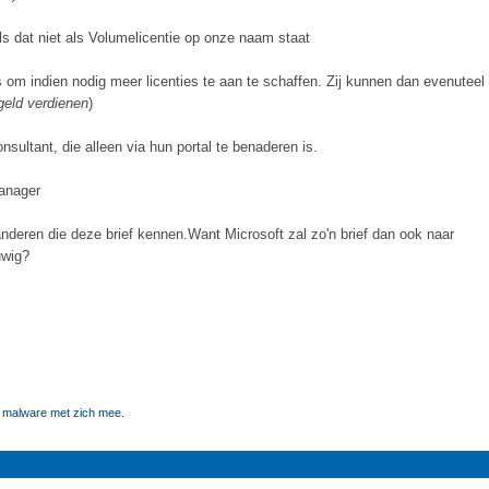
als dat niet als Volumelicentie op onze naam staat
 om indien nodig meer licenties te aan te schaffen. Zij kunnen dan evenuteel
geld verdienen
)
sultant, die alleen via hun portal te benaderen is.
anager
r anderen die deze brief kennen.Want Microsoft zal zo'n brief dan ook naar
uwig?
t malware met zich mee.