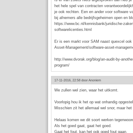
het hele spel van contracten verantwoordelij
je ook rechten. Een en ander voor software va
bij afnemers alle bedrijfsgeheimen open en blo
https://www.bc.nl/kennisbank/juridische-zake
softwarelicenties.html
Er is een markt voor SAM naast quexcel ook 
Asset-Management/software-asset-managem
http://www.dvorak.org/blog/an-audit-by-ano
program/
17-11-2016, 22:58 door
Anoniem
We zullen wel zien, waar het uitkomt.
Voorlopig hou ik het op wat onhandig opgeste
Misschien zit het allemaal wel snor, maar het l
Helaas komen we dit soort werken tegenwoord
Als het goed gaat, gaat het goed.
Gaat het fout, kan het ook goed fout gaan.