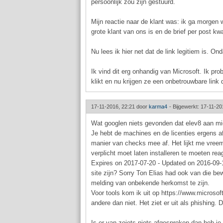
persoonlijk zou zijn gestuurd.
Mijn reactie naar de klant was: ik ga morgen w
grote klant van ons is en de brief per post kwa
Nu lees ik hier net dat de link legitiem is. O
Ik vind dit erg onhandig van Microsoft. Ik prob
klikt en nu krijgen ze een onbetrouwbare link d
17-11-2016, 22:21 door
karma4
-
Bijgewerkt: 17-11-20
Wat googlen niets gevonden dat elev8 aan mic
Je hebt de machines en de licenties ergens a
manier van checks mee af. Het lijkt me vreemd
verplicht moet laten installeren te moeten r
Expires on 2017-07-20 - Updated on 2016-09-19
site zijn? Sorry Ton Elias had ook van die bew
melding van onbekende herkomst te zijn.
Voor tools kom ik uit op https://www.microso
andere dan niet. Het ziet er uit als phishing.
Is er van zoiets niets afgesproken dan heb je