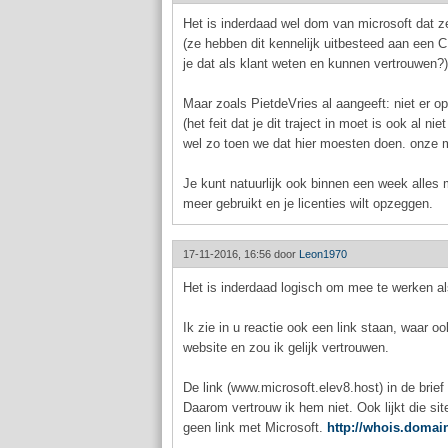
Het is inderdaad wel dom van microsoft dat z
(ze hebben dit kennelijk uitbesteed aan een 
je dat als klant weten en kunnen vertrouwen?)
Maar zoals PietdeVries al aangeeft: niet er op
(het feit dat je dit traject in moet is ook al
wel zo toen we dat hier moesten doen. onze m
Je kunt natuurlijk ook binnen een week alles 
meer gebruikt en je licenties wilt opzeggen.
17-11-2016, 16:56 door
Leon1970
Het is inderdaad logisch om mee te werken al
Ik zie in u reactie ook een link staan, waar oo
website en zou ik gelijk vertrouwen.
De link (www.microsoft.elev8.host) in de brief 
Daarom vertrouw ik hem niet. Ook lijkt die si
geen link met Microsoft.
http://whois.domai