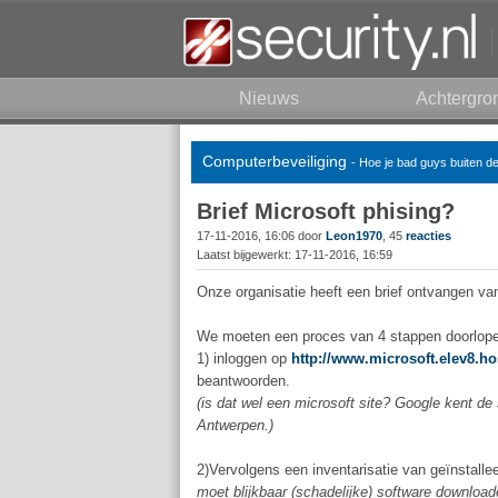
Nieuws
Achtergro
Computerbeveiliging
- Hoe je bad guys buiten d
Brief Microsoft phising?
17-11-2016, 16:06 door
Leon1970
, 45
reacties
Laatst bijgewerkt: 17-11-2016, 16:59
Onze organisatie heeft een brief ontvangen van
We moeten een proces van 4 stappen doorlop
1) inloggen op
http://www.microsoft.elev8.ho
beantwoorden.
(is dat wel een microsoft site? Google kent de
Antwerpen.)
2)Vervolgens een inventarisatie van geïnstalle
moet blijkbaar (schadelijke) software download