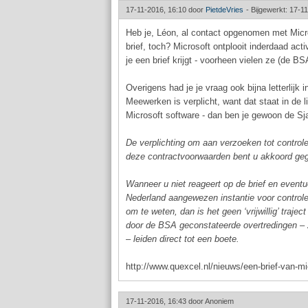
17-11-2016, 16:10 door
PietdeVries
-
Bijgewerkt: 17-1
Heb je, Léon, al contact opgenomen met Micr
brief, toch? Microsoft ontplooit inderdaad acti
je een brief krijgt - voorheen vielen ze (de BS
Overigens had je je vraag ook bijna letterlij
Meewerken is verplicht, want dat staat in de l
Microsoft software - dan ben je gewoon de Sja
De verplichting om aan verzoeken tot contro
deze contractvoorwaarden bent u akkoord gega
Wanneer u niet reageert op de brief en event
Nederland aangewezen instantie voor controle
om te weten, dan is het geen ‘vrijwillig’ tra
door de BSA geconstateerde overtredingen – z
– leiden direct tot een boete.
http://www.quexcel.nl/nieuws/een-brief-van-mi
17-11-2016, 16:43 door
Anoniem