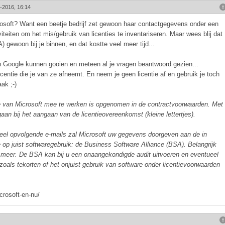
1-2016, 16:14
osoft? Want een beetje bedrijf zet gewoon haar contactgegevens onder een
viteiten om het mis/gebruik van licenties te inventariseren. Maar wees blij dat
A) gewoon bij je binnen, en dat kostte veel meer tijd...
k in Google kunnen gooien en meteen al je vragen beantwoord gezien...
icentie die je van ze afneemt. En neem je geen licentie af en gebruik je toch
ak ;-)
le van Microsoft mee te werken is opgenomen in de contractvoorwaarden. Met
an bij het aangaan van de licentieovereenkomst (kleine lettertjes).
ueel opvolgende e-mails zal Microsoft uw gegevens doorgeven aan de in
 op juist softwaregebruik: de Business Software Alliance (BSA). Belangrijk
ject meer. De BSA kan bij u een onaangekondigde audit uitvoeren en eventueel
oals tekorten of het onjuist gebruik van software onder licentievoorwaarden
crosoft-en-nu/