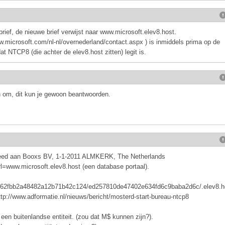
brief, de nieuwe brief verwijst naar www.microsoft.elev8.host.
w.microsoft.com/nl-nl/overnederland/contact.aspx ) is inmiddels prima op de
t NTCP8 (die achter de elev8.host zitten) legit is.
en om, dit kun je gewoon beantwoorden.
besteed aan Booxs BV, 1-1-2011 ALMKERK, The Netherlands
url=www.microsoft.elev8.host (een database portaal).
d4fb62fbb2a48482a12b71b42c124/ed257810de47402e634fd6c9baba2d6c/.elev8.h
http://www.adformatie.nl/nieuws/bericht/mosterd-start-bureau-ntcp8
een buitenlandse entiteit. (zou dat M$ kunnen zijn?).