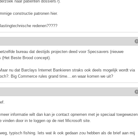
derzoek naar patiënten dossiers?).
mmige constructie patronen hier.
elastingtechnische redenen?????
j hetzelfde bureau dat destijds projecten deed voor Specsavers (nieuwe
s (Het Beste Brood concept).
aar nu dat Barclays Internet Bankieren straks ook deels mogelijk wordt via
 toch?. Big Commerce rules grand time....en waar komen we uit?
ef.
je meer informatie wilt dan kan je contact opnemen met je speciaal toegewezen
 vinden door in te loggen op de niet Microsoft site.
weg, typisch fishing. Iets wat ik ook gedaan zou hebben als de brief aan mij