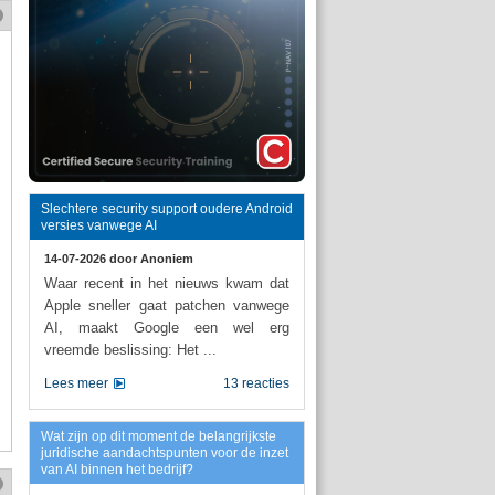
Slechtere security support oudere Android
versies vanwege AI
14-07-2026 door
Anoniem
Waar recent in het nieuws kwam dat
Apple sneller gaat patchen vanwege
AI, maakt Google een wel erg
vreemde beslissing: Het ...
Lees meer
13 reacties
Wat zijn op dit moment de belangrijkste
juridische aandachtspunten voor de inzet
van AI binnen het bedrijf?