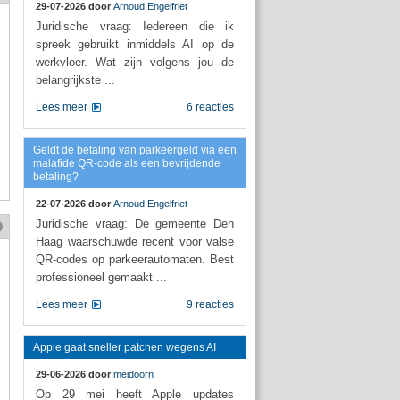
29-07-2026 door
Arnoud Engelfriet
Juridische vraag: Iedereen die ik
spreek gebruikt inmiddels AI op de
werkvloer. Wat zijn volgens jou de
belangrijkste ...
Lees meer
6 reacties
Geldt de betaling van parkeergeld via een
malafide QR-code als een bevrijdende
betaling?
22-07-2026 door
Arnoud Engelfriet
Juridische vraag: De gemeente Den
Haag waarschuwde recent voor valse
QR-codes op parkeerautomaten. Best
professioneel gemaakt ...
Lees meer
9 reacties
Apple gaat sneller patchen wegens AI
29-06-2026 door
meidoorn
Op 29 mei heeft Apple updates