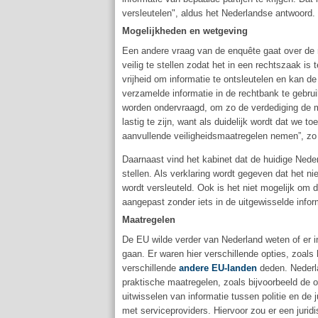
versleutelen", aldus het Nederlandse antwoord.
Mogelijkheden en wetgeving
Een andere vraag van de enquête gaat over de mo
veilig te stellen zodat het in een rechtszaak is 
vrijheid om informatie te ontsleutelen en kan d
verzamelde informatie in de rechtbank te gebrui
worden ondervraagd, om zo de verdediging de moge
lastig te zijn, want als duidelijk wordt dat we 
aanvullende veiligheidsmaatregelen nemen”, zo 
Daarnaast vind het kabinet dat de huidige Neder
stellen. Als verklaring wordt gegeven dat het n
wordt versleuteld. Ook is het niet mogelijk om
aangepast zonder iets in de uitgewisselde infor
Maatregelen
De EU wilde verder van Nederland weten of er 
gaan. Er waren hier verschillende opties, zoal
verschillende
andere EU-landen
deden. Nederl
praktische maatregelen, zoals bijvoorbeeld de on
uitwisselen van informatie tussen politie en de
met serviceproviders. Hiervoor zou er een jur