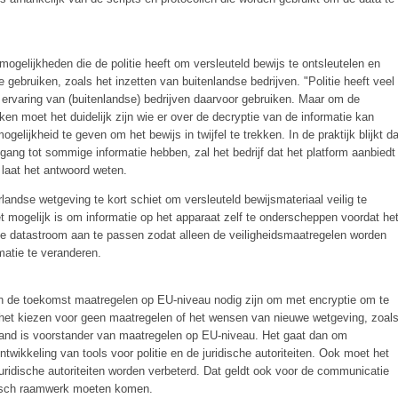
gelijkheden die de politie heeft om versleuteld bewijs te ontsleutelen en
te gebruiken, zoals het inzetten van buitenlandse bedrijven. "Politie heeft veel
e ervaring van (buitenlandse) bedrijven daarvoor gebruiken. Maar om de
ken moet het duidelijk zijn wie er over de decryptie van de informatie kan
lijkheid te geven om het bewijs in twijfel te trekken. In de praktijk blijkt da
toegang tot sommige informatie hebben, zal het bedrijf dat het platform aanbiedt
laat het antwoord weten.
landse wetgeving te kort schiet om versleuteld bewijsmateriaal veilig te
iet mogelijk is om informatie op het apparaat zelf te onderscheppen voordat he
 de datastroom aan te passen zodat alleen de veiligheidsmaatregelen worden
matie te veranderen.
in de toekomst maatregelen op EU-niveau nodig zijn om met encryptie om te
s het kiezen voor geen maatregelen of het wensen van nieuwe wetgeving, zoal
and is voorstander van maatregelen op EU-niveau. Het gaat dan om
twikkeling van tools voor politie en de juridische autoriteiten. Ook moet het
 juridische autoriteiten worden verbeterd. Dat geldt ook voor de communicatie
idisch raamwerk moeten komen.