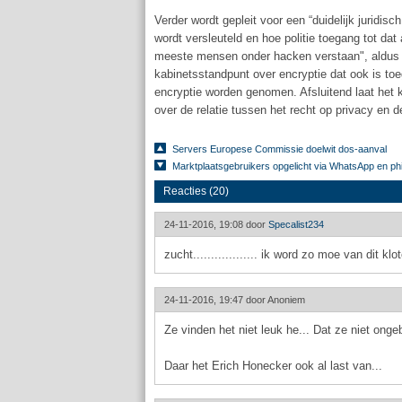
Verder wordt gepleit voor een “duidelijk juridi
wordt versleuteld en hoe politie toegang tot dat
meeste mensen onder hacken verstaan", aldus h
kabinetsstandpunt over encryptie dat ook is to
encryptie worden genomen. Afsluitend laat het k
over de relatie tussen het recht op privacy en 
Servers Europese Commissie doelwit dos-aanval
Marktplaatsgebruikers opgelicht via WhatsApp en phi
Reacties (20)
24-11-2016, 19:08 door
Specalist234
zucht.................. ik word zo moe van dit kl
24-11-2016, 19:47 door
Anoniem
Ze vinden het niet leuk he... Dat ze niet onge
Daar het Erich Honecker ook al last van...