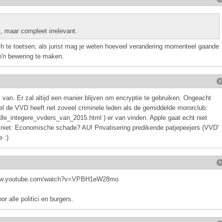
k, maar compleet irrelevant.
sch te toetsen; als jurist mag je weten hoeveel verandering momenteel gaande
o'n bewering te maken.
 van. Er zal altijd een manier blijven om encryptie te gebruiken. Ongeacht
wel de VVD heeft net zoveel criminele leden als de gemiddelde mororclub:
alle_integere_vvders_van_2015.html ) er van vinden. Apple gaat echt niet
iet. Economische schade? AU! Privatisering predikende patjepeejers (VVD'
 :)
//www.youtube.com/watch?v=VPBH1eW28mo
r alle politici en burgers.