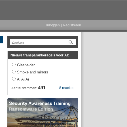
Inloggen
|
Registreren
Zoeken
Nieuwe transparantieregels voor AI:
Glashelder
e
Smoke and mirrors
Ai Ai Ai
491
8 reacties
Aantal stemmen:
m