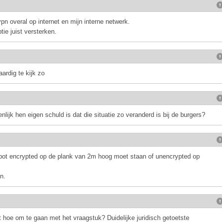
n overal op internet en mijn interne netwerk.
tie juist versterken.
ardig te kijk zo
ijk hen eigen schuld is dat die situatie zo veranderd is bij de burgers?
eppot encrypted op de plank van 2m hoog moet staan of unencrypted op
n.
 hoe om te gaan met het vraagstuk? Duidelijke juridisch getoetste