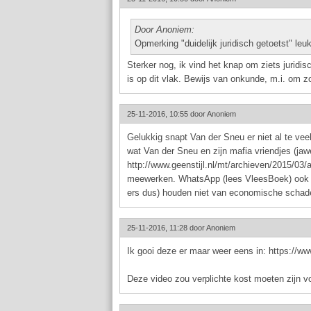
Door Anoniem:
Opmerking "duidelijk juridisch getoetst" leu
Sterker nog, ik vind het knap om ziets juridi
is op dit vlak. Bewijs van onkunde, m.i. om z
25-11-2016, 10:55 door
Anoniem
Gelukkig snapt Van der Sneu er niet al te veel
wat Van der Sneu en zijn mafia vriendjes (ja
http://www.geenstijl.nl/mt/archieven/2015/03/
meewerken. WhatsApp (lees VleesBoek) ook n
ers dus) houden niet van economische schade
25-11-2016, 11:28 door
Anoniem
Ik gooi deze er maar weer eens in: https:
Deze video zou verplichte kost moeten zijn voo