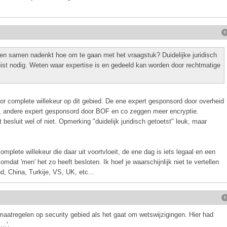
men samen nadenkt hoe om te gaan met het vraagstuk? Duidelijke juridisch
uist nodig. Weten waar expertise is en gedeeld kan worden door rechtmatige
r complete willekeur op dit gebied. De ene expert gesponsord door overheid
, andere expert gesponsord door BOF en co zeggen meer encryptie.
 besluit wel of niet. Opmerking "duidelijk juridisch getoetst" leuk, maar
plete willekeur die daar uit voortvloeit, de ene dag is iets legaal en een
omdat 'men' het zo heeft besloten. Ik hoef je waarschijnlijk niet te vertellen
d, China, Turkije, VS, UK, etc...
aatregelen op security gebied als het gaat om wetswijzigingen. Hier had
..'.