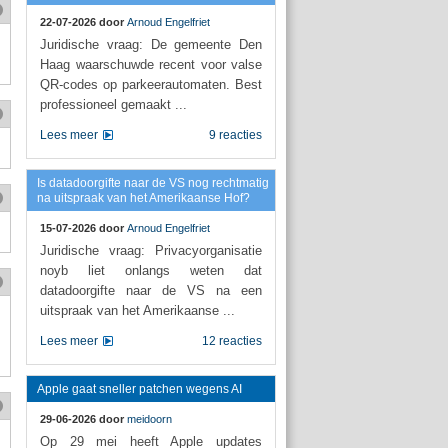
22-07-2026 door
Arnoud Engelfriet
Juridische vraag: De gemeente Den
Haag waarschuwde recent voor valse
QR-codes op parkeerautomaten. Best
professioneel gemaakt ...
Lees meer
9 reacties
Is datadoorgifte naar de VS nog rechtmatig
na uitspraak van het Amerikaanse Hof?
15-07-2026 door
Arnoud Engelfriet
Juridische vraag: Privacyorganisatie
noyb liet onlangs weten dat
datadoorgifte naar de VS na een
uitspraak van het Amerikaanse ...
Lees meer
12 reacties
Apple gaat sneller patchen wegens AI
29-06-2026 door
meidoorn
Op 29 mei heeft Apple updates