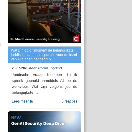
t
Wat zijn op dit moment de belangrijkste
juridische aandachtspunten voor de inzet
van AI binnen het bedrijf?
29-07-2026 door
Arnoud Engelfriet
t
Juridische vraag: Iedereen die ik
spreek gebruikt inmiddels AI op de
werkvloer. Wat zijn volgens jou de
belangrijkste ...
Lees meer
5 reacties
s