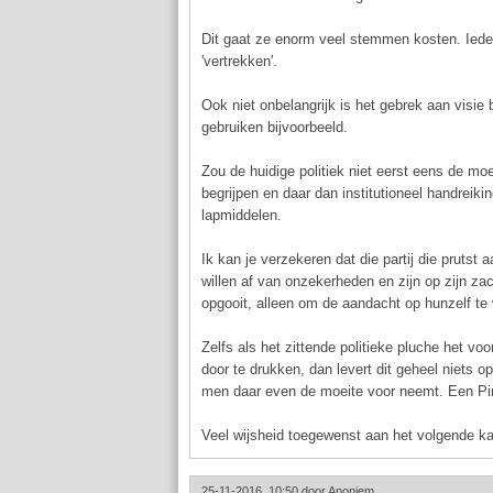
Dit gaat ze enorm veel stemmen kosten. Iedere
'vertrekken'.
Ook niet onbelangrijk is het gebrek aan visie
gebruiken bijvoorbeeld.
Zou de huidige politiek niet eerst eens de mo
begrijpen en daar dan institutioneel handreiki
lapmiddelen.
Ik kan je verzekeren dat die partij die prutst
willen af van onzekerheden en zijn op zijn zac
opgooit, alleen om de aandacht op hunzelf te 
Zelfs als het zittende politieke pluche het vo
door te drukken, dan levert dit geheel niets o
men daar even de moeite voor neemt. Een Pir
Veel wijsheid toegewenst aan het volgende ka
25-11-2016, 10:50 door
Anoniem