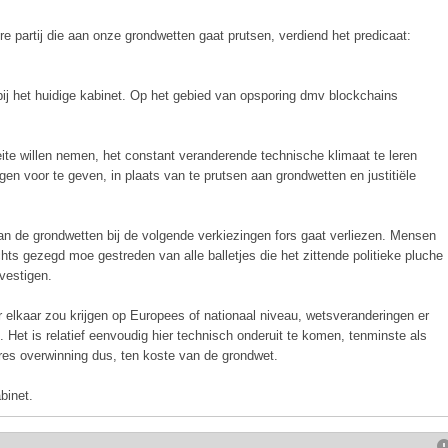
 partij die aan onze grondwetten gaat prutsen, verdiend het predicaat:
 bij het huidige kabinet. Op het gebied van opsporing dmv blockchains
eite willen nemen, het constant veranderende technische klimaat te leren
ngen voor te geven, in plaats van te prutsen aan grondwetten en justitiële
 aan de grondwetten bij de volgende verkiezingen fors gaat verliezen. Mensen
hts gezegd moe gestreden van alle balletjes die het zittende politieke pluche
vestigen.
or elkaar zou krijgen op Europees of nationaal niveau, wetsveranderingen er
p. Het is relatief eenvoudig hier technisch onderuit te komen, tenminste als
es overwinning dus, ten koste van de grondwet.
binet.