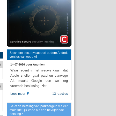
Slechtere security support oudere Android
versies vanwege AI
14-07-2026 door
Anoniem
Waar recent in het nieuws kwam dat
Apple sneller gaat patchen vanwege
AI, maakt Google een wel erg
vreemde beslissing: Het ...
Lees meer
13 reacties
Geldt de betaling van parkeergeld via een
malafide QR-code als een bevrijdende
betaling?