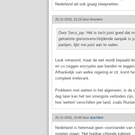
Nederland wil ook graag sleepnetten.
25-11-2016, 10:19 door
Anoniem
Door Secu_jay:
Het is toch juist goed dat 
getoetste grensoverschrijdende aanpak is j
partijen, lijkt me juist aan te raden.
Leuk verwoord, maar de wet wordt bepaald doo
en co zeggen encryptie aan banden te leggen
Afhankelijk van welke regering er zit, komt het
compleet irrelevant.
Probleem met wetten in het algemeen, is de com
dag later kan het ten strengste verboden zijn, 
hoe 'wetten' verschillen per land, zoals Ruslan
25-11-2016, 10:48 door
dutchfish
Nederland is helemaal geen voorstander van m
moeten staan: 'Het huidige zittende kabinet ....