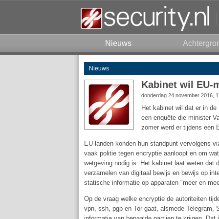
Nieuws
Achtergro
Nieuws
Kabinet wil EU-
donderdag 24 november 2016, 1
Het kabinet wil dat er in d
een enquête die minister V
zomer werd er tijdens een 
EU-landen konden hun standpunt vervolgens via
vaak politie tegen encryptie aanloopt en om wa
wetgeving nodig is. Het kabinet laat weten dat 
verzamelen van digitaal bewijs en bewijs op in
statische informatie op apparaten "meer en meer
Op de vraag welke encryptie de autoriteiten t
vpn, ssh, pgp en Tor gaat, alsmede Telegram, Si
informatie van bepaalde partijen te krijgen. Dat