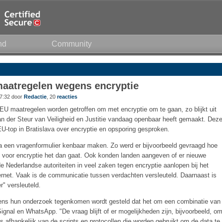
nd
Community
maatregelen wegens encryptie
7:32 door
Redactie
, 20
reacties
e EU maatregelen worden getroffen om met encryptie om te gaan, zo blijkt uit
an der Steur van Veiligheid en Justitie vandaag openbaar heeft gemaakt. Dez
EU-top in Bratislava over encryptie en opsporing gesproken.
 een vragenformulier kenbaar maken. Zo werd er bijvoorbeeld gevraagd hoe
t voor encryptie het dan gaat. Ook konden landen aangeven of er nieuwe
de Nederlandse autoriteiten in veel zaken tegen encryptie aanlopen bij het
ternet. Vaak is de communicatie tussen verdachten versleuteld. Daarnaast is
" versleuteld.
ijdens hun onderzoek tegenkomen wordt gesteld dat het om een combinatie van
gnal en WhatsApp. "De vraag blijft of er mogelijkheden zijn, bijvoorbeeld, o
 is afhankelijk van de scripts en protocollen die worden gebruikt om de data te