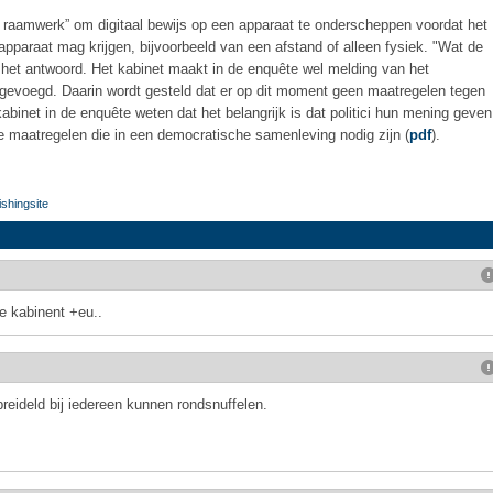
sch raamwerk” om digitaal bewijs op een apparaat te onderscheppen voordat het
 apparaat mag krijgen, bijvoorbeeld van een afstand of alleen fysiek. "Wat de
et antwoord. Het kabinet maakt in de enquête wel melding van het
egevoegd. Daarin wordt gesteld dat er op dit moment geen maatregelen tegen
abinet in de enquête weten dat het belangrijk is dat politici hun mening geven
de maatregelen die in een democratische samenleving nodig zijn (
pdf
).
shingsite
ote kabinent +eu..
breideld bij iedereen kunnen rondsnuffelen.