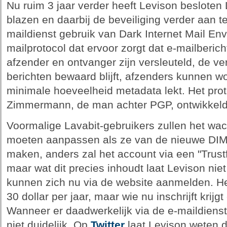
Nu ruim 3 jaar verder heeft Levison besloten 
blazen en daarbij de beveiliging verder aan 
maildienst gebruik van Dark Internet Mail Env
mailprotocol dat ervoor zorgt dat e-mailberic
afzender en ontvanger zijn versleuteld, de ve
berichten bewaard blijft, afzenders kunnen w
minimale hoeveelheid metadata lekt. Het prot
Zimmermann, de man achter PGP, ontwikkeld
Voormalige Lavabit-gebruikers zullen het wa
moeten aanpassen als ze van de nieuwe DIME
maken, anders zal het account via een "Trustf
maar wat dit precies inhoudt laat Levison nie
kunnen zich nu via de website aanmelden. H
30 dollar per jaar, maar wie nu inschrijft krijg
Wanneer er daadwerkelijk via de e-maildiens
niet duidelijk. Op
Twitter
laat Levison weten d