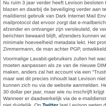
Nu ruim 3 jaar verder heeft Levison besloten 
blazen en daarbij de beveiliging verder aan 
maildienst gebruik van Dark Internet Mail Env
mailprotocol dat ervoor zorgt dat e-mailberic
afzender en ontvanger zijn versleuteld, de ve
berichten bewaard blijft, afzenders kunnen w
minimale hoeveelheid metadata lekt. Het prot
Zimmermann, de man achter PGP, ontwikkeld
Voormalige Lavabit-gebruikers zullen het wa
moeten aanpassen als ze van de nieuwe DIME
maken, anders zal het account via een "Trustf
maar wat dit precies inhoudt laat Levison nie
kunnen zich nu via de website aanmelden. H
30 dollar per jaar, maar wie nu inschrijft krijg
Wanneer er daadwerkelijk via de e-maildiens
niet duidelijk. Op
Twitter
laat Levison weten d