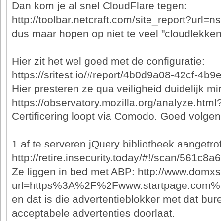
Dan kom je al snel CloudFlare tegen:
http://toolbar.netcraft.com/site_report?url=
dus maar hopen op niet te veel "cloudlekken"
Hier zit het wel goed met de configuratie:
https://sritest.io/#report/4b0d9a08-42cf-4
Hier presteren ze qua veiligheid duidelijk 
https://observatory.mozilla.org/analyze.ht
Certificering loopt via Comodo. Goed volge
1 af te serveren jQuery bibliotheek aangetrof
http://retire.insecurity.today/#!/scan/5
Ze liggen in bed met ABP: http://www.domx
url=https%3A%2F%2Fwww.startpage.com%
en dat is die advertentieblokker met dat bur
acceptabele advertenties doorlaat.