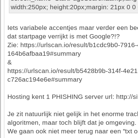
width:250px; height:20px;margin: 21px 0 0 
Iets variabele accentjes maar verder een be
dat startpage verrijkt is met Google?!?
Zie: https://urlscan.io/result/b1cdc9b0-791
164b6afbaa19#summary
&
https://urlscan.io/result/b5428b9b-314f-4e2
c726ac194e6e#summary
Hosting kent 1 PHISHING server url: http:/
Je zit natuurlijk niet gelijk in het enorme t
algoritmen, maar toch blijft dat je omgeving.
We gaan ook niet meer terug naar een "txt o