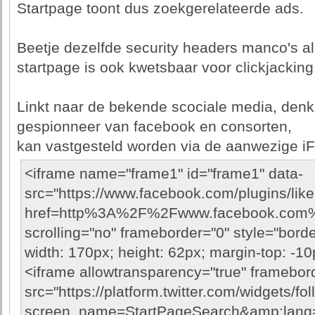
Startpage toont dus zoekgerelateerde ads.
Beetje dezelfde security headers manco's a
startpage is ook kwetsbaar voor clickjacking
Linkt naar de bekende scociale media, den
gespionneer van facebook en consorten,
kan vastgesteld worden via de aanwezige i
<iframe name="frame1" id="frame1" data-
src="https://www.facebook.com/plugins/lik
href=http%3A%2F%2Fwww.facebook.com%2
scrolling="no" frameborder="0" style="borde
width: 170px; height: 62px; margin-top: -10
<iframe allowtransparency="true" framebord
src="https://platform.twitter.com/widgets/fo
screen_name=StartPageSearch&amp;lang=eng