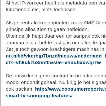
Al het IP-verkeer heeft als metadata een van
functionele eis, niets technisch.
Als je centrale knooppunten zoals AMS-IX vol
principe alles zien te gaan herleiden.
Uiteindelijk helpt daar een tor aanpak ook n
daarvan is dat het te lastig is om alles te g
Zet je toch gewoon krachtigere machines in
nu.nl/id/vkcrhjp7bnzd/nieuws/nederland
ctx=vh6ukzb3nnt0&s0e=vhdubxdwqrzw
De ontwikkeling om content te broadcasten via
model onderuit gehaal. Nu krijg je het sign
ook tracken.
http://www.consumerreports.o
smart-tv-snooping-features/
.