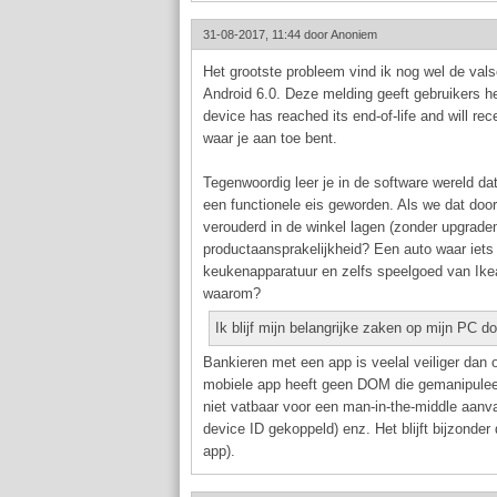
31-08-2017, 11:44 door
Anoniem
Het grootste probleem vind ik nog wel de valse
Android 6.0. Deze melding geeft gebruikers het 
device has reached its end-of-life and will r
waar je aan toe bent.
Tegenwoordig leer je in de software wereld dat 
een functionele eis geworden. Als we dat door
verouderd in de winkel lagen (zonder upgrad
productaansprakelijkheid? Een auto waar iets
keukenapparatuur en zelfs speelgoed van Ikea
waarom?
Ik blijf mijn belangrijke zaken op mijn PC d
Bankieren met een app is veelal veiliger dan 
mobiele app heeft geen DOM die gemanipuleer
niet vatbaar voor een man-in-the-middle aanva
device ID gekoppeld) enz. Het blijft bijzond
app).