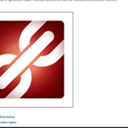
irai-botnet
tolen logins