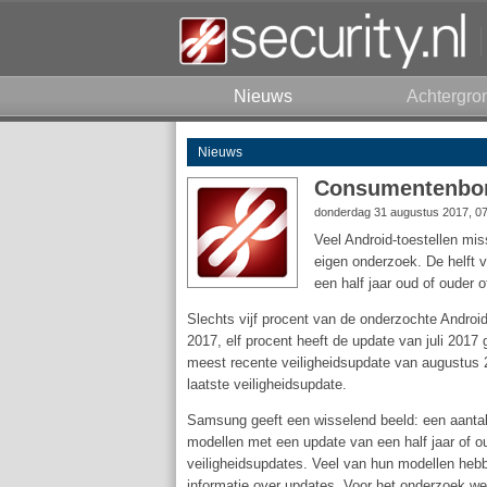
Nieuws
Achtergro
Nieuws
Consumentenbond
donderdag 31 augustus 2017, 0
Veel Android-toestellen mis
eigen onderzoek. De helft 
een half jaar oud of ouder 
Slechts vijf procent van de onderzochte Androi
2017, elf procent heeft de update van juli 2017
meest recente veiligheidsupdate van augustus 2
laatste veiligheidsupdate.
Samsung geeft een wisselend beeld: een aantal 
modellen met een update van een half jaar of o
veiligheidsupdates. Veel van hun modellen hebb
informatie over updates. Voor het onderzoek w