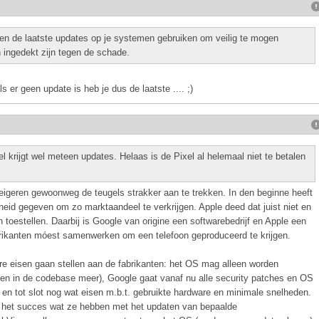
n de laatste updates op je systemen gebruiken om veilig te mogen
 ingedekt zijn tegen de schade.
s er geen update is heb je dus de laatste .... ;)
el krijgt wel meteen updates. Helaas is de Pixel al helemaal niet te betalen
weigeren gewoonweg de teugels strakker aan te trekken. In den beginne heeft
jheid gegeven om zo marktaandeel te verkrijgen. Apple deed dat juist niet en
 toestellen. Daarbij is Google van origine een softwarebedrijf en Apple een
brikanten móest samenwerken om een telefoon geproduceerd te krijgen.
 eisen gaan stellen aan de fabrikanten: het OS mag alleen worden
n in de codebase meer), Google gaat vanaf nu alle security patches en OS
 en tot slot nog wat eisen m.b.t. gebruikte hardware en minimale snelheden.
ie het succes wat ze hebben met het updaten van bepaalde