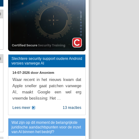
Slechtere security support oudere Android
versies vanwege AI
14-07-2026 door
Anoniem
Waar recent in het nieuws kwam dat
Apple sneller gaat patchen vanwege
AI, maakt Google een wel erg
vreemde beslissing: Het ...
Lees meer
13 reacties
Wat zijn op dit moment de belangrijkste
juridische aandachtspunten voor de inzet
van AI binnen het bedrijf?