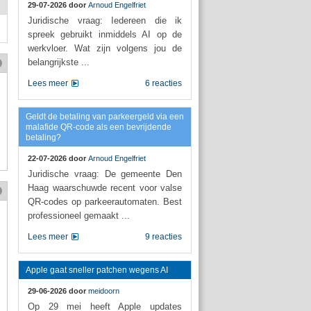
29-07-2026 door
Arnoud Engelfriet
Juridische vraag: Iedereen die ik
spreek gebruikt inmiddels AI op de
werkvloer. Wat zijn volgens jou de
belangrijkste ...
Lees meer
6 reacties
Geldt de betaling van parkeergeld via een
malafide QR-code als een bevrijdende
betaling?
22-07-2026 door
Arnoud Engelfriet
Juridische vraag: De gemeente Den
Haag waarschuwde recent voor valse
QR-codes op parkeerautomaten. Best
professioneel gemaakt ...
Lees meer
9 reacties
Apple gaat sneller patchen wegens AI
29-06-2026 door
meidoorn
Op 29 mei heeft Apple updates