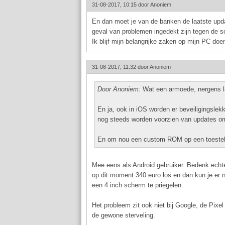
31-08-2017, 10:15 door
Anoniem
En dan moet je van de banken de laatste upda
geval van problemen ingedekt zijn tegen de s
Ik blijf mijn belangrijke zaken op mijn PC doe
31-08-2017, 11:32 door
Anoniem
Door Anoniem:
Wat een armoede, nergens la
En ja, ook in iOS worden er beveiligingslek
nog steeds worden voorzien van updates om
En om nou een custom ROM op een toestel va
Mee eens als Android gebruiker. Bedenk echte
op dit moment 340 euro los en dan kun je er no
een 4 inch scherm te priegelen.
Het probleem zit ook niet bij Google, de Pixel
de gewone sterveling.