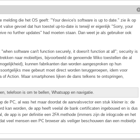
 melding die het OS geeft: "Your device's software is up to date." zie ik op
valse gevoel dat hun toestel up-to-date is terwijl er eigenlijk "Sorry, your
eceive no further updates" had moeten staan. Dan weet je als gebruiker ook
"when software can't function securely, it doesn't function at all"; security is
trekken naar mobieltjes, bijvoorbeeld de genoemde Wiko toestellen die al
emogelijkheid), kunnen fabrikanten dan worden aangesproken op hun
 soortgelijks mee gebeurt moet direct worden teruggeroepen, idem voor
 of Action. Maar smartphones lijken de dans telkens te ontspringen,
oen, telefoon is om te bellen, Whatsapp en navigatie.
op de PC, al was het maar doordat de aanvalsvector een stuk kleiner is: de
d kan worden, de app heeft veelal de bank certificaten ingebouwd en is dus
l, de app is per definitie een 2FA methode (immers zijn de inlogcode en het
er dat veel mensen een PC browser als veiliger beschouwen dan een mobiel(e