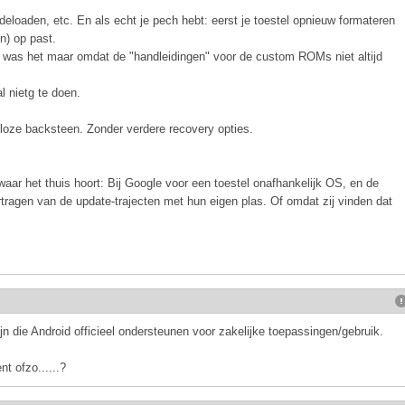
deloaden, etc. En als echt je pech hebt: eerst je toestel opnieuw formateren
n) op past.
 Al was het maar omdat de "handleidingen" voor de custom ROMs niet altijd
 nietg te doen.
eloze backsteen. Zonder verdere recovery opties.
ar het thuis hoort: Bij Google voor een toestel onafhankelijk OS, en de
ertragen van de update-trajecten met hun eigen plas. Of omdat zij vinden dat
n die Android officieel ondersteunen voor zakelijke toepassingen/gebruik.
t ofzo......?