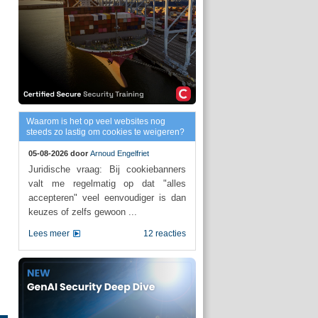
Waarom is het op veel websites nog
steeds zo lastig om cookies te weigeren?
05-08-2026 door
Arnoud Engelfriet
Juridische vraag: Bij cookiebanners
valt me regelmatig op dat "alles
accepteren" veel eenvoudiger is dan
keuzes of zelfs gewoon ...
Lees meer
12 reacties