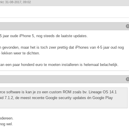
rkt: 31-08-2017, 09:02
 jaar oude iPhone 5, nog steeds de laatste updates.
n gevonden, maar het is toch zeer prettig dat iPhones van 4-5 jaar oud nog
lekken weer te dichten.
 een paar honderd euro te moeten installeren is helemaal belachelijk.
ce software is kan je zo een custom ROM zoals bv. Lineage OS 14.1
oid 7.1.2, de meest recente Google security updates én Google Play
iedereen.
nog wel.