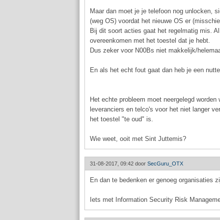
Maar dan moet je je telefoon nog unlocken, si
(weg OS) voordat het nieuwe OS er (misschie
Bij dit soort acties gaat het regelmatig mis.
overeenkomen met het toestel dat je hebt.
Dus zeker voor N00Bs niet makkelijk/helemaal
En als het echt fout gaat dan heb je een nutt
Het echte probleem moet neergelegd worden wa
leveranciers en telco's voor het niet langer v
het toestel "te oud" is.
Wie weet, ooit met Sint Juttemis?
31-08-2017, 09:42 door
SecGuru_OTX
En dan te bedenken er genoeg organisaties zij
Iets met Information Security Risk Managemen