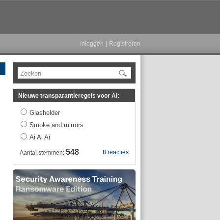
Inloggen
|
Registreren
Zoeken
Nieuwe transparantieregels voor AI:
Glashelder
Smoke and mirrors
Ai Ai Ai
548
8 reacties
Aantal stemmen: