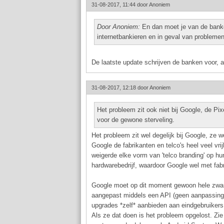
31-08-2017, 11:44 door
Anoniem
Door Anoniem:
En dan moet je van de banke
internetbankieren en in geval van problemen
De laatste update schrijven de banken voor, al
31-08-2017, 12:18 door
Anoniem
Het probleem zit ook niet bij Google, de Pix
voor de gewone sterveling.
Het probleem zit wel degelijk bij Google, ze 
Google de fabrikanten en telco's heel veel vri
weigerde elke vorm van 'telco branding' op hun
hardwarebedrijf, waardoor Google wel met fa
Google moet op dit moment gewoon hele zware
aangepast middels een API (geen aanpassinge
upgrades *zelf* aanbieden aan eindgebruikers
Als ze dat doen is het probleem opgelost. Z