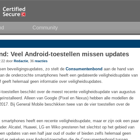
nd
Community
: Veel Android-toestellen missen updates
7:22 door
Redactie
, 36
reacties
sen beveiligingsupdates, zo stelt de
Consumentenbond
aan de hand van
van de onderzochte smartphones heeft een gedateerde veiligheidsupdate van
of geeft helemaal geen informatie over veiligheidsupdates.
d-toestellen beschikt over de meest recente veiligheidsupdate van augustus
 geïnstalleerd. Alleen van Google (Pixel en Nexus) hebben alle modellen de
017. Bij General Mobile beschikken twee van de vier toestellen over de
smartphones heeft een recente veiligheidsupdate, maar er zijn ook een paar
uder. Alcatel, Huawei, LG en Wiko presteren het slechtst op het gebied van
en updates van een half jaar oud of ouder of bieden zelfs helemaal geen
erd er gekeken naar Android-toestellen die de Consumentenbond tussen