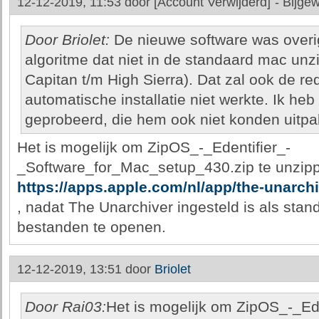
12-12-2019, 11:53 door
[Account Verwijderd]
-
Bijgew
Door Briolet:
De nieuwe software was overi
algoritme dat niet in de standaard mac unzi
Capitan t/m High Sierra). Dat zal ook de re
automatische installatie niet werkte. Ik he
geprobeerd, die hem ook niet konden uitpa
Het is mogelijk om ZipOS_-_Edentifier_-
_Software_for_Mac_setup_430.zip te unzipp
https://apps.apple.com/nl/app/the-unarc
, nadat The Unarchiver ingesteld is als st
bestanden te openen.
12-12-2019, 13:51 door
Briolet
Door Rai03:
Het is mogelijk om ZipOS_-_Ede