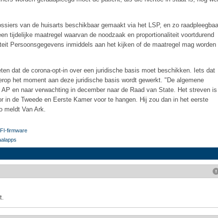
ossiers van de huisarts beschikbaar gemaakt via het LSP, en zo raadpleegbaa
n tijdelijke maatregel waarvan de noodzaak en proportionaliteit voortdurend
iteit Persoonsgegevens inmiddels aan het kijken of de maatregel mag worden
ten dat de corona-opt-in over een juridische basis moet beschikken. Iets dat
at erop het moment aan deze juridische basis wordt gewerkt. "De algemene
e AP en naar verwachting in december naar de Raad van State. Het streven is
 in de Tweede en Eerste Kamer voor te hangen. Hij zou dan in het eerste
o meldt Van Ark.
FI-firmware
taalapps
t.