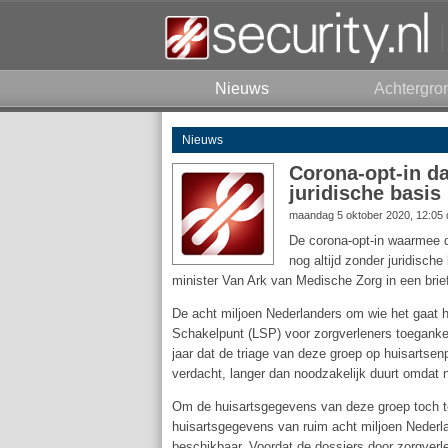
Nieuws
Achtergro
Nieuws
Corona-opt-in d
juridische basis
maandag 5 oktober 2020, 12:05
De corona-opt-in waarmee d
nog altijd zonder juridische
minister Van Ark van Medische Zorg in een bri
De acht miljoen Nederlanders om wie het gaat 
Schakelpunt (LSP) voor zorgverleners toegankel
jaar dat de triage van deze groep op huisartse
verdacht, langer dan noodzakelijk duurt omdat ni
Om de huisartsgegevens van deze groep toch t
huisartsgegevens van ruim acht miljoen Nederl
beschikbaar. Voordat de dossiers door zorgverle