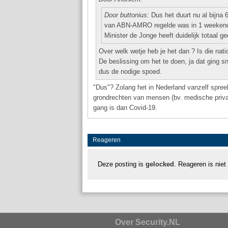
Door buttonius:
Dus het duurt nu al bijna
van ABN-AMRO regelde was in 1 weekend
Minister de Jonge heeft duidelijk totaal 
Over welk wetje heb je het dan ? Is die nat
De beslissing om het te doen, ja dat ging sn
dus de nodige spoed.
"Dus"? Zolang het in Nederland vanzelf spreek
grondrechten van mensen (bv. medische privacy
gang is dan Covid-19.
Reageren
Deze posting is
gelocked
. Reageren is niet
Over Security.NL