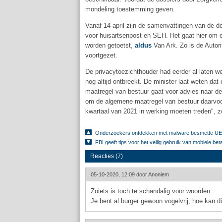
mondeling toestemming geven.
Vanaf 14 april zijn de samenvattingen van de d
voor huisartsenpost en SEH. Het gaat hier om ee
worden getoetst,
aldus
Van Ark. Zo is de Autor
voortgezet.
De privacytoezichthouder had eerder al laten we
nog altijd ontbreekt. De minister laat weten d
maatregel van bestuur gaat voor advies naar d
om de algemene maatregel van bestuur daarvoor
kwartaal van 2021 in werking moeten treden", z
Onderzoekers ontdekken met malware besmette UE
FBI geeft tips voor het veilig gebruik van mobiele be
Reacties (7)
05-10-2020, 12:09 door
Anoniem
Zoiets is toch te schandalig voor woorden.
Je bent al burger gewoon vogelvrij, hoe kan di