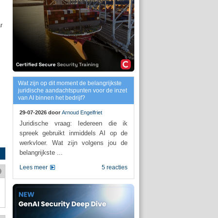
r
Wat zijn op dit moment de belangrijkste
juridische aandachtspunten voor de inzet
van AI binnen het bedrijf?
29-07-2026 door
Arnoud Engelfriet
Juridische vraag: Iedereen die ik
spreek gebruikt inmiddels AI op de
werkvloer. Wat zijn volgens jou de
belangrijkste ...
Lees meer
5 reacties