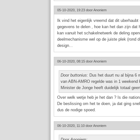
05-10-2020, 19:23 door
Anoniem
Ik vind het eigenlijk vreemd dat dit uberhaubt
gegevens te delen , hoe kan het dan zijn dat
kan vanuit het schakelnetwerk de deling ope
deelmechanisme wel op de juiste plek (rond de 
design...
06-10-2020, 08:15 door
Anoniem
Door buttonius:
Dus het duurt nu al bijna 6
van ABN-AMRO regelde was in 1 weekend k
Minister de Jonge heeft duidelijk totaal ge
Over welk wetje heb je het dan ? Is die natio
De beslissing om het te doen, ja dat ging sne
dus de nodige spoed.
06-10-2020, 11:10 door
Anoniem
Door Anoniem: