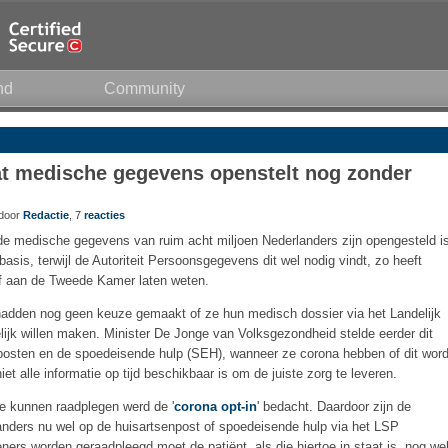
nd
Community
at medische gegevens openstelt nog zonder
 door
Redactie
, 7
reacties
e medische gegevens van ruim acht miljoen Nederlanders zijn opengesteld i
 basis, terwijl de Autoriteit Persoonsgegevens dit wel nodig vindt, zo heeft
ef aan de Tweede Kamer laten weten.
hadden nog geen keuze gemaakt of ze hun medisch dossier via het Landelijk
ijk willen maken. Minister De Jonge van Volksgezondheid stelde eerder dit
nposten en de spoedeisende hulp (SEH), wanneer ze corona hebben of dit word
et alle informatie op tijd beschikbaar is om de juiste zorg te leveren.
e kunnen raadplegen werd de '
corona opt-in
' bedacht. Daardoor zijn de
anders nu wel op de huisartsenpost of spoedeisende hulp via het LSP
ners worden geraadpleegd moet de patiënt, als die hiertoe in staat is, nog we