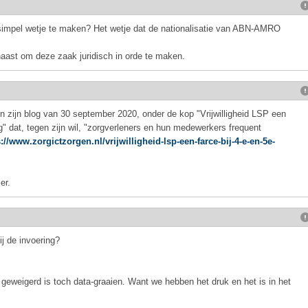
simpel wetje te maken? Het wetje dat de nationalisatie van ABN-AMRO
 haast om deze zaak juridisch in orde te maken.
 in zijn blog van 30 september 2020, onder de kop "Vrijwilligheid LSP een
" dat, tegen zijn wil, "zorgverleners en hun medewerkers frequent
://www.zorgictzorgen.nl/vrijwilligheid-lsp-een-farce-bij-4-e-en-5e-
er.
ij de invoering?
geweigerd is toch data-graaien. Want we hebben het druk en het is in het