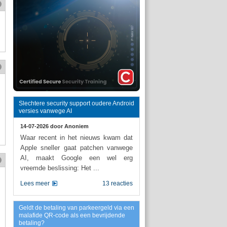
Slechtere security support oudere Android
versies vanwege AI
14-07-2026 door
Anoniem
Waar recent in het nieuws kwam dat
Apple sneller gaat patchen vanwege
AI, maakt Google een wel erg
vreemde beslissing: Het ...
Lees meer
13 reacties
Geldt de betaling van parkeergeld via een
malafide QR-code als een bevrijdende
betaling?