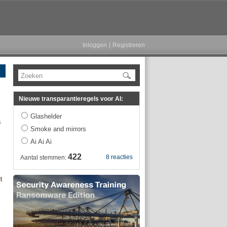
Inloggen
|
Registreren
Zoeken
Nieuwe transparantieregels voor AI:
Glashelder
s
Smoke and mirrors
Ai Ai Ai
422
8 reacties
Aantal stemmen:
t
l