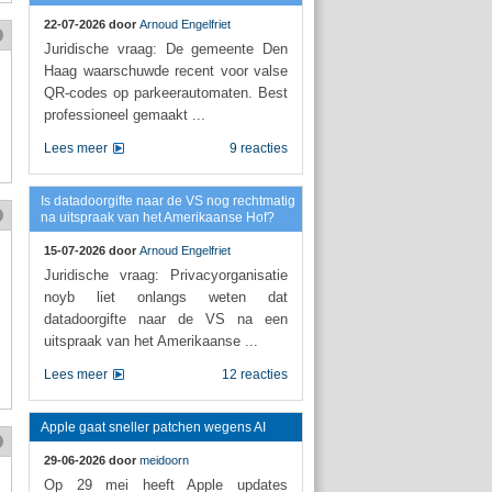
22-07-2026 door
Arnoud Engelfriet
Juridische vraag: De gemeente Den
Haag waarschuwde recent voor valse
QR-codes op parkeerautomaten. Best
professioneel gemaakt ...
Lees meer
9 reacties
Is datadoorgifte naar de VS nog rechtmatig
na uitspraak van het Amerikaanse Hof?
15-07-2026 door
Arnoud Engelfriet
Juridische vraag: Privacyorganisatie
noyb liet onlangs weten dat
datadoorgifte naar de VS na een
uitspraak van het Amerikaanse ...
Lees meer
12 reacties
Apple gaat sneller patchen wegens AI
29-06-2026 door
meidoorn
Op 29 mei heeft Apple updates