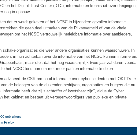
en het Digital Trust Center (DTC), informatie en kennis uit over dreigingen,
er nog in opbouw.
en dat er wordt gekeken of het NCSC in bijzondere gevallen informatie
erstrekken die geen deel uitmaken van de Rijksoverheid of van de vitale
verwogen om het NCSC vertrouwelijk herleidbare informatie over aanbieders,
jn schakelorganisaties die weer andere organisaties kunnen waarschuwen. In
bieders in hun achterban over de informatie van het NCSC kunnen informeren
rapperhaus, maar stelt dat het nog waarschijnlijk twee jaar zal duren voorda
die het NCSC toestaan om met meer partijen informatie te delen.
en adviseert de CSR om nu al informatie over cyberincidenten met OKTT's te
van de belangen van de duizenden bedrijven, organisaties en burgers die nu
 informatie heeft dat zij slachtoffer of kwetsbaar zijn", aldus de Cyber
 het kabinet en bestaat uit vertegenwoordigers van publieke en private
000 gebruikers
in Firefox