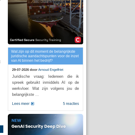
Wat zijn op dit moment de belangrijkste
.
juridische aandachtspunten voor de inzet
van AI binnen het bedrijf?
t
29-07-2026 door
Arnoud Engelfriet
Juridische vraag: Iedereen die ik
spreek gebruikt inmiddels AI op de
werkvloer. Wat zijn volgens jou de
belangrijkste ...
Lees meer
5 reacties