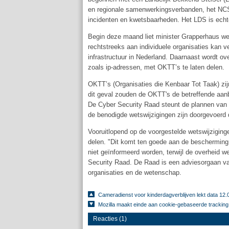
en regionale samenwerkingsverbanden, het NCSC 
incidenten en kwetsbaarheden. Het LDS is echt
Begin deze maand liet minister Grapperhaus wet
rechtstreeks aan individuele organisaties kan v
infrastructuur in Nederland. Daarnaast wordt o
zoals ip-adressen, met OKTT’s te laten delen.
OKTT’s (Organisaties die Kenbaar Tot Taak) zi
dit geval zouden de OKTT's de betreffende aan
De Cyber Security Raad steunt de plannen van G
de benodigde wetswijzigingen zijn doorgevoerd 
Vooruitlopend op de voorgestelde wetswijziging
delen. "Dit komt ten goede aan de bescherming 
niet geïnformeerd worden, terwijl de overheid wel
Security Raad. De Raad is een adviesorgaan van
organisaties en de wetenschap.
Cameradienst voor kinderdagverblijven lekt data 12.
Mozilla maakt einde aan cookie-gebaseerde tracking 
Reacties (1)