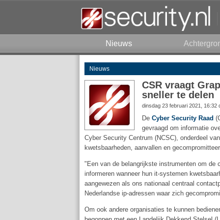
Nieuws
Achtergro
Nieuws
CSR vraagt Grap
sneller te delen
dinsdag 23 februari 2021, 16:32
De
Cyber Security Raad
(C
gevraagd om informatie over
Cyber Security Centrum (NCSC), onderdeel van h
kwetsbaarheden, aanvallen en gecompromittee
"Een van de belangrijkste instrumenten om de c
informeren wanneer hun it-systemen kwetsbaarh
aangewezen als ons nationaal centraal contact
Nederlandse ip-adressen waar zich gecompromitt
Om ook andere organisaties te kunnen bedienen 
begonnen met een Landelijk Dekkend Stelsel (LD