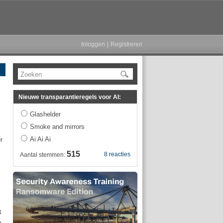
Inloggen
|
Registreren
Zoeken
Nieuwe transparantieregels voor AI:
Glashelder
Smoke and mirrors
Ai Ai Ai
r
515
8 reacties
Aantal stemmen:
8
e