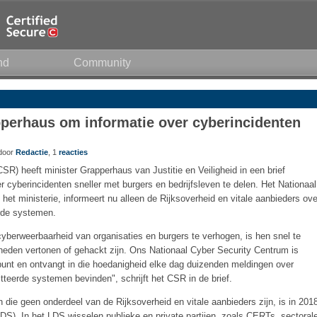
nd
Community
perhaus om informatie over cyberincidenten
 door
Redactie
, 1
reacties
SR) heeft minister Grapperhaus van Justitie en Veiligheid in een brief
 cyberincidenten sneller met burgers en bedrijfsleven te delen. Het Nationaal
et ministerie, informeert nu alleen de Rijksoverheid en vitale aanbieders ove
rde systemen.
yberweerbaarheid van organisaties en burgers te verhogen, is hen snel te
eden vertonen of gehackt zijn. Ons Nationaal Cyber Security Centrum is
punt en ontvangt in die hoedanigheid elke dag duizenden meldingen over
eerde systemen bevinden", schrijft het CSR in de brief.
die geen onderdeel van de Rijksoverheid en vitale aanbieders zijn, is in 201
S). In het LDS wisselen publieke en private partijen, zoals CERTs, sectoral