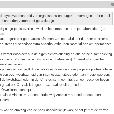
de cyberweerbaarheid van organisaties en burgers te verhogen, is hen snel
sbaarheden vertonen of gehackt zijn.
g als je je als overheid weet te beheersen en je en je stakeholders (de
tten.
aat, je gaat ook geen auto's afnemen van een fabrikant die keer op keer op
en en steeds tussendoor extra onderhoudsbeurten moet krijgen om operationeel
s verder doorvoeren in de eigen dienstverlening en dus de hele samenleving
uist nu op z'n plek (jezelf als overheid beheersen). Oftewel stop met het
kwetsbaarheden.
e brengen van je ICT) duidelijk onvoldoende zolang je je als politiek allerlei
isen over weerbaarheid van internet gaat uitbesteden aan mooie woorden,
l de kwetsbaarheden in de ICT slechts in een flits van een seconde boven
e-graad op ICT vlak kan geen maximaal resultaat bieden.
 Orwelliaans concept.
e balans vinden, maar een middenweg zoeken maar ondertussen een
issen.
llen wat de omvang van de hack daadwerkelijk was, of dat je met de eerste