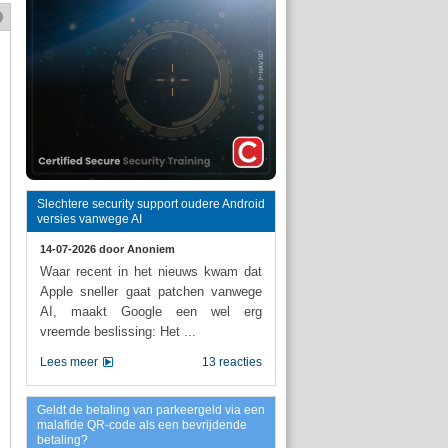
Slechtere security support oudere Android
versies vanwege AI
14-07-2026 door
Anoniem
Waar recent in het nieuws kwam dat
Apple sneller gaat patchen vanwege
AI, maakt Google een wel erg
vreemde beslissing: Het ...
Lees meer
13 reacties
Geldt de betaling van parkeergeld via een
malafide QR-code als een bevrijdende
betaling?