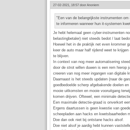
27-02-2021, 18:57 door
Anoniem
"Een van de belangrijkste instrumenten om 
te informeren wanneer hun it-systemen kwet
Je hebt helemaal geen cyber-instrumenten nodi
belastingbetaler) niet steeds bedot / laat bedo
Hoewel het in de praktijk net even krommer g
keer de auto maar half rijdend weet te krijg
te blijven.
In context van nog meer automatisering steed
door de strot willen duwen is een rem hierop j
creeren van nog meer ingangen van digitale 
Daarnaast is het steeds updaten (naar de garag
goedbedoelde scherp afgebakende doelen en e
mooie uitkomsten en mooie vooruitgang terwij
komen drijven. Oftewel, een minimale detecti
Een maximale detectie-graad is onverkort een
Ergens daartussen is geen kwestie van goed
scheepladen aan hacks en kwetsbaarheden m
Doe dan ook niet bij ontstane hacks alsof.
Doe niet alsof je aardig hebt kunnen vastste