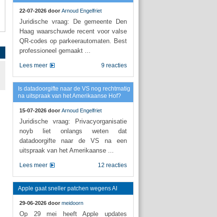
22-07-2026 door
Arnoud Engelfriet
Juridische vraag: De gemeente Den
Haag waarschuwde recent voor valse
QR-codes op parkeerautomaten. Best
professioneel gemaakt ...
Lees meer
9 reacties
Is datadoorgifte naar de VS nog rechtmatig
na uitspraak van het Amerikaanse Hof?
15-07-2026 door
Arnoud Engelfriet
Juridische vraag: Privacyorganisatie
noyb liet onlangs weten dat
datadoorgifte naar de VS na een
uitspraak van het Amerikaanse ...
Lees meer
12 reacties
Apple gaat sneller patchen wegens AI
29-06-2026 door
meidoorn
Op 29 mei heeft Apple updates