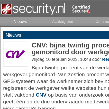
Nieuws
Achtergrond
Commun
Nieuws
CNV: bijna twintig pro
gemonitord door werkg
vrijdag 10 februari 2023, 10:48 door
Red
Bijna twintig procent van de wer
werkgever gemonitord. Van zestien procent w
GPS-systeem waar de werknemer zich bevindt 
registreert de werkgever welke websites hu
stelt vakbond
CNV
op basis van onderzoek o
geeft één op de drie ondervraagde medewerke
werk camera's hangen.