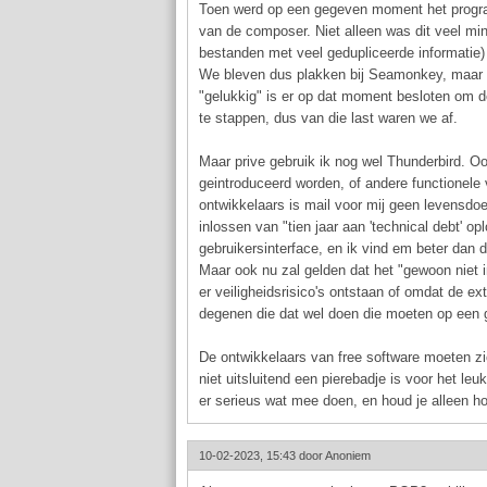
Toen werd op een gegeven moment het program
van de composer. Niet alleen was dit veel min
bestanden met veel gedupliceerde informatie) 
We bleven dus plakken bij Seamonkey, maar d
"gelukkig" is er op dat moment besloten om 
te stappen, dus van die last waren we af.
Maar prive gebruik ik nog wel Thunderbird. Ook
geintroduceerd worden, of andere functionele v
ontwikkelaars is mail voor mij geen levensdoe
inlossen van "tien jaar aan 'technical debt' o
gebruikersinterface, en ik vind em beter dan 
Maar ook nu zal gelden dat het "gewoon niet 
er veiligheidsrisico's ontstaan of omdat de ex
degenen die dat wel doen die moeten op een
De ontwikkelaars van free software moeten zic
niet uitsluitend een pierebadje is voor het le
er serieus wat mee doen, en houd je alleen ho
10-02-2023, 15:43 door
Anoniem