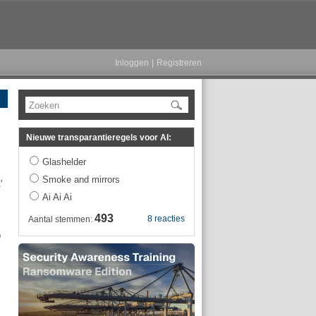
Inloggen
|
Registreren
Zoeken
Nieuwe transparantieregels voor AI:
Glashelder
Smoke and mirrors
'
Ai Ai Ai
493
8 reacties
Aantal stemmen:
p