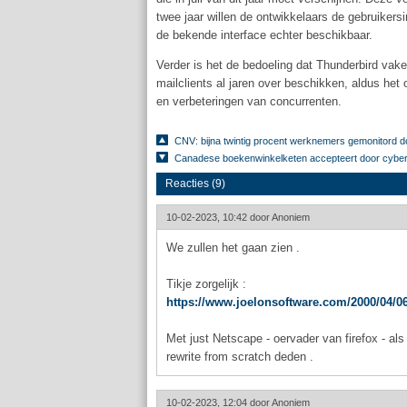
twee jaar willen de ontwikkelaars de gebruikersi
de bekende interface echter beschikbaar.
Verder is het de bedoeling dat Thunderbird vak
mailclients al jaren over beschikken, aldus het
en verbeteringen van concurrenten.
CNV: bijna twintig procent werknemers gemonitord 
Canadese boekenwinkelketen accepteert door cyberi
Reacties (9)
10-02-2023, 10:42 door
Anoniem
We zullen het gaan zien .
Tikje zorgelijk :
https://www.joelonsoftware.com/2000/04/06
Met just Netscape - oervader van firefox - a
rewrite from scratch deden .
10-02-2023, 12:04 door
Anoniem