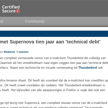
nd
Community
met Supernova tien jaar aan 'technical debt'
door
Redactie
, 9
reacties
r een compleet vernieuwde versie van e-mailclient Thunderbird die volledig van
aarmee wil het ontwikkelteam naar eigen zeggen tien jaar aan 'technical debt
erface. Naast een technische en visuele vernieuwing wil
Thunderbird
ook
efox-browser draait. Dit heeft als voordeel dat de e-mailclient kan meeliften o
ox. Dit heeft zowel voordelen als nadelen. Het Thunderbird-ontwikkelteam is
ars heeft. Het bijhouden van alle aanpassingen in Firefox is vaak dan ook een
ige tijd bezig met Supernova, een compleet nieuwe versie van de e-mailclient
versie is zowel technisch als qua interface volledig vernieuwd. De komende