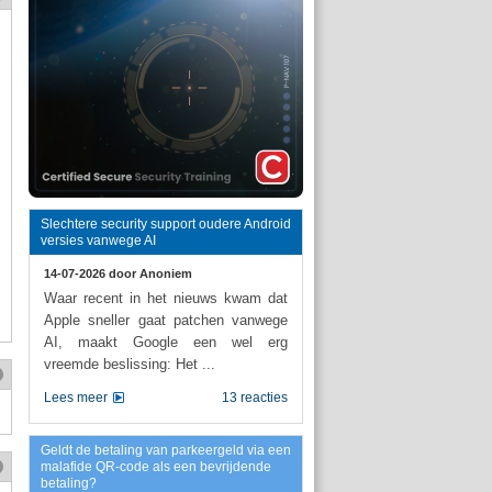
Slechtere security support oudere Android
versies vanwege AI
14-07-2026 door
Anoniem
Waar recent in het nieuws kwam dat
Apple sneller gaat patchen vanwege
AI, maakt Google een wel erg
vreemde beslissing: Het ...
Lees meer
13 reacties
Geldt de betaling van parkeergeld via een
malafide QR-code als een bevrijdende
betaling?