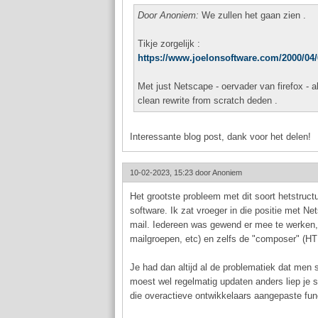
Door Anoniem:
We zullen het gaan zien .
Tikje zorgelijk :
https://www.joelonsoftware.com/2000/04/0
Met just Netscape - oervader van firefox - 
clean rewrite from scratch deden .
Interessante blog post, dank voor het delen!
10-02-2023, 15:23 door
Anoniem
Het grootste probleem met dit soort hetstructur
software. Ik zat vroeger in die positie met Ne
mail. Iedereen was gewend er mee te werken, a
mailgroepen, etc) en zelfs de "composer" (HT
Je had dan altijd al de problematiek dat men 
moest wel regelmatig updaten anders liep je s
die overactieve ontwikkelaars aangepaste funct