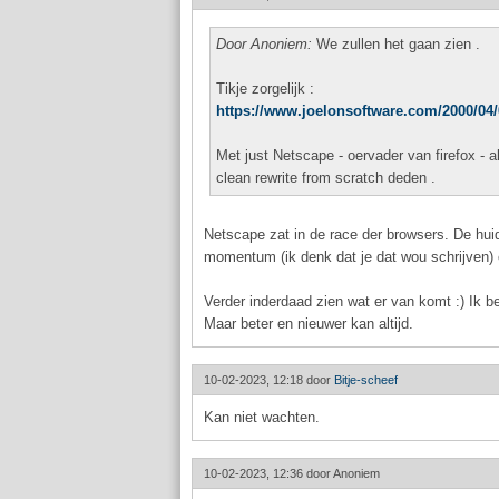
Door Anoniem:
We zullen het gaan zien .
Tikje zorgelijk :
https://www.joelonsoftware.com/2000/04/0
Met just Netscape - oervader van firefox - 
clean rewrite from scratch deden .
Netscape zat in de race der browsers. De huid
momentum (ik denk dat je dat wou schrijven) 
Verder inderdaad zien wat er van komt :) Ik b
Maar beter en nieuwer kan altijd.
10-02-2023, 12:18 door
Bitje-scheef
Kan niet wachten.
10-02-2023, 12:36 door
Anoniem