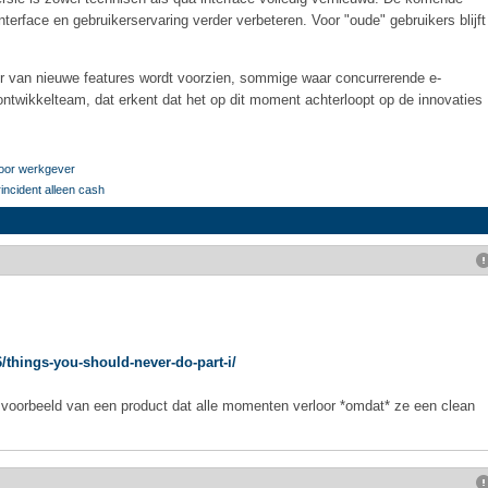
nterface en gebruikerservaring verder verbeteren. Voor "oude" gebruikers blijft
er van nieuwe features wordt voorzien, sommige waar concurrerende e-
 ontwikkelteam, dat erkent dat het op dit moment achterloopt op de innovaties
door werkgever
ncident alleen cash
/things-you-should-never-do-part-i/
ls voorbeeld van een product dat alle momenten verloor *omdat* ze een clean