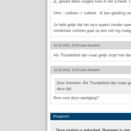
ja, genant dikke vingers toen ik het schreef. Oo
Uhm - voldoen -> voldoet . Ik ben gelukkig ni
Je hebt gelijk dat het race aspect minder sp
mindshare verloren gaat op een stel erg matig
10-02-2023, 20:20 door
Anoniem
Als Thunderbird dan maar gelijk stopt met da
12-02-2023, 13:24 door
Anoniem
Door Anoniem:
Als Thunderbird dan maar ge
deze tijd.
Bron voor deze aantijging?
Reageren
Deze posting is
gelocked
. Reageren is niet