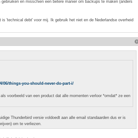
n gebruiken en misschien een betere manier om backups te maken (anders
is 'technical debt' voor mij. Ik gebruik het niet en de Nederlandse overheid
/06/things-you-should-never-do-part-i/
- als voorbeeld van een product dat alle momenten verloor *omdat* ze een
idige Thunderbird versie voldoedt aan alle email standaarden dus er is
ijven) om te verliezen.