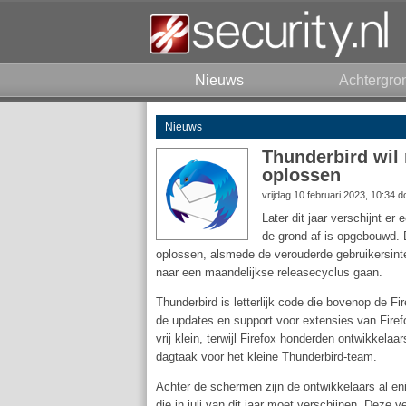
Nieuws
Achtergro
Nieuws
Thunderbird wil 
oplossen
vrijdag 10 februari 2023, 10:34 
Later dit jaar verschijnt e
de grond af is opgebouwd. D
oplossen, alsmede de verouderde gebruikersint
naar een maandelijkse releasecyclus gaan.
Thunderbird is letterlijk code die bovenop de Fir
de updates en support voor extensies van Firef
vrij klein, terwijl Firefox honderden ontwikkela
dagtaak voor het kleine Thunderbird-team.
Achter de schermen zijn de ontwikkelaars al en
die in juli van dit jaar moet verschijnen. Deze 