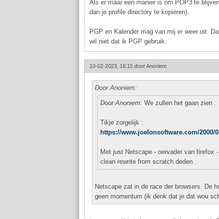
Als er maar een manier is om POP3 te blijve
dan je profile directory te kopiëren).
PGP en Kalender mag van mij er weer uit. Dat 
wil niet dat ik PGP gebruik.
10-02-2023, 16:15 door
Anoniem
Door Anoniem:
Door Anoniem:
We zullen het gaan zien .
Tikje zorgelijk :
https://www.joelonsoftware.com/2000/04
Met just Netscape - oervader van firefox 
clean rewrite from scratch deden .
Netscape zat in de race der browsers. De hu
geen momentum (ik denk dat je dat wou schr