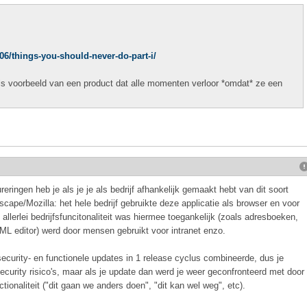
6/things-you-should-never-do-part-i/
als voorbeeld van een product dat alle momenten verloor *omdat* ze een
eringen heb je als je je als bedrijf afhankelijk gemaakt hebt van dit soort
tscape/Mozilla: het hele bedrijf gebruikte deze applicatie als browser en voor
llerlei bedrijfsfuncitonaliteit was hiermee toegankelijk (zoals adresboeken,
ML editor) werd door mensen gebruikt voor intranet enzo.
security- en functionele updates in 1 release cyclus combineerde, dus je
ecurity risico's, maar als je update dan werd je weer geconfronteerd met door
ionaliteit ("dit gaan we anders doen", "dit kan wel weg", etc).