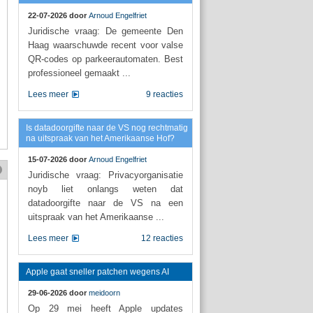
22-07-2026 door
Arnoud Engelfriet
Juridische vraag: De gemeente Den
Haag waarschuwde recent voor valse
QR-codes op parkeerautomaten. Best
professioneel gemaakt ...
Lees meer
9 reacties
Is datadoorgifte naar de VS nog rechtmatig
na uitspraak van het Amerikaanse Hof?
15-07-2026 door
Arnoud Engelfriet
Juridische vraag: Privacyorganisatie
noyb liet onlangs weten dat
datadoorgifte naar de VS na een
uitspraak van het Amerikaanse ...
Lees meer
12 reacties
Apple gaat sneller patchen wegens AI
29-06-2026 door
meidoorn
Op 29 mei heeft Apple updates