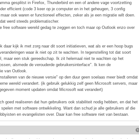
ma gesplitst in Firefox, Thunderbird en een of andere vage voortzetting
der efficient (code 3 keer op je computer en in het geheugen, 3 config
maar ook waren er functioneel effecten, zeker als je een migratie wilt doen.
at werd steeds problematischer.
de free software wereld gedag te zeggen en toch maar op Outlook enzo over
 daar kijk ik met zorg naar dit soort initiatieven, wat als er een hoop bugs
eranderingen waar ik niet op zit te wachten. In tegenstelling tot dat soort
l, maar een stuk gereedschap. Ik zit helemaal niet te wachten op het
plossen, alsmede de verouderde gebruikersinterface". Ik ken de
die van Outlook.
installeren van de nieuwe versie" op den duur geen soelaas meer biedt omdat
terne wereld verandert. (ik gebruik gelukkig zelf geen Microsoft servers, maar
 gegeven moment updaten omdat Microsoft wat verandert)
h goed realiseren dat hun gebruikers ook stabiliteit nodig hebben, en dat het
uk spelen met software ontwikkeling. Want dan schud je alle gebruikers af die
bbyisten en evangelisten over. Daar kan free software niet van bestaan.