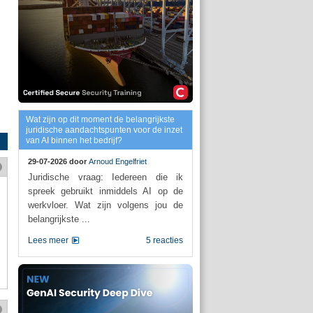
Wat zijn op dit moment de belangrijkste
juridische aandachtspunten voor de inzet
van AI binnen het bedrijf?
29-07-2026 door
Arnoud Engelfriet
Juridische vraag: Iedereen die ik
spreek gebruikt inmiddels AI op de
werkvloer. Wat zijn volgens jou de
belangrijkste ...
Lees meer
5 reacties