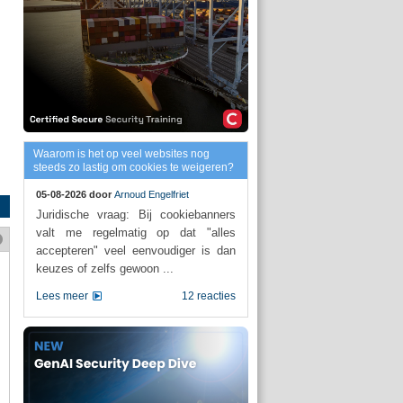
Waarom is het op veel websites nog
steeds zo lastig om cookies te weigeren?
05-08-2026 door
Arnoud Engelfriet
Juridische vraag: Bij cookiebanners
valt me regelmatig op dat "alles
accepteren" veel eenvoudiger is dan
keuzes of zelfs gewoon ...
Lees meer
12 reacties