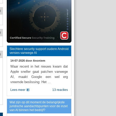
Slechtere security support oudere Android
versies vanwege AI
14-07-2026 door
Anoniem
Waar recent in het nieuws kwam dat
Apple sneller gaat patchen vanwege
AI, maakt Google een wel erg
vreemde beslissing: Het ...
Lees meer
13 reacties
Wat zijn op dit moment de belangrijkste
juridische aandachtspunten voor de inzet
van AI binnen het bedrijf?