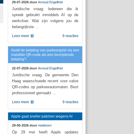
29-07-2026 door
Arnoud Engelfriet
Juridische vraag: Iedereen die ik
spreek gebruikt inmiddels AI op de
werkvloer. Wat zijn volgens jou de
belangrijkste ...
Lees meer
6 reacties
Geldt de betaling van parkeergeld via een
malafide QR-code als een bevrijdende
betaling?
22-07-2026 door
Arnoud Engelfriet
Juridische vraag: De gemeente Den
Haag waarschuwde recent voor valse
QR-codes op parkeerautomaten. Best
professioneel gemaakt ...
Lees meer
9 reacties
Apple gaat sneller patchen wegens AI
29-06-2026 door
meidoorn
Op 29 mei heeft Apple updates