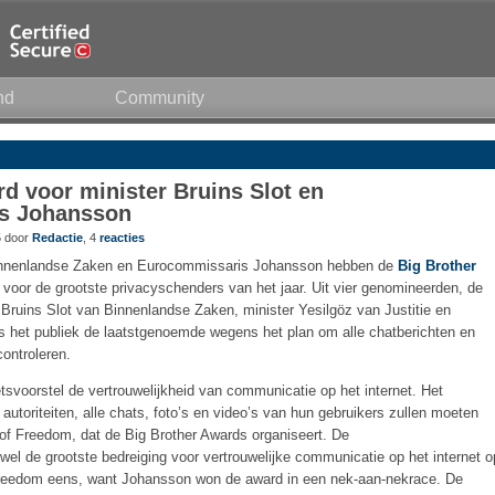
nd
Community
d voor minister Bruins Slot en
s Johansson
5 door
Redactie
, 4
reacties
Binnenlandse Zaken en Eurocommissaris Johansson hebben de
Big Brother
voor de grootste privacyschenders van het jaar. Uit vier genomineerden, de
uins Slot van Binnenlandse Zaken, minister Yesilgöz van Justitie en
 het publiek de laatstgenoemde wegens het plan om alle chatberichten en
ontroleren.
voorstel de vertrouwelijkheid van communicatie op het internet. Het
 autoriteiten, alle chats, foto’s en video’s van hun gebruikers zullen moeten
of Freedom, dat de Big Brother Awards organiseert. De
wel de grootste bedreiging voor vertrouwelijke communicatie op het internet o
 Freedom eens, want Johansson won de award in een nek-aan-nekrace. De