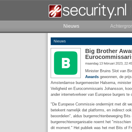
Nieuws
Achtergro
Nieuws
Big Brother Awar
Eurocommissari
maandag 13 februari 2023, 22:4
Minister Bruins Slot van 
Awards
gewonnen, de prijs 
Amsterdamse burgemeester Halsema, minister Br
Veiligheid en Eurocommissaris Johansson, koos
ander internetverkeer van Europese burgers te c
"De Europese Commissie ondermijnt met dit wets
betekent namelijk dat platforms, en indirect ook
beoordelen", aldus burgerrechtenbeweging Bits 
burgerrechtenorganisatie noemt het "misschien 
dit moment." Het publiek was het met Bits of