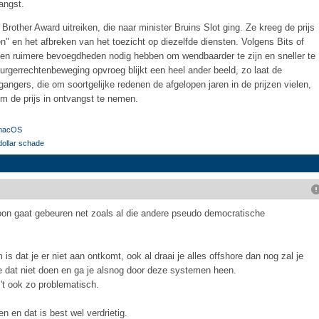
angst.
rother Award uitreiken, die naar minister Bruins Slot ging. Ze kreeg de prijs
 en het afbreken van het toezicht op diezelfde diensten. Volgens Bits of
ten ruimere bevoegdheden nodig hebben om wendbaarder te zijn en sneller te
rgerrechtenbeweging opvroeg blijkt een heel ander beeld, zo laat de
rgangers, die om soortgelijke redenen de afgelopen jaren in de prijzen vielen,
om de prijs in ontvangst te nemen.
n macOS
dollar schade
woon gaat gebeuren net zoals al die andere pseudo democratische
s dat je er niet aan ontkomt, ook al draai je alles offshore dan nog zal je
dat niet doen en ga je alsnog door deze systemen heen.
 't ook zo problematisch.
en en dat is best wel verdrietig.