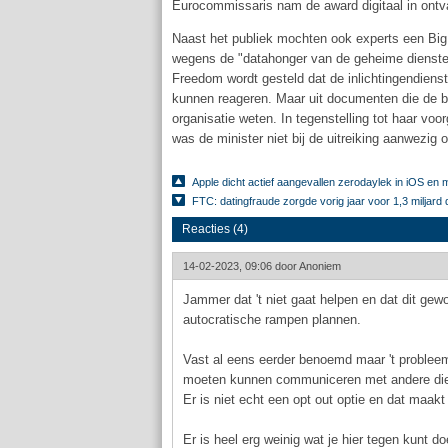
Eurocommissaris nam de award digitaal in ontv
Naast het publiek mochten ook experts een Big B
wegens de "datahonger van de geheime diensten"
Freedom wordt gesteld dat de inlichtingendiens
kunnen reageren. Maar uit documenten die de bu
organisatie weten. In tegenstelling tot haar voo
was de minister niet bij de uitreiking aanwezig 
Apple dicht actief aangevallen zerodaylek in iOS e
FTC: datingfraude zorgde vorig jaar voor 1,3 miljard 
Reacties (4)
14-02-2023, 09:06 door
Anoniem
Jammer dat 't niet gaat helpen en dat dit ge
autocratische rampen plannen.
Vast al eens eerder benoemd maar 't probleem i
moeten kunnen communiceren met andere die 
Er is niet echt een opt out optie en dat maakt
Er is heel erg weinig wat je hier tegen kunt do