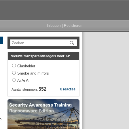
Inloggen
|
Registreren
Zoeken
Nieuwe transparantieregels voor AI:
Glashelder
Smoke and mirrors
Ai Ai Ai
552
8 reacties
Aantal stemmen:
p