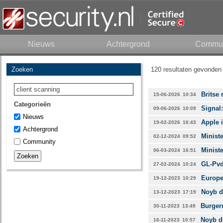
Nieuws
Achtergrond
Commun
Zoeken
120 resultaten gevonden 
Britse 
15-06-2026
10:34
Categorieën
Signal:
09-06-2026
10:09
Nieuws
Apple i
19-02-2026
16:43
Achtergrond
Ministe
02-12-2024
09:52
Community
Ministe
06-03-2024
16:51
GL-Pvd
27-02-2024
10:24
Europes
19-12-2023
10:29
Noyb di
13-12-2023
17:19
Burger
30-11-2023
13:49
Noyb di
16-11-2023
10:57