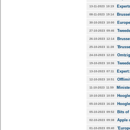
Experts
13-11-2023
10:19
Brussel
08-11-2023
19:14
Europe
30-10-2023
10:00
Tweede
27-10-2023
09:46
Brussel
26-10-2023
12:14
'Brusse
25-10-2023
11:28
Omtzigt
24-10-2023
12:20
Tweede 
19-10-2023
10:36
Expert:
13-10-2023
07:11
Offlimi
12-10-2023
10:51
Ministe
11-10-2023
11:59
Hoogler
10-10-2023
10:59
Hoogle
05-10-2023
16:28
Bits of
05-10-2023
09:52
Apple 
02-10-2023
09:38
'Europo
01-10-2023
09:40